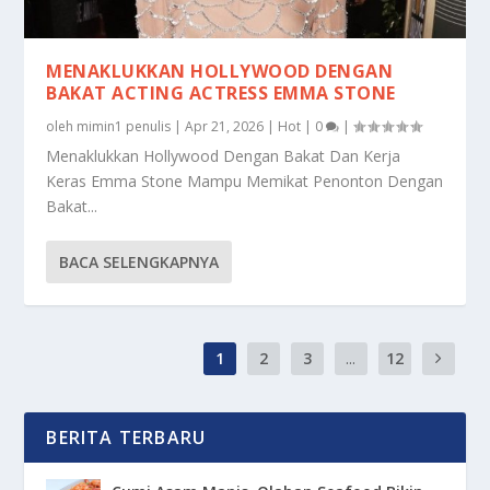
MENAKLUKKAN HOLLYWOOD DENGAN
BAKAT ACTING ACTRESS EMMA STONE
oleh
mimin1 penulis
|
Apr 21, 2026
|
Hot
|
0
|
Menaklukkan Hollywood Dengan Bakat Dan Kerja
Keras Emma Stone Mampu Memikat Penonton Dengan
Bakat...
BACA SELENGKAPNYA
1
2
3
...
12
BERITA TERBARU