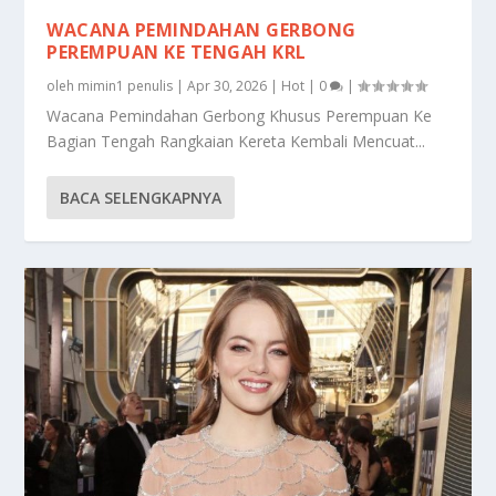
WACANA PEMINDAHAN GERBONG
PEREMPUAN KE TENGAH KRL
oleh
mimin1 penulis
|
Apr 30, 2026
|
Hot
|
0
|
Wacana Pemindahan Gerbong Khusus Perempuan Ke
Bagian Tengah Rangkaian Kereta Kembali Mencuat...
BACA SELENGKAPNYA