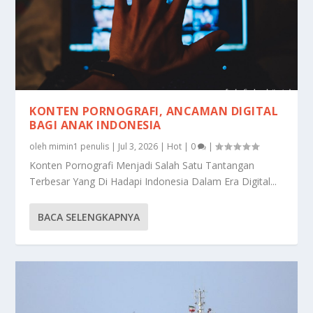
KONTEN PORNOGRAFI, ANCAMAN DIGITAL
BAGI ANAK INDONESIA
oleh
mimin1 penulis
|
Jul 3, 2026
|
Hot
|
0
|
Konten Pornografi Menjadi Salah Satu Tantangan
Terbesar Yang Di Hadapi Indonesia Dalam Era Digital...
BACA SELENGKAPNYA