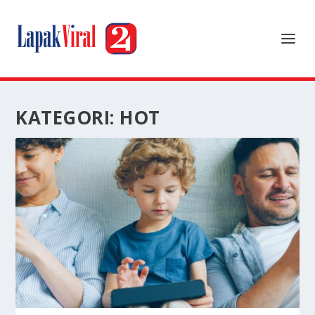
KATEGORI:
HOT