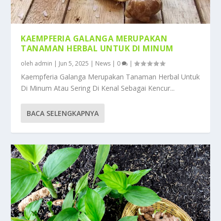
KAEMPFERIA GALANGA MERUPAKAN
TANAMAN HERBAL UNTUK DI MINUM
oleh
admin
|
Jun 5, 2025
|
News
|
0
|
Kaempferia Galanga Merupakan Tanaman Herbal Untuk
Di Minum Atau Sering Di Kenal Sebagai Kencur...
BACA SELENGKAPNYA