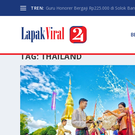
TREN:
Guru Honorer Bergaji Rp225.000 di Solok Banti
B
TAG:
THAILAND