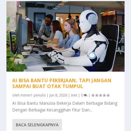
AI BISA BANTU PEKERJAAN, TAPI JANGAN
SAMPAI BUAT OTAK TUMPUL
oleh
mimin1 penulis
|
Jun 8, 2026
|
Inet
|
0
|
AI Bisa Bantu Manusia Bekerja Dalam Berbagai Bidang
Dengan Berbagai Kecanggihan Fitur Dan...
BACA SELENGKAPNYA