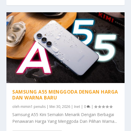
SAMSUNG A55 MENGGODA DENGAN HARGA
DAN WARNA BARU
oleh
mimin1 penulis
|
Mei 30, 2026
|
Inet
|
0
|
Samsung A55 Kini Semakin Menarik Dengan Berbagai
Penawaran Harga Yang Menggoda Dan Pilihan Warna...