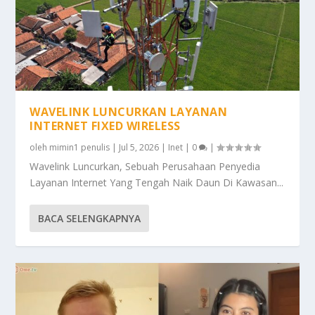
WAVELINK LUNCURKAN LAYANAN
INTERNET FIXED WIRELESS
oleh
mimin1 penulis
|
Jul 5, 2026
|
Inet
|
0
|
Wavelink Luncurkan, Sebuah Perusahaan Penyedia
Layanan Internet Yang Tengah Naik Daun Di Kawasan...
BACA SELENGKAPNYA