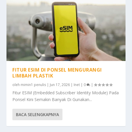
FITUR ESIM DI PONSEL MENGURANGI
LIMBAH PLASTIK
oleh
mimin1 penulis
|
Jun 17, 2026
|
Inet
|
0
|
Fitur ESIM (Embedded Subscriber Identity Module) Pada
Ponsel Kini Semakin Banyak Di Gunakan...
BACA SELENGKAPNYA