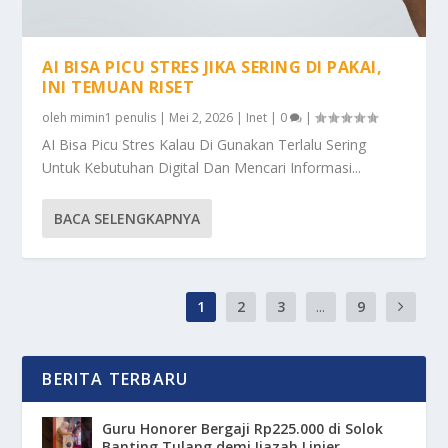
AI BISA PICU STRES JIKA SERING DI PAKAI,
INI TEMUAN RISET
oleh
mimin1 penulis
|
Mei 2, 2026
|
Inet
|
0
|
AI Bisa Picu Stres Kalau Di Gunakan Terlalu Sering
Untuk Kebutuhan Digital Dan Mencari Informasi...
BACA SELENGKAPNYA
1
2
3
...
9
BERITA TERBARU
Guru Honorer Bergaji Rp225.000 di Solok
Banting Tulang demi Ijazah Linier