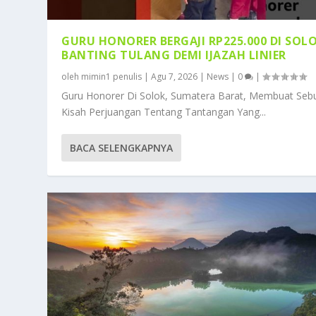
GURU HONORER BERGAJI RP225.000 DI SOL
BANTING TULANG DEMI IJAZAH LINIER
oleh
mimin1 penulis
|
Agu 7, 2026
|
News
|
0
|
Guru Honorer Di Solok, Sumatera Barat, Membuat Seb
Kisah Perjuangan Tentang Tantangan Yang...
BACA SELENGKAPNYA