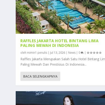
RAFFLES JAKARTA HOTEL BINTANG LIMA
PALING MEWAH DI INDONESIA
oleh
mimin1 penulis
|
Jul 13, 2026
|
News
|
0
|
Raffles Jakarta Merupakan Salah Satu Hotel Bintang Li
Paling Mewah Dan Prestisius Di Indonesia...
BACA SELENGKAPNYA