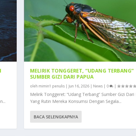
I
MELIRIK TONGGERET, “UDANG TERBANG”
SUMBER GIZI DARI PAPUA
oleh
mimin1 penulis
|
Jun 16, 2026
|
News
|
0
|
Melirik Tonggeret: “Udang Terbang” Sumber Gizi Dari
...
Yang Rutin Mereka Konsumsi Dengan Segala...
BACA SELENGKAPNYA