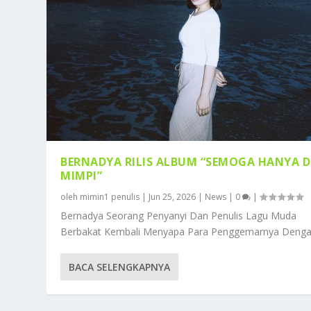
BERNADYA RILIS ALBUM “SEMOGA HANYA D
MIMPI”
oleh
mimin1 penulis
|
Jun 25, 2026
|
News
|
0
|
Bernadya Seorang Penyanyi Dan Penulis Lagu Muda
Berbakat Kembali Menyapa Para Penggemarnya Dengan
BACA SELENGKAPNYA