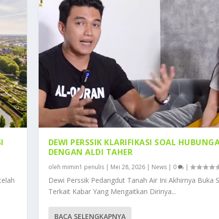
I
DEWI PERSSIK KLARIFIKASI SOAL HUBUNG
DENGAN ALDI TAHER
oleh
mimin1 penulis
|
Mei 28, 2026
|
News
|
0
|
telah
Dewi Perssik Pedangdut Tanah Air Ini Akhirnya Buka 
Terkait Kabar Yang Mengaitkan Dirinya...
BACA SELENGKAPNYA