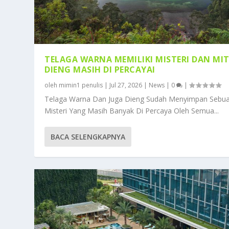
TELAGA WARNA MEMILIKI MISTERI DAN MI
DIENG MASIH DI PERCAYAI
oleh
mimin1 penulis
|
Jul 27, 2026
|
News
|
0
|
Telaga Warna Dan Juga Dieng Sudah Menyimpan Sebu
Misteri Yang Masih Banyak Di Percaya Oleh Semua...
BACA SELENGKAPNYA