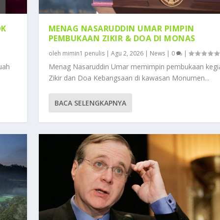
OK
MENAG NASARUDDIN UMAR PIMPIN
PEMBUKAAN ZIKIR & DOA DI MONAS
oleh
mimin1 penulis
|
Agu 2, 2026
|
News
|
0
|
uah
Menag Nasaruddin Umar memimpin pembukaan kegi
Zikir dan Doa Kebangsaan di kawasan Monumen...
BACA SELENGKAPNYA