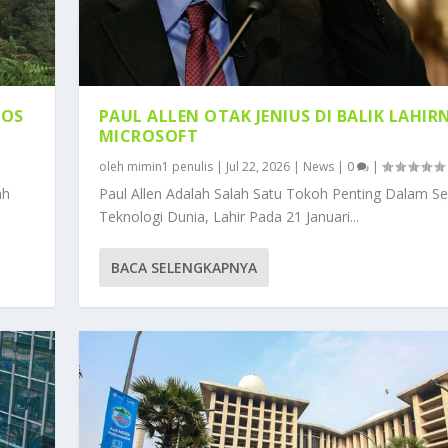
TOS
PAUL ALLEN OTAK JENIUS DI BALIK LAHIR
MICROSOFT
oleh
mimin1 penulis
|
Jul 22, 2026
|
News
|
0
|
ah
Paul Allen Adalah Salah Satu Tokoh Penting Dalam Se
Teknologi Dunia, Lahir Pada 21 Januari...
BACA SELENGKAPNYA