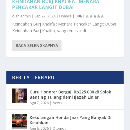
KEINDAHAN BURJ KHALIFA : MENARA
PENCAKAR LANGIT DUBAI
oleh
admin
|
Sep 22, 2024
|
Finance
|
0
|
Keindahan Burj Khalifa : Menara Pencakar Langit Dubai
Keindahan Burj Khalifa, yang terletak di...
BACA SELENGKAPNYA
BERITA TERBARU
Guru Honorer Bergaji Rp225.000 di Solok
Banting Tulang demi Ijazah Linier
Agu 7, 2026
|
News
Kekurangan Honda Jazz Yang Banyak Di
Keluhkan
Agu 6, 2026
|
Otomotif