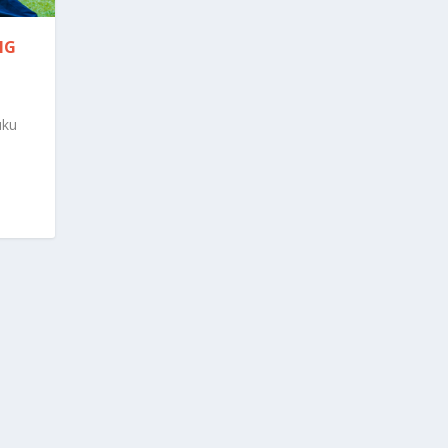
NG
uku