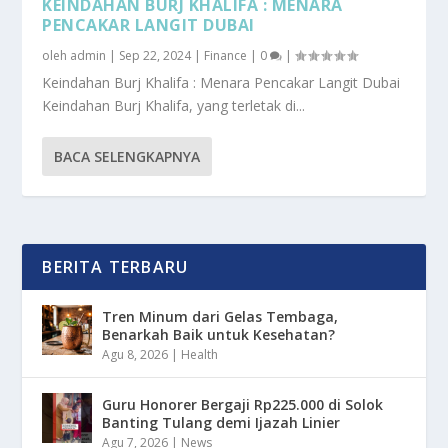
KEINDAHAN BURJ KHALIFA : MENARA
PENCAKAR LANGIT DUBAI
oleh
admin
|
Sep 22, 2024
|
Finance
|
0
|
Keindahan Burj Khalifa : Menara Pencakar Langit Dubai
Keindahan Burj Khalifa, yang terletak di...
BACA SELENGKAPNYA
BERITA TERBARU
Tren Minum dari Gelas Tembaga,
Benarkah Baik untuk Kesehatan?
Agu 8, 2026
|
Health
Guru Honorer Bergaji Rp225.000 di Solok
Banting Tulang demi Ijazah Linier
Agu 7, 2026
|
News