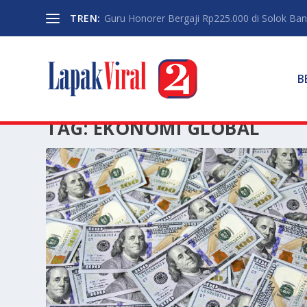
TREN:
Guru Honorer Bergaji Rp225.000 di Solok Banti
B
TAG:
EKONOMI GLOBAL