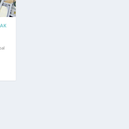
PAK
bal