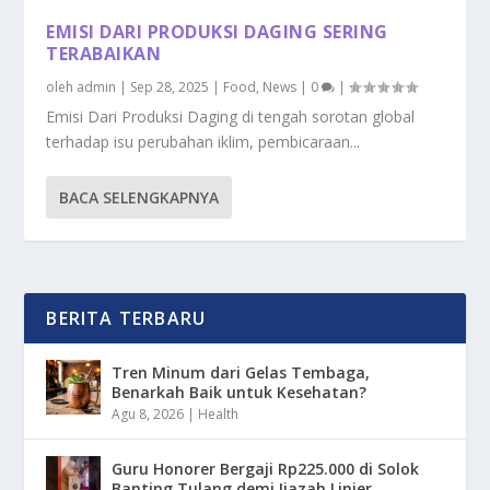
EMISI DARI PRODUKSI DAGING SERING
TERABAIKAN
oleh
admin
|
Sep 28, 2025
|
Food
,
News
|
0
|
Emisi Dari Produksi Daging di tengah sorotan global
terhadap isu perubahan iklim, pembicaraan...
BACA SELENGKAPNYA
BERITA TERBARU
Tren Minum dari Gelas Tembaga,
Benarkah Baik untuk Kesehatan?
Agu 8, 2026
|
Health
Guru Honorer Bergaji Rp225.000 di Solok
Banting Tulang demi Ijazah Linier