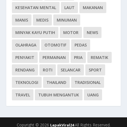
KESEHATAN MENTAL
LAUT
MAKANAN
MANIS
MEDIS
MINUMAN
MINYAK KAYU PUTIH
MOTOR
NEWS
OLAHRAGA
OTOMOTIF
PEDAS
PENYAKIT
PERMAINAN
PRIA
REMATIK
RENDANG
ROTI
SELANCAR
SPORT
TEKNOLOGI
THAILAND
TRADISIONAL
TRAVEL
TUBUH MENGANTUK
UANG
Copyright © 2026
All Rights Reserved.
LapakViral24