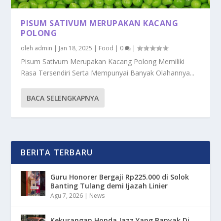
PISUM SATIVUM MERUPAKAN KACANG
POLONG
oleh
admin
|
Jan 18, 2025
|
Food
|
0
|
Pisum Sativum Merupakan Kacang Polong Memiliki
Rasa Tersendiri Serta Mempunyai Banyak Olahannya...
BACA SELENGKAPNYA
BERITA TERBARU
Guru Honorer Bergaji Rp225.000 di Solok
Banting Tulang demi Ijazah Linier
Agu 7, 2026
|
News
Kekurangan Honda Jazz Yang Banyak Di