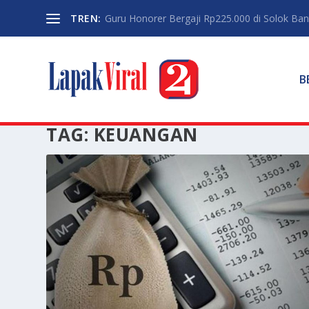
TREN:
Guru Honorer Bergaji Rp225.000 di Solok Banti
B
TAG:
KEUANGAN