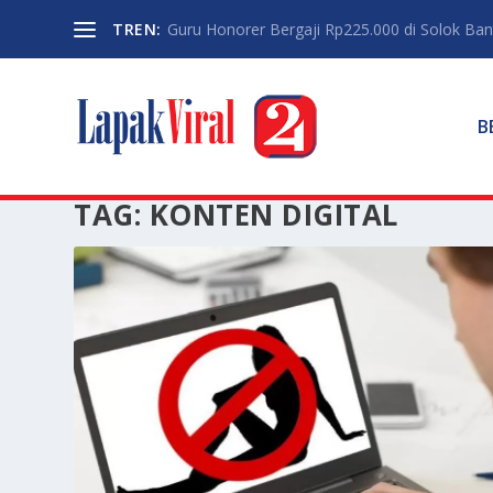
TREN:
Guru Honorer Bergaji Rp225.000 di Solok Banti
B
TAG:
KONTEN DIGITAL