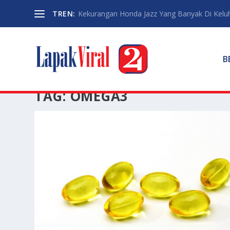
TREN:
Kekurangan Honda Jazz Yang Banyak Di Kelu
B
TAG:
OMEGA3