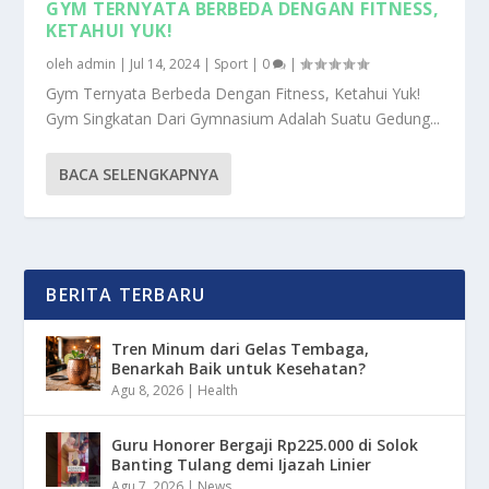
GYM TERNYATA BERBEDA DENGAN FITNESS,
KETAHUI YUK!
oleh
admin
|
Jul 14, 2024
|
Sport
|
0
|
Gym Ternyata Berbeda Dengan Fitness, Ketahui Yuk!
Gym Singkatan Dari Gymnasium Adalah Suatu Gedung...
BACA SELENGKAPNYA
BERITA TERBARU
Tren Minum dari Gelas Tembaga,
Benarkah Baik untuk Kesehatan?
Agu 8, 2026
|
Health
Guru Honorer Bergaji Rp225.000 di Solok
Banting Tulang demi Ijazah Linier
Agu 7, 2026
|
News