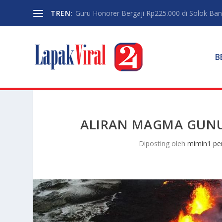
TREN:
Guru Honorer Bergaji Rp225.000 di Solok Banti
B
ALIRAN MAGMA GUNU
Diposting oleh
mimin1 pen