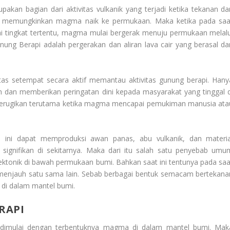
akan bagian dari aktivitas vulkanik yang terjadi ketika tekanan da
g memungkinkan magma naik ke permukaan. Maka ketika pada saa
 tingkat tertentu, magma mulai bergerak menuju permukaan melalu
nung Berapi
adalah pergerakan dan aliran lava cair yang berasal dar
tas setempat secara aktif memantau aktivitas gunung berapi. Hany
n dan memberikan peringatan dini kepada masyarakat yang tinggal d
erugikan terutama ketika magma mencapai pemukiman manusia ata
 ini dapat memproduksi awan panas, abu vulkanik, dan materia
signifikan di sekitarnya. Maka dari itu salah satu penyebab umu
tektonik di bawah permukaan bumi. Bahkan saat ini tentunya pada saa
 menjauh satu sama lain. Sebab berbagai bentuk semacam bertekana
di dalam mantel bumi.
RAPI
es dimulai dengan terbentuknya magma di dalam mantel bumi. Mak