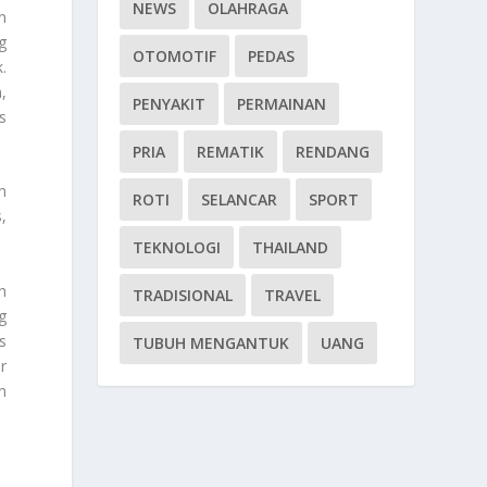
NEWS
OLAHRAGA
n
g
OTOMOTIF
PEDAS
.
,
PENYAKIT
PERMAINAN
s
PRIA
REMATIK
RENDANG
n
ROTI
SELANCAR
SPORT
,
TEKNOLOGI
THAILAND
h
TRADISIONAL
TRAVEL
g
s
TUBUH MENGANTUK
UANG
r
n