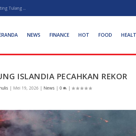
ng Tulang ...
ERANDA
NEWS
FINANCE
HOT
FOOD
HEAL
NG ISLANDIA PECAHKAN REKOR
ulis
|
Mei 19, 2026
|
News
|
0
|