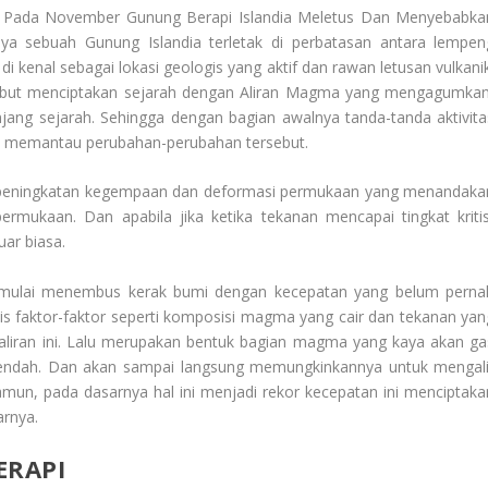
, Pada November Gunung Berapi Islandia Meletus Dan Menyebabka
nya sebuah Gunung Islandia terletak di perbatasan antara lempen
i kenal sebagai lokasi geologis yang aktif dan rawan letusan vulkanik
ebut menciptakan sejarah dengan
Aliran Magma
yang mengagumkan
ang sejarah. Sehingga dengan bagian awalnya tanda-tanda aktivita
ogi memantau perubahan-perubahan tersebut.
p peningkatan kegempaan dan deformasi permukaan yang menandaka
rmukaan. Dan apabila jika ketika tekanan mencapai tingkat kritis
ar biasa.
 mulai menembus kerak bumi dengan kecepatan yang belum perna
s faktor-faktor seperti komposisi magma yang cair dan tekanan yan
aliran ini. Lalu merupakan bentuk bagian magma yang kaya akan ga
ih rendah. Dan akan sampai langsung memungkinkannya untuk mengali
amun, pada dasarnya hal ini menjadi rekor kecepatan ini menciptaka
arnya.
ERAPI