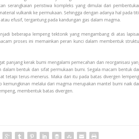
an serangkaian peristiwa kompleks yang dimulai dari pembentuka
terial vulkanik ke permukaan. Sehingga dengan adanya hal pada titi
if atau efusif, tergantung pada kandungan gas dalam magma.
enjadi beberapa lempeng tektonik yang mengambang di atas lapisa
macam proses ini memainkan peran kunci dalam membentuk struktu
angat panjang kerak bumi mengalami pemecahan dan reorganisasi yan
an dalam bentuk dan sifat permukaan bumi. Segala macam bentuk dar
t tetapi terus-menerus. Maka dari itu pada batas divergen lempeng
ab kemungkinan melalui dari magma merupakan mantel bumi naik da
 lempeng, membentuk batas divergen.