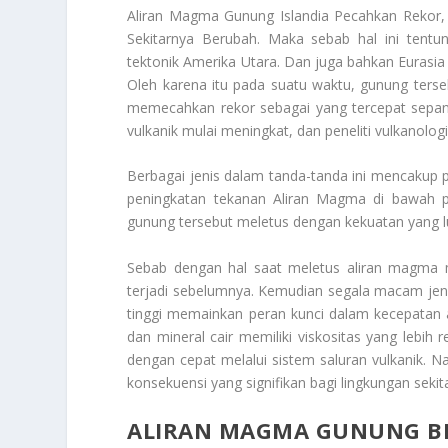
Aliran Magma
Gunung Islandia Pecahkan Rekor
Sekitarnya Berubah. Maka sebab hal ini tentu
tektonik Amerika Utara. Dan juga bahkan Eurasia d
Oleh karena itu pada suatu waktu, gunung ters
memecahkan rekor sebagai yang tercepat sepanj
vulkanik mulai meningkat, dan peneliti vulkanol
Berbagai jenis dalam tanda-tanda ini mencaku
peningkatan tekanan
Aliran Magma
di bawah pe
gunung tersebut meletus dengan kekuatan yang lu
Sebab dengan hal saat meletus aliran magma
terjadi sebelumnya. Kemudian segala macam jeni
tinggi memainkan peran kunci dalam kecepatan 
dan mineral cair memiliki viskositas yang leb
dengan cepat melalui sistem saluran vulkanik. N
konsekuensi yang signifikan bagi lingkungan sekit
ALIRAN MAGMA GUNUNG B