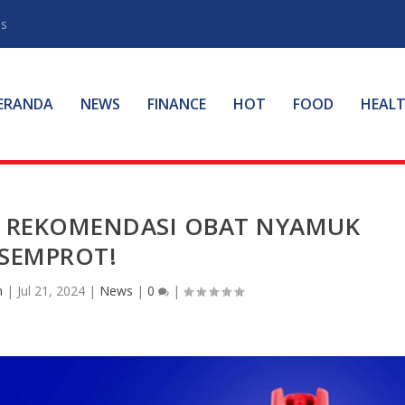
ss
ERANDA
NEWS
FINANCE
HOT
FOOD
HEAL
I REKOMENDASI OBAT NYAMUK
SEMPROT!
n
|
Jul 21, 2024
|
News
|
0
|