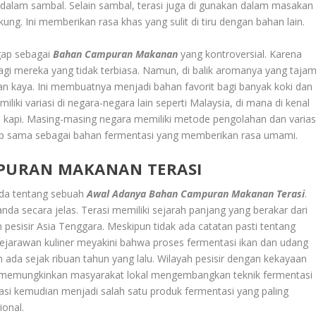
dalam sambal. Selain sambal, terasi juga di gunakan dalam masakan
ung. Ini memberikan rasa khas yang sulit di tiru dengan bahan lain.
ggap sebagai
Bahan Campuran Makanan
yang kontroversial. Karena
i mereka yang tidak terbiasa. Namun, di balik aromanya yang tajam
n kaya. Ini membuatnya menjadi bahan favorit bagi banyak koki dan
emiliki variasi di negara-negara lain seperti Malaysia, di mana di kenal
 kapi. Masing-masing negara memiliki metode pengolahan dan varias
etap sama sebagai bahan fermentasi yang memberikan rasa umami.
PURAN MAKANAN TERASI
nda tentang sebuah
Awal Adanya Bahan Campuran Makanan Terasi
.
da secara jelas. Terasi memiliki sejarah panjang yang berakar dari
 pesisir Asia Tenggara. Meskipun tidak ada catatan pasti tentang
 sejarawan kuliner meyakini bahwa proses fermentasi ikan dan udang
da sejak ribuan tahun yang lalu. Wilayah pesisir dengan kekayaan
nd, memungkinkan masyarakat lokal mengembangkan teknik fermentasi
si kemudian menjadi salah satu produk fermentasi yang paling
ional.