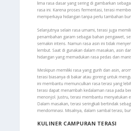
lima rasa dasar yang sering di gambarkan sebagai
rasa ini. Karena proses fermentasi, terasi memb
memperkaya hidangan tanpa perlu tambahan bum
Selanjutnya selain rasa umami, terasi juga memi
penambahan garam sebagai bahan pengawet, sehin
semakin intens. Namun rasa asin ini tidak menye
lembut. Saat di gunakan dalam masakan, asin d
hidangan yang memadukan rasa pedas dan manis. 
Meskipun memiliki rasa yang gurih dan asin, arom
terasi biasanya di bakar atau goreng untuk men
ini membantu memunculkan rasa terasi yang lebih 
terasi dapat menambah kedalaman rasa pada ber
menonjol. Justru, terasi membantu menyatukan e
Dalam masakan, terasi seringkali bertindak seba
mendominasi. Misalnya, dalam sambal terasi, bu
KULINER CAMPURAN TERASI