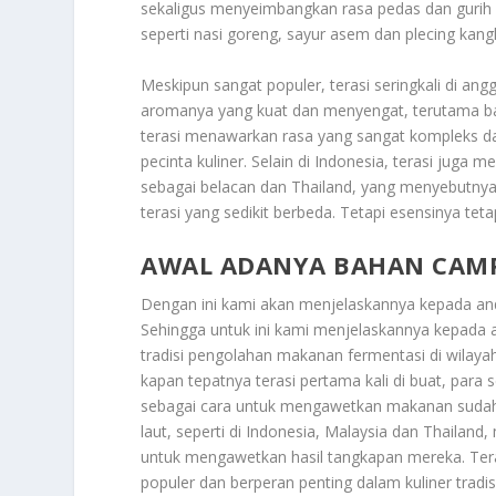
sekaligus menyeimbangkan rasa pedas dan gurih 
seperti nasi goreng, sayur asem dan plecing kangk
Meskipun sangat populer, terasi seringkali di an
aromanya yang kuat dan menyengat, terutama bag
terasi menawarkan rasa yang sangat kompleks da
pecinta kuliner. Selain di Indonesia, terasi juga m
sebagai belacan dan Thailand, yang menyebutnya
terasi yang sedikit berbeda. Tetapi esensinya t
AWAL ADANYA BAHAN CAM
Dengan ini kami akan menjelaskannya kepada a
Sehingga untuk ini kami menjelaskannya kepada an
tradisi pengolahan makanan fermentasi di wilayah
kapan tepatnya terasi pertama kali di buat, para
sebagai cara untuk mengawetkan makanan sudah a
laut, seperti di Indonesia, Malaysia dan Thaila
untuk mengawetkan hasil tangkapan mereka. Tera
populer dan berperan penting dalam kuliner tradis