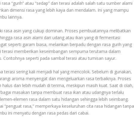
 rasa “gurih” atau “sedap” dan terasi adalah salah satu sumber alami
erikan dimensi rasa yang lebih kaya dan mendalam. Ini yang mampu
bu lainnya.
liki rasa asin yang cukup dominan. Proses pembuatannya melibatkan
gga rasa asin alami dari udang atau ikan yang di fermentasi
ngat seperti garam biasa, melainkan berpadu dengan rasa gurih yang
ari terasi memberikan keseimbangan sempurna terutama dalam
Contohnya seperti pada sambal terasi atau tumisan sayur.
a terasi sering kali menjadi hal yang mencolok. Sebelum di gunakan,
gurangi aroma menyengat dan mengeluarkan rasa terbaiknya. Proses
halus dan lebih mudah di terima, meskipun masih kuat. Saat di olah,
bagai masakan tanpa membuat rasa ikan atau udangnya terlalu
lemen-elemen rasa dalam satu hidangan sehingga lebih seimbang.
gai “penguat rasa,” memperkaya keseluruhan cita rasa hidangan tanp
mbu ini menyatu dengan rasa pedas dari cabai.