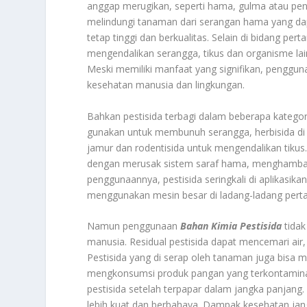
anggap merugikan, seperti hama, gulma atau peny
melindungi tanaman dari serangan hama yang da
tetap tinggi dan berkualitas. Selain di bidang per
mengendalikan serangga, tikus dan organisme l
Meski memiliki manfaat yang signifikan, penggu
kesehatan manusia dan lingkungan.
Bahkan pestisida terbagi dalam beberapa kategori,
gunakan untuk membunuh serangga, herbisida di
jamur dan rodentisida untuk mengendalikan tikus.
dengan merusak sistem saraf hama, menghambat 
penggunaannya, pestisida seringkali di aplikasik
menggunakan mesin besar di ladang-ladang perta
Namun penggunaan
Bahan Kimia Pestisida
tidak
manusia. Residual pestisida dapat mencemari ai
Pestisida yang di serap oleh tanaman juga bis
mengkonsumsi produk pangan yang terkontaminas
pestisida setelah terpapar dalam jangka panjan
lebih kuat dan berbahaya. Dampak kesehatan jang