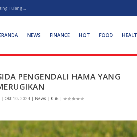
ng Tulang ...
ERANDA
NEWS
FINANCE
HOT
FOOD
HEAL
ISIDA PENGENDALI HAMA YANG
MERUGIKAN
|
Okt 10, 2024
|
News
|
0
|