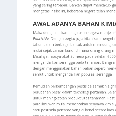
yang sering terpapar. Bahkan dapat mencakup ga
mengatasi risiko ini, beberapa negara telah mene
AWAL ADANYA BAHAN KIMIA
Maka dengan ini kami juga akan segera menjela
Pestisida
. Dengan begitu juga kita akan mengetah
tahun dalam berbagai bentuk untuk melindungi ta
mulai sejak zaman kuno, di mana orang-orang 
Misalnya, masyarakat Sumeria pada sekitar 4.500
mengendalikan serangga pada tanaman. Bangs
dengan menggunakan bahan-bahan seperti merkur
semut untuk mengendalikan populasi serangga.
Kemudian perkembangan pestisida semakin signifi
perubahan besar dalam teknologi pertanian. Selam
untuk meningkatkan produktivitas tanaman. Pestis
para ilmuwan mulai menciptakan senyawa kimia y
satu pestisida pertama yang di kenal secara lua
tembakau. Namun, pestisida awal ini seringkali 