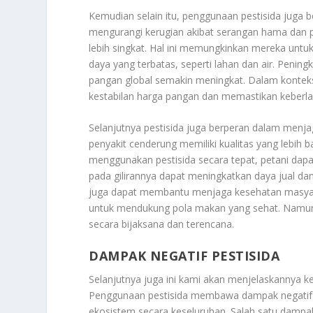
Kemudian selain itu, penggunaan pestisida juga b
mengurangi kerugian akibat serangan hama dan 
lebih singkat. Hal ini memungkinkan mereka u
daya yang terbatas, seperti lahan dan air. Pening
pangan global semakin meningkat. Dalam konteks
kestabilan harga pangan dan memastikan keberlan
Selanjutnya pestisida juga berperan dalam menja
penyakit cenderung memiliki kualitas yang lebih ba
menggunakan pestisida secara tepat, petani dapa
pada gilirannya dapat meningkatkan daya jual dan
juga dapat membantu menjaga kesehatan masyara
untuk mendukung pola makan yang sehat. Namun, 
secara bijaksana dan terencana.
DAMPAK NEGATIF PESTISIDA
Selanjutnya juga ini kami akan menjelaskannya 
Penggunaan pestisida membawa dampak negatif y
ekosistem secara keseluruhan. Salah satu dampak 