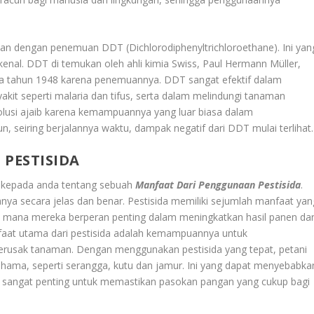
-an dengan penemuan DDT (Dichlorodiphenyltrichloroethane). Ini yan
rkenal. DDT di temukan oleh ahli kimia Swiss, Paul Hermann Müller,
 tahun 1948 karena penemuannya. DDT sangat efektif dalam
it seperti malaria dan tifus, serta dalam melindungi tanaman
lusi ajaib karena kemampuannya yang luar biasa dalam
 seiring berjalannya waktu, dampak negatif dari DDT mulai terlihat
PESTISIDA
a kepada anda tentang sebuah
Manfaat Dari Penggunaan Pestisida
.
ya secara jelas dan benar. Pestisida memiliki sejumlah manfaat yan
i di mana mereka berperan penting dalam meningkatkan hasil panen da
faat utama dari pestisida adalah kemampuannya untuk
rusak tanaman. Dengan menggunakan pestisida yang tepat, petani
hama, seperti serangga, kutu dan jamur. Ini yang dapat menyebabka
ni sangat penting untuk memastikan pasokan pangan yang cukup bagi