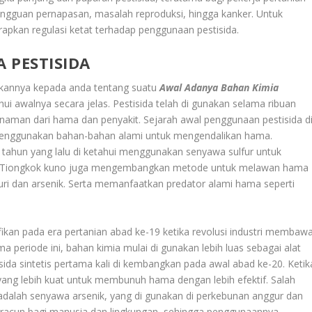
ngguan pernapasan, masalah reproduksi, hingga kanker. Untuk
rapkan regulasi ketat terhadap penggunaan pestisida.
 PESTISIDA
skannya kepada anda tentang suatu
Awal Adanya Bahan Kimia
ui awalnya secara jelas. Pestisida telah di gunakan selama ribuan
naman dari hama dan penyakit. Sejarah awal penggunaan pestisida d
menggunakan bahan-bahan alami untuk mengendalikan hama.
 tahun yang lalu di ketahui menggunakan senyawa sulfur untuk
a Tiongkok kuno juga mengembangkan metode untuk melawan hama
i dan arsenik. Serta memanfaatkan predator alami hama seperti
kan pada era pertanian abad ke-19 ketika revolusi industri membaw
a periode ini, bahan kimia mulai di gunakan lebih luas sebagai alat
ida sintetis pertama kali di kembangkan pada awal abad ke-20. Ketik
ang lebih kuat untuk membunuh hama dengan lebih efektif. Salah
s adalah senyawa arsenik, yang di gunakan di perkebunan anggur dan
beracun bagi manusia dan lingkungan, sehingga penggunaannya