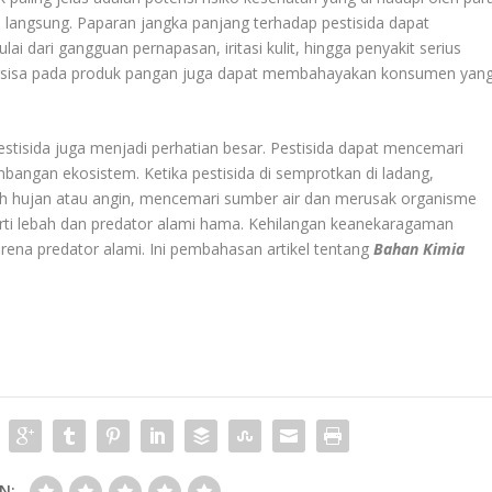
a langsung. Paparan jangka panjang terhadap pestisida dapat
i dari gangguan pernapasan, iritasi kulit, hingga penyakit serius
ng tersisa pada produk pangan juga dapat membahayakan konsumen yan
tisida juga menjadi perhatian besar. Pestisida dapat mencemari
mbangan ekosistem. Ketika pestisida di semprotkan di ladang,
leh hujan atau angin, mencemari sumber air dan merusak organisme
rti lebah dan predator alami hama. Kehilangan keanekaragaman
rena predator alami. Ini pembahasan artikel tentang
Bahan Kimia
N: