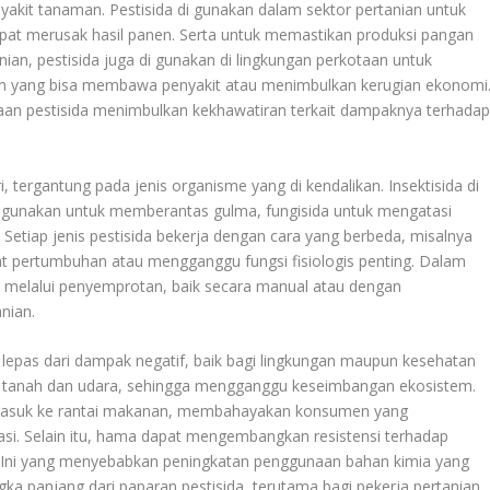
akit tanaman. Pestisida di gunakan dalam sektor pertanian untuk
pat merusak hasil panen. Serta untuk memastikan produksi pangan
tanian, pestisida juga di gunakan di lingkungan perkotaan untuk
ain yang bisa membawa penyakit atau menimbulkan kerugian ekonomi
naan pestisida menimbulkan kekhawatiran terkait dampaknya terhada
 tergantung pada jenis organisme yang di kendalikan. Insektisida di
 gunakan untuk memberantas gulma, fungisida untuk mengatasi
 Setiap jenis pestisida bekerja dengan cara yang berbeda, misalnya
pertumbuhan atau mengganggu fungsi fisiologis penting. Dalam
an melalui penyemprotan, baik secara manual atau dengan
nian.
 lepas dari dampak negatif, baik bagi lingkungan maupun kesehatan
r, tanah dan udara, sehingga mengganggu keseimbangan ekosistem.
a masuk ke rantai makanan, membahayakan konsumen yang
i. Selain itu, hama dapat mengembangkan resistensi terhadap
g. Ini yang menyebabkan peningkatan penggunaan bahan kimia yang
ka panjang dari paparan pestisida, terutama bagi pekerja pertanian