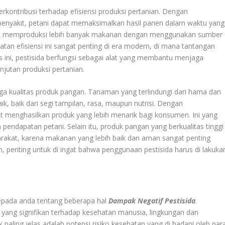
erkontribusi terhadap efisiensi produksi pertanian. Dengan
penyakit, petani dapat memaksimalkan hasil panen dalam waktu yang
ntuk memproduksi lebih banyak makanan dengan menggunakan sumber
katan efisiensi ini sangat penting di era modern, di mana tantangan
 ini, pestisida berfungsi sebagai alat yang membantu menjaga
jutan produksi pertanian.
ga kualitas produk pangan. Tanaman yang terlindungi dari hama dan
ik, baik dari segi tampilan, rasa, maupun nutrisi. Dengan
t menghasilkan produk yang lebih menarik bagi konsumen. Ini yang
 pendapatan petani. Selain itu, produk pangan yang berkualitas tinggi
kat, karena makanan yang lebih baik dan aman sangat penting
penting untuk di ingat bahwa penggunaan pestisida harus di lakuka
kepada anda tentang beberapa hal
Dampak Negatif Pestisida
.
ang signifikan terhadap kesehatan manusia, lingkungan dan
paling jelas adalah potensi risiko kesehatan yang di hadapi oleh par