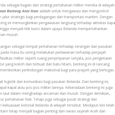
a sebagai bagian dari strategi pertahanan militer mereka di wilayah
nan Benteng Anoi Itam
adalah untuk mengawasi dan mengontrol
 jalur strategis bagi perdagangan dan transportasi maritim. Dengan
enteng ini memungkinkan pengawasan langsung terhadap aktivitas kapa
ehingga menjadi titik kunci dalam upaya Belanda mempertahankan
man musuh.
 bangun sebagai tempat pertahanan terhadap serangan dari pasukan
 pada masa itu sering melakukan perlawanan terhadap penjajah
fasilitas militer seperti ruang penyimpanan senjata, pos pengintaian
tur yang kokoh dan terbuat dari batu hitam, benteng ini di rancang
memberikan perlindungan maksimal bagi para prajurit yang bertugas.
t logistik dan komunikasi bagi pasukan Belanda. Dari benteng ini,
al-kapal atau pos-pos militer lainnya. Keberadaan benteng ini juga
an laut dalam menghadapi ancaman dari musuh. Dengan demikian,
r pertahanan fisik. Tetapi juga sebagai pusat strategi dan
n kekuasaan kolonial Belanda di wilayah tersebut. Meskipun kini telah
g Itam tetap menjadi bagian penting dari narasi sejarah Aceh dan