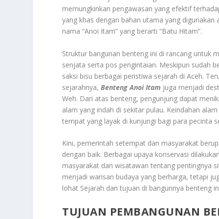
memungkinkan pengawasan yang efektif terhadap akt
yang khas dengan bahan utama yang digunakan ad
nama “Anoi Itam” yang berarti “Batu Hitam”.
Struktur bangunan benteng ini di rancang untu
senjata serta pos pengintaian. Meskipun sudah b
saksi bisu berbagai peristiwa sejarah di Aceh. T
sejarahnya,
Benteng Anoi Itam
juga menjadi dest
Weh. Dari atas benteng, pengunjung dapat meni
alam yang indah di sekitar pulau. Keindahan al
tempat yang layak di kunjungi bagi para pecinta 
Kini, pemerintah setempat dan masyarakat ber
dengan baik. Berbagai upaya konservasi dilakuka
masyarakat dan wisatawan tentang pentingnya sit
menjadi warisan budaya yang berharga, tetapi ju
lohat Sejarah dan tujuan di bangunnya benteng ini
TUJUAN PEMBANGUNAN BE