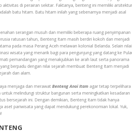
ivitas di perairan sekitar. Faktanya, benteng ini memiliki arsitektu
alah batu hitam. Batu hitam inilah yang sebenarnya menjadi asal
k menahan serangan musuh dan memiliki beberapa ruang penyimpanan
erusia ratusan tahun, Benteng Itam masih berdiri kokoh dan menjadi
erutama pada masa Perang Aceh melawan kolonial Belanda. Selain nilai
inasi wisata yang menarik bagi para pengunjung yang datang ke Pula
kmati pemandangan yang menakjubkan ke arah laut serta panorama
am yang berpadu dengan nilai sejarah membuat Benteng Itam menjadi
sejarah dan alam.
upaya menjaga dan merawat
Benteng Anoi Itam
agar tetap terpelihara
n untuk melindungi struktur bangunan serta meningkatkan kesadaran
us bersejarah ini. Dengan demikian, Benteng Itam tidak hanya
ga aset pariwisata yang dapat mendukung perekonomian lokal. Yuk,
!
NTENG