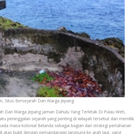
m, Situs Bersejarah Dari Warga Jepang
ah Dari Warga Jepang Jaman Dahulu Yang Terletak Di Pulau Weh,
tu peninggalan sejarah yang penting di wilayah tersebut dan memilik
n pada masa kolonial Belanda sebagai bagian dari strategi pertahanan
k di atas bukit dengan pemandangan langsung ke arah laut, yang