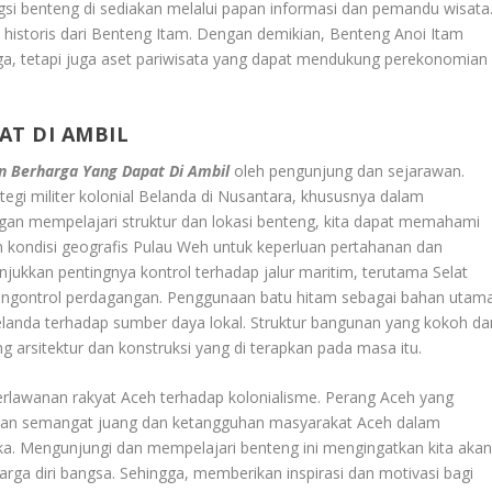
si benteng di sediakan melalui papan informasi dan pemandu wisata
historis dari Benteng Itam. Dengan demikian, Benteng Anoi Itam
ga, tetapi juga aset pariwisata yang dapat mendukung perekonomian
AT DI AMBIL
n Berharga Yang Dapat Di Ambil
oleh pengunjung dan sejarawan.
egi militer kolonial Belanda di Nusantara, khususnya dalam
an mempelajari struktur dan lokasi benteng, kita dapat memahami
kondisi geografis Pulau Weh untuk keperluan pertahanan dan
jukkan pentingnya kontrol terhadap jalur maritim, terutama Selat
gontrol perdagangan. Penggunaan batu hitam sebagai bahan utam
anda terhadap sumber daya lokal. Struktur bangunan yang kokoh da
arsitektur dan konstruksi yang di terapkan pada masa itu.
perlawanan rakyat Aceh terhadap kolonialisme. Perang Aceh yang
kan semangat juang dan ketangguhan masyarakat Aceh dalam
a. Mengunjungi dan mempelajari benteng ini mengingatkan kita aka
ga diri bangsa. Sehingga, memberikan inspirasi dan motivasi bagi