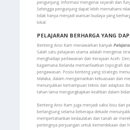
pengunjung. Informasi mengenai sejarah dan fung
Sehingga pengunjung dapat lebih memahami nilai 
tidak hanya menjadi warisan budaya yang berhar
lokal.
PELAJARAN BERHARGA YANG DAP
Benteng Anoi Itam menawarkan banyak
Pelajara
Salah satu pelajaran utama adalah mengenai strat
menghadapi perlawanan dari Kerajaan Aceh. Deng
bagaimana Belanda memanfaatkan topografi dan 
pengawasan. Posisi benteng yang strategis menun
Malaka, dalam mengamankan kekuasaan dan men
menunjukkan kemampuan teknis dan adaptasi Bel
tahan lama mengungkapkan keahlian dalam bidang 
Benteng Anoi Itam juga menjadi saksi bisu dari 
berlangsung selama beberapa dekade menunjuk
mempertahankan kedaulatan dan tanah air merek
pentingnya perjuangan untuk kemerdekaan dan har