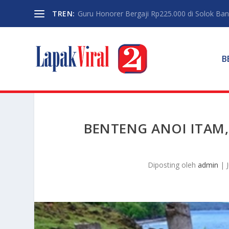
TREN:
Guru Honorer Bergaji Rp225.000 di Solok Banti
B
BENTENG ANOI ITAM,
Diposting oleh
admin
|