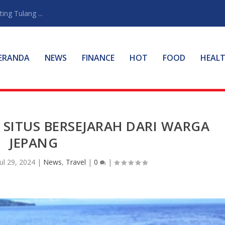
ng Tulang ...
ERANDA
NEWS
FINANCE
HOT
FOOD
HEAL
 SITUS BERSEJARAH DARI WARGA
JEPANG
Jul 29, 2024
|
News
,
Travel
|
0
|