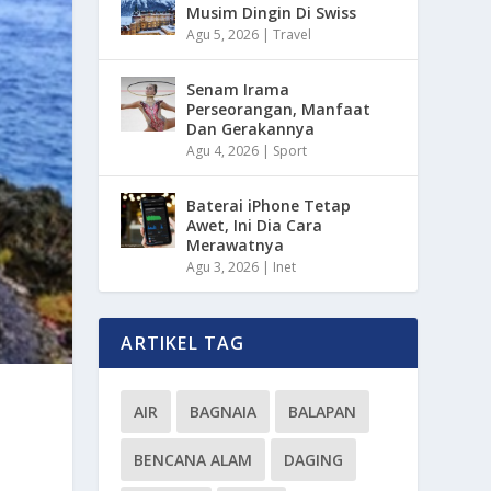
Musim Dingin Di Swiss
Agu 5, 2026
|
Travel
Senam Irama
Perseorangan, Manfaat
Dan Gerakannya
Agu 4, 2026
|
Sport
Baterai iPhone Tetap
Awet, Ini Dia Cara
Merawatnya
Agu 3, 2026
|
Inet
ARTIKEL TAG
AIR
BAGNAIA
BALAPAN
BENCANA ALAM
DAGING