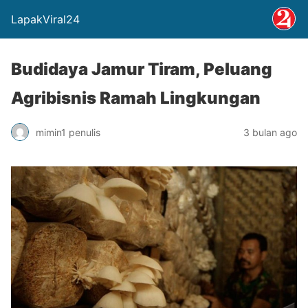
LapakViral24
Budidaya Jamur Tiram, Peluang
Agribisnis Ramah Lingkungan
mimin1 penulis
3 bulan ago