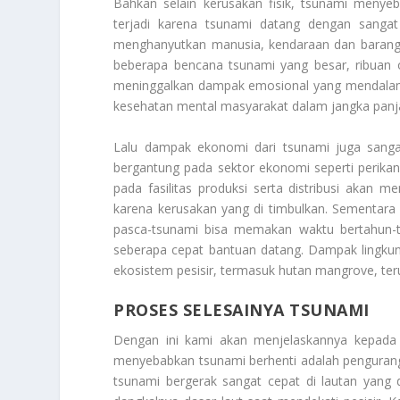
Bahkan selain kerusakan fisik, tsunami menye
terjadi karena tsunami datang dengan sangat
menghanyutkan manusia, kendaraan dan barang-b
beberapa bencana tsunami yang besar, ribuan o
meninggalkan dampak emosional yang mendalam
kesehatan mental masyarakat dalam jangka panj
Lalu dampak ekonomi dari tsunami juga sangat 
bergantung pada sektor ekonomi seperti perikan
pada fasilitas produksi serta distribusi akan m
karena kerusakan yang di timbulkan. Sementara
pasca-tsunami bisa memakan waktu bertahun-t
seberapa cepat bantuan datang. Dampak lingkung
ekosistem pesisir, termasuk hutan mangrove, te
PROSES SELESAINYA TSUNAMI
Dengan ini kami akan menjelaskannya kepad
menyebabkan tsunami berhenti adalah pengurang
tsunami bergerak sangat cepat di lautan yan