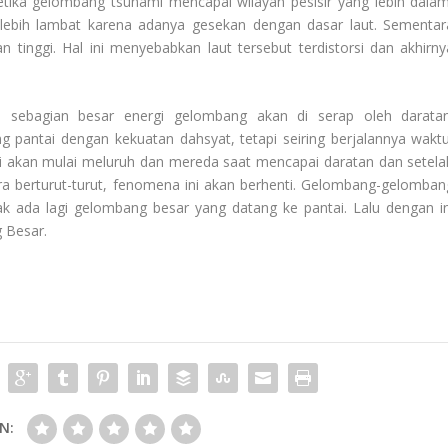
Ketika gelombang tsunami mencapai wilayah pesisir yang lebih dalam
lebih lambat karena adanya gesekan dengan dasar laut. Sementar
 tinggi. Hal ini menyebabkan laut tersebut terdistorsi dan akhirny
 sebagian besar energi gelombang akan di serap oleh daratan
 pantai dengan kekuatan dahsyat, tetapi seiring berjalannya waktu
gi akan mulai meluruh dan mereda saat mencapai daratan dan setela
 berturut-turut, fenomena ini akan berhenti. Gelombang-gelomban
ak ada lagi gelombang besar yang datang ke pantai. Lalu dengan in
 Besar
.
N: