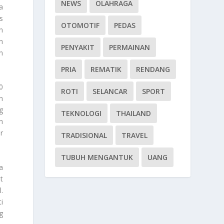
NEWS
OLAHRAGA
a
s
OTOMOTIF
PEDAS
n
n
PENYAKIT
PERMAINAN
n
PRIA
REMATIK
RENDANG
0
ROTI
SELANCAR
SPORT
n
g
TEKNOLOGI
THAILAND
n
r
TRADISIONAL
TRAVEL
TUBUH MENGANTUK
UANG
a
t
.
i
g