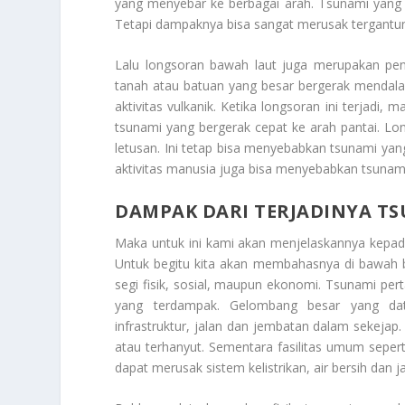
yang menyebar ke berbagai arah. Tsunami yang di
Tetapi dampaknya bisa sangat merusak tergantun
Lalu longsoran bawah laut juga merupakan peny
tanah atau batuan yang besar bergerak mendala
aktivitas vulkanik. Ketika longsoran ini terjad
tsunami yang bergerak cepat ke arah pantai. Lo
letusan. Ini tetap bisa menyebabkan tsunami yang
aktivitas manusia juga bisa menyebabkan tsunami
DAMPAK DARI TERJADINYA T
Maka untuk ini kami akan menjelaskannya kepa
Untuk begitu kita akan membahasnya di bawah b
segi fisik, sosial, maupun ekonomi. Tsunami per
yang terdampak. Gelombang besar yang dat
infrastruktur, jalan dan jembatan dalam sekejap
atau terhanyut. Sementara fasilitas umum seper
dapat merusak sistem kelistrikan, air bersih dan 