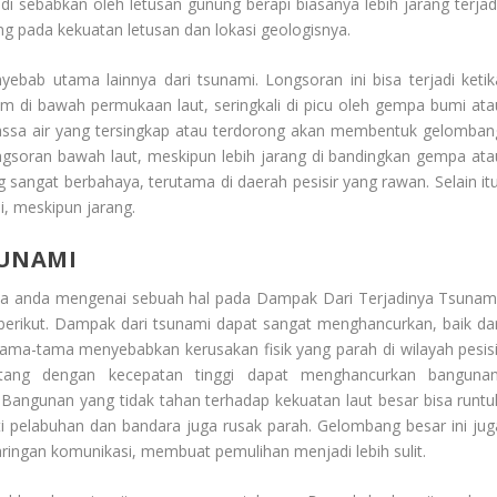
 sebabkan oleh letusan gunung berapi biasanya lebih jarang terjadi
g pada kekuatan letusan dan lokasi geologisnya.
ebab utama lainnya dari tsunami. Longsoran ini bisa terjadi ketik
m di bawah permukaan laut, seringkali di picu oleh gempa bumi ata
i, massa air yang tersingkap atau terdorong akan membentuk gelomban
ngsoran bawah laut, meskipun lebih jarang di bandingkan gempa ata
 sangat berbahaya, terutama di daerah pesisir yang rawan. Selain itu
, meskipun jarang.
SUNAMI
da anda mengenai sebuah hal pada
Dampak Dari Terjadinya Tsunam
erikut. Dampak dari tsunami dapat sangat menghancurkan, baik dar
tama-tama menyebabkan kerusakan fisik yang parah di wilayah pesisi
ang dengan kecepatan tinggi dapat menghancurkan bangunan
. Bangunan yang tidak tahan terhadap kekuatan laut besar bisa runtu
ti pelabuhan dan bandara juga rusak parah. Gelombang besar ini jug
jaringan komunikasi, membuat pemulihan menjadi lebih sulit.