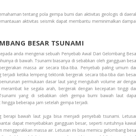
emahaman tentang pola gempa bumi dan aktivitas geologis di daera
n pemantauan aktivitas seismik dapat membantu meminimalkan dampa
OMBANG BESAR TSUNAMI
 kepada anda mengenai sebuah
Penyebab Awal Dari Gelombang Besa
ahuinya di bawah. Tsunami biasanya di sebabkan oleh gangguan besa
 pergerakan massa air secara tiba-tiba. Penyebab paling umum dar
terjadi ketika lempeng tektonik bergerak secara tiba-tiba dan besar
penurunan permukaan dasar laut yang mengubah volume air denga
merambat ke segala arah, bergerak dengan kecepatan tinggi da
Tsunami yang di sebabkan oleh gempa bumi bawah laut dapa
 hingga beberapa jam setelah gempa terjadi.
g berapi bawah laut juga bisa menjadi penyebab tsunami. Letusa
at pantai dapat menyebabkan gangguan besar, seperti runtuhnya kawa
n menggerakkan massa air. Letusan ini bisa memicu gelombang besa