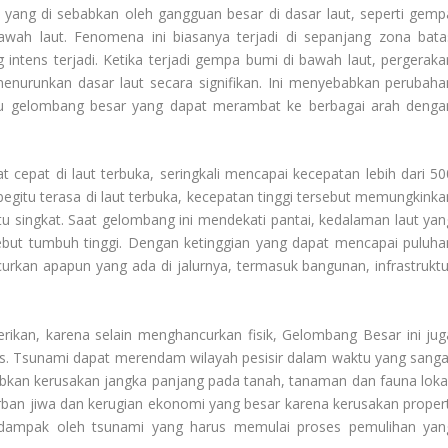
 yang di sebabkan oleh gangguan besar di dasar laut, seperti gemp
awah laut. Fenomena ini biasanya terjadi di sepanjang zona bata
 intens terjadi. Ketika terjadi gempa bumi di bawah laut, pergeraka
nurunkan dasar laut secara signifikan. Ini menyebabkan perubaha
icu gelombang besar yang dapat merambat ke berbagai arah denga
cepat di laut terbuka, seringkali mencapai kecepatan lebih dari 50
gitu terasa di laut terbuka, kecepatan tinggi tersebut memungkinka
 singkat. Saat gelombang ini mendekati pantai, kedalaman laut yan
ut tumbuh tinggi. Dengan ketinggian yang dapat mencapai puluha
rkan apapun yang ada di jalurnya, termasuk bangunan, infrastruktu
ikan, karena selain menghancurkan fisik,
Gelombang Besar
ini jug
as. Tsunami dapat merendam wilayah pesisir dalam waktu yang sanga
bkan kerusakan jangka panjang pada tanah, tanaman dan fauna lokal
rban jiwa dan kerugian ekonomi yang besar karena kerusakan propert
terdampak oleh tsunami yang harus memulai proses pemulihan yan