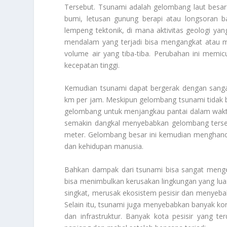
Tersebut. Tsunami adalah gelombang laut besar
bumi, letusan gunung berapi atau longsoran b
lempeng tektonik, di mana aktivitas geologi yang
mendalam yang terjadi bisa mengangkat atau me
volume air yang tiba-tiba. Perubahan ini mem
kecepatan tinggi.
Kemudian tsunami dapat bergerak dengan sangat 
km per jam. Meskipun gelombang tsunami tidak be
gelombang untuk menjangkau pantai dalam waktu
semakin dangkal menyebabkan gelombang terseb
meter. Gelombang besar ini kemudian menghancu
dan kehidupan manusia.
Bahkan dampak dari tsunami bisa sangat menger
bisa menimbulkan kerusakan lingkungan yang lu
singkat, merusak ekosistem pesisir dan menyeba
Selain itu, tsunami juga menyebabkan banyak ko
dan infrastruktur. Banyak kota pesisir yang 