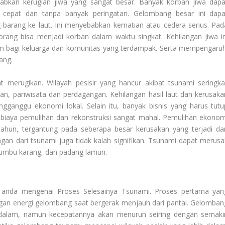
babkan kerugian jiwa yang sangat besar. Banyak korban jiwa dapa
 cepat dan tanpa banyak peringatan. Gelombang besar ini dapa
arang ke laut. Ini menyebabkan kematian atau cedera serius. Pad
rang bisa menjadi korban dalam waktu singkat. Kehilangan jiwa in
 bagi keluarga dan komunitas yang terdampak. Serta mempengaruh
ang.
merugikan. Wilayah pesisir yang hancur akibat tsunami seringkal
an, pariwisata dan perdagangan. Kehilangan hasil laut dan kerusaka
engganggu ekonomi lokal. Selain itu, banyak bisnis yang harus tutu
 biaya pemulihan dan rekonstruksi sangat mahal. Pemulihan ekonom
ahun, tergantung pada seberapa besar kerusakan yang terjadi da
an dari tsunami juga tidak kalah signifikan. Tsunami dapat merusa
rumbu karang, dan padang lamun.
a anda mengenai
Proses Selesainya Tsunami
. Proses pertama yan
an energi gelombang saat bergerak menjauh dari pantai. Gelomban
g dalam, namun kecepatannya akan menurun seiring dengan semaki