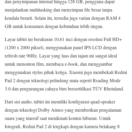
dan penyimpanan internal hingga 128 GB, pengguna dapat
menjalankan multitasking dan menyimpan file besar tanpa
kendala berarti. Selain itu, tersedia juga varian dengan RAM 4
GB untuk konsumen dengan kebutuhan lebih ringan.
Layar tablet ini berukuran 10,61 inci dengan resolusi Full HD+
(1200 x 2000 piksel), menggunakan panel IPS LCD dengan
refresh rate 90Hz. Layar yang luas dan tajam ini sangat ideal
untuk menonton film, membaca e-book, dan menggambar
menggunakan stylus pihak ketiga. Xiaomi juga membekali Redmi
Pad 2 dengan teknologi pelindung mata seperti Reading Mode
3.0 dan pengurangan cahaya biru bersertifikasi TÜV Rheinland.
Dari sisi audio, tablet ini memiliki konfigurasi quad-speaker
dengan teknologi Dolby Atmos yang memberikan pengalaman
suara yang imersif saat menikmati konten hiburan. Untuk
fotografi, Redmi Pad 2 di lengkapi dengan kamera belakang 8