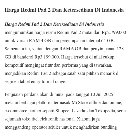
Harga Redmi Pad 2 Dan Ketersediaan Di Indonesia
Harga Redmi Pad 2 Dan Ketersediaan Di Indonesia
mengumumkan harga resmi Redmi Pad 2 mulai dari Rp2.799.000
untuk varian RAM 4 GB dan penyimpanan internal 64 GB.
Sementara itu, varian dengan RAM 6 GB dan penyimpanan 128
GB di banderol Rp3.199.000. Harga tersebut di nilai cukup
kompetitif mengingat fitur dan performa yang di tawarkan,
menjadikan Redmi Pad 2 sebagai salah satu pilihan menarik di
segmen tablet entry-to-mid range.
Penjualan perdana akan di mulai pada tanggal 10 Juli 2025
melalui berbagai platform, termasuk Mi Store offline dan online,
e-commerce partner seperti Shopee, Lazada, dan Tokopedia, serta
sejumlah toko ritel elektronik nasional. Xiaomi juga
menggandeng operator seluler untuk menghadirkan bundling