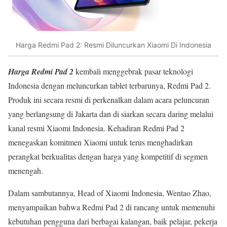
Harga Redmi Pad 2: Resmi Diluncurkan Xiaomi Di Indonesia
Harga Redmi Pad 2
kembali menggebrak pasar teknologi
Indonesia dengan meluncurkan tablet terbarunya, Redmi Pad 2.
Produk ini secara resmi di perkenalkan dalam acara peluncuran
yang berlangsung di Jakarta dan di siarkan secara daring melalui
kanal resmi Xiaomi Indonesia. Kehadiran Redmi Pad 2
menegaskan komitmen Xiaomi untuk terus menghadirkan
perangkat berkualitas dengan harga yang kompetitif di segmen
menengah.
Dalam sambutannya, Head of Xiaomi Indonesia, Wentao Zhao,
menyampaikan bahwa Redmi Pad 2 di rancang untuk memenuhi
kebutuhan pengguna dari berbagai kalangan, baik pelajar, pekerja