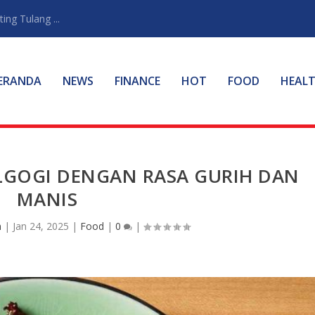
ng Tulang ...
ERANDA
NEWS
FINANCE
HOT
FOOD
HEAL
LGOGI DENGAN RASA GURIH DAN
MANIS
n
|
Jan 24, 2025
|
Food
|
0
|