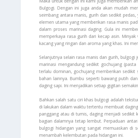
Maka untuk dengan ini kami juga memberikan a
Bulgogi
. Dengan ini juga anda akan mudah meng
seimbang antara manis, gurih dan sedikit pedas
elemen utama yang memberikan rasa manis pada 
dalam proses marinasi daging. Gula ini membe
memperkaya rasa gurih dari kecap asin. Minyak
kacang yang ringan dan aroma yang khas. Ini me
Selanjutnya selain rasa manis dan gurih, bulgogi 
marinasi mengandung sedikit gochujang (pasta 
terlalu dominan, gochujang memberikan sedikit
bahan lainnya. Bumbu seperti bawang putih da
daging sapi. Ini menjadikan setiap gigitan sema
Bahkan salah satu ciri khas bulgogi adalah teks
di lakukan dalam waktu tertentu membuat daging
panggang atau di tumis, daging menjadi sedikit k
bagian dalamnya tetap lembut. Perpaduan anta
bulgogi hidangan yang sangat memuaskan di set
menambah kelembutan pada hidangan ini.