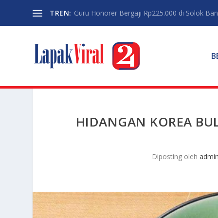
TREN:
Guru Honorer Bergaji Rp225.000 di Solok Banti
B
HIDANGAN KOREA BU
Diposting oleh
admi