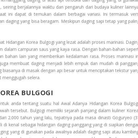
seiring berjalannya waktu dan pengaruh dari budaya kuliner lainnya
 ini dapat di temukan dalam berbagai variasi. Ini termasuk vers
n daging yang bisa beragam. Meskipun daging sapi tetap yang palin
uat
Hidangan Korea Bulgogi
yang lezat adalah proses marinasi. Dagin
ndam dalam campuran saus yang kaya rasa. Dengan bahan-bahan sepert
dan bahan lain yang memberikan kedalaman rasa. Proses marinasi in
i juga membuat daging menjadi lebih empuk dan mudah di panggan
ng biasanya di masak dengan api besar untuk menciptakan tekstur yan
t menggugah selera.
OREA BULGOGI
untuk anda tentang suatu hal
Awal Adanya Hidangan Korea Bulgog
wah tersebut. Bulgogi memiliki sejarah panjang dalam kuliner Korea
 dari 2.000 tahun yang lalu, tepatnya pada masa dinasti Goguryeo (3
li di kenal sebagai hidangan daging panggang yang di siapkan denga
ging yang di gunakan pada awalnya adalah daging sapi atau kambing