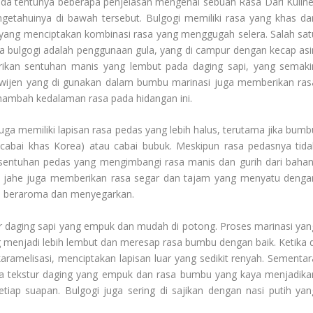
nda tentunya beberapa penjelasan mengenai sebuah
Rasa Dari Kuline
etahuinya di bawah tersebut. Bulgogi memiliki rasa yang khas da
, yang menciptakan kombinasi rasa yang menggugah selera. Salah sat
bulgogi adalah penggunaan gula, yang di campur dengan kecap asi
rikan sentuhan manis yang lembut pada daging sapi, yang semaki
 wijen yang di gunakan dalam bumbu marinasi juga memberikan ras
nambah kedalaman rasa pada hidangan ini.
juga memiliki lapisan rasa pedas yang lebih halus, terutama jika bumb
cabai khas Korea) atau cabai bubuk. Meskipun rasa pedasnya tida
 sentuhan pedas yang mengimbangi rasa manis dan gurih dari bahan
n jahe juga memberikan rasa segar dan tajam yang menyatu denga
kin beraroma dan menyegarkan.
tur daging sapi yang empuk dan mudah di potong. Proses marinasi yan
 menjadi lebih lembut dan meresap rasa bumbu dengan baik. Ketika d
aramelisasi, menciptakan lapisan luar yang sedikit renyah. Sementar
ra tekstur daging yang empuk dan rasa bumbu yang kaya menjadika
iap suapan. Bulgogi juga sering di sajikan dengan nasi putih yan