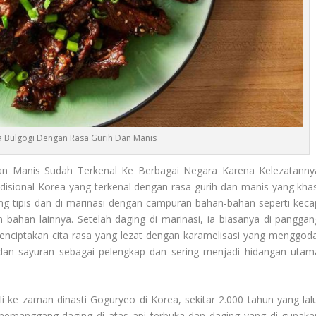
 Bulgogi Dengan Rasa Gurih Dan Manis
n Manis Sudah Terkenal Ke Berbagai Negara Karena Kelezatanny
adisional Korea yang terkenal dengan rasa gurih dan manis yang khas
tong tipis dan di marinasi dengan campuran bahan-bahan seperti keca
n bahan lainnya. Setelah daging di marinasi, ia biasanya di panggan
 menciptakan cita rasa yang lezat dengan karamelisasi yang menggoda
ih dan sayuran sebagai pelengkap dan sering menjadi hidangan utam
li ke zaman dinasti Goguryeo di Korea, sekitar 2.000 tahun yang lalu
memanggang daging di atas api terbuka dan daging yang di gunaka