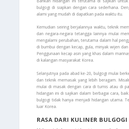
Bahkan hidangan ini terutama di sajikan untuk
bulgogi di siapkan dengan cara sederhana. D
alami yang mudah di dapatkan pada waktu itu.
Kemudian seiring berjalannya waktu, teknik me
dan negara-negara tetangga lainnya mulai mem
mengalami perubahan, terutama dalam hal peng
di bumbui dengan kecap, gula, minyak wijen dan
Penggunaan kecap asin yang khas dalam marinas
di kalangan masyarakat Korea.
Selanjutnya pada abad ke-20, bulgogi mulai ber
dan teknik memasak yang lebih beragam. Misaln
mulai di masak dengan cara di tumis atau di 
hidangan ini di sajikan dalam berbagai cara, ba
bulgogi tidak hanya menjadi hidangan utama. Te
luar Korea.
RASA DARI KULINER BULGOGI