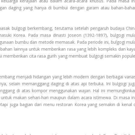
 keluarga kerajaan atau dalam acara-acara khusus. Pada masa ini
engan daging yang hanya di bumbui dengan garam atau bahan-baha
masak bulgogi berkembang, terutama setelah pengaruh budaya Chin
asuki Korea. Pada masa dinasti Joseon (1392-1897), bulgogi mula
gunaan bumbu dan metode memasak. Pada periode ini, bulgogi mula
 bahan lainnya untuk memberikan rasa yang lebih kompleks dan kaya
i memberikan cita rasa gurih yang membuat bulgogi semakin popule
kembang menjadi hidangan yang lebih modern dengan berbagai varias
ya, selain memanggang daging di atas api terbuka. Ini bulgogi jug
panggang di atas kompor menggunakan wajan. Hal ini memungkinka
ik untuk makan sehari-hari maupun dalam acara istimewa. Di masa ini
tapi juga bagian dari menu restoran Korea yang semakin di kenal d