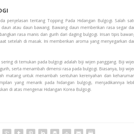
OGI
nda penjelasan tentang
Topping Pada Hidangan Bulgogi
. Salah sat
ng daun atau daun bawang. Bawang daun memberikan rasa segar da
ngkan rasa manis dan gurih dari daging bulgogi. Irisan tipis bawan
sesaat setelah di masak. Ini memberikan aroma yang menyegarkan da
ering di temukan pada bulgogi adalah biji wijen panggang. Biji wije
urih, serta menambah dimensi rasa pada bulgogi. Biasanya, biji wije
 sudah matang untuk menambah sentuhan kerenyahan dan keharuman
ampilan yang menarik pada hidangan bulgogi, menjadikannya lebi
askan di atas mengenai
Hidangan Korea Bulgogi
.