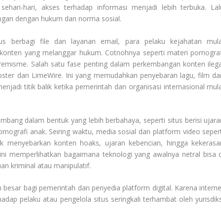
sehari-hari, akses terhadap informasi menjadi lebih terbuka. Lal
ngan dengan hukum dan norma sosial.
s berbagi file dan layanan email, para pelaku kejahatan mula
konten yang melanggar hukum. Cotnohnya seperti materi pornograf
tremisme. Salah satu fase penting dalam perkembangan konten ilega
Napster dan LimeWire. Ini yang memudahkan penyebaran lagu, film da
menjadi titik balik ketika pemerintah dan organisasi internasional mul
mbang dalam bentuk yang lebih berbahaya, seperti situs berisi ujara
pornografi anak. Seiring waktu, media sosial dan platform video sepert
 menyebarkan konten hoaks, ujaran kebencian, hingga kekerasa
ini memperlihatkan bagaimana teknologi yang awalnya netral bisa d
an kriminal atau manipulatif.
besar bagi pemerintah dan penyedia platform digital. Karena interne
hadap pelaku atau pengelola situs seringkali terhambat oleh yurisdiks