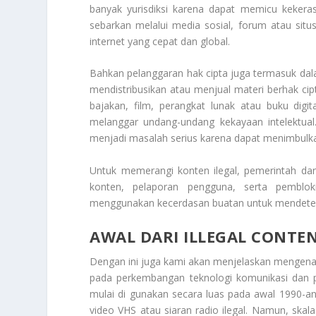
banyak yurisdiksi karena dapat memicu kekerasa
sebarkan melalui media sosial, forum atau sit
internet yang cepat dan global.
Bahkan pelanggaran hak cipta juga termasuk dala
mendistribusikan atau menjual materi berhak cipt
bajakan, film, perangkat lunak atau buku digita
melanggar undang-undang kekayaan intelektual.
menjadi masalah serius karena dapat menimbulkan
Untuk memerangi konten ilegal, pemerintah da
konten, pelaporan pengguna, serta pemblok
menggunakan kecerdasan buatan untuk mendeteks
AWAL DARI ILLEGAL CONTE
Dengan ini juga kami akan menjelaskan mengen
pada perkembangan teknologi komunikasi dan pe
mulai di gunakan secara luas pada awal 1990-an.
video VHS atau siaran radio ilegal. Namun, skala