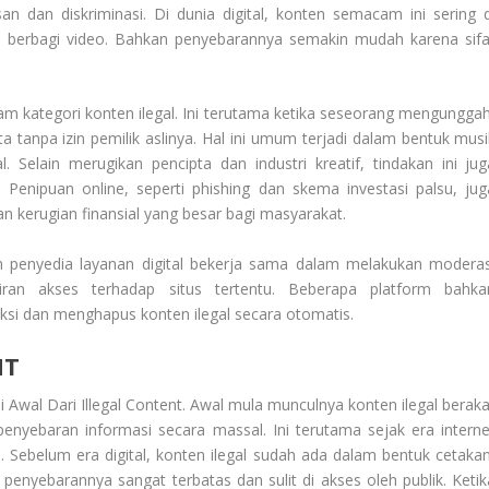
n dan diskriminasi. Di dunia digital, konten semacam ini sering d
us berbagi video. Bahkan penyebarannya semakin mudah karena sifa
m kategori konten ilegal. Ini terutama ketika seseorang mengunggah
a tanpa izin pemilik aslinya. Hal ini umum terjadi dalam bentuk musi
l. Selain merugikan pencipta dan industri kreatif, tindakan ini jug
 Penipuan online, seperti phishing dan skema investasi palsu, jug
 kerugian finansial yang besar bagi masyarakat.
n penyedia layanan digital bekerja sama dalam melakukan moderas
iran akses terhadap situs tertentu. Beberapa platform bahka
i dan menghapus konten ilegal secara otomatis.
NT
ai
Awal Dari Illegal Content
. Awal mula munculnya konten ilegal beraka
nyebaran informasi secara massal. Ini terutama sejak era interne
 Sebelum era digital, konten ilegal sudah ada dalam bentuk cetakan
 penyebarannya sangat terbatas dan sulit di akses oleh publik. Ketik