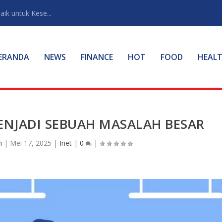
ik untuk Kese...
ERANDA
NEWS
FINANCE
HOT
FOOD
HEAL
ENJADI SEBUAH MASALAH BESAR
n
|
Mei 17, 2025
|
Inet
|
0
|