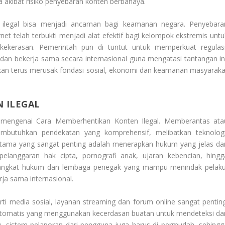
a akibat risiko penyebaran konten berbahaya.
 ilegal bisa menjadi ancaman bagi keamanan negara. Penyebara
rnet telah terbukti menjadi alat efektif bagi kelompok ekstremis untu
ekerasan. Pemerintah pun di tuntut untuk memperkuat regulasi
an bekerja sama secara internasional guna mengatasi tantangan ini
 akan terus merusak fondasi sosial, ekonomi dan keamanan masyaraka
 ILEGAL
a mengenai
Cara Memberhentikan Konten Ilegal
. Memberantas ata
mbutuhkan pendekatan yang komprehensif, melibatkan teknologi
pertama yang sangat penting adalah menerapkan hukum yang jelas da
pelanggaran hak cipta, pornografi anak, ujaran kebencian, hingg
perangkat hukum dan lembaga penegak yang mampu menindak pelaku
rja sama internasional.
rti media sosial, layanan streaming dan forum online sangat penting
otomatis yang menggunakan kecerdasan buatan untuk mendeteksi da
tu, sistem pelaporan dari pengguna juga harus di permudah, sehingg