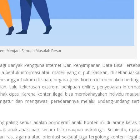
ntent Menjadi Sebuah Masalah Besar
agi Banyak Pengguna Internet Dan Penyimpanan Data Bisa Terseba
 bentuk informasi atau materi yang di publikasikan, di sebarluaska
melanggar hukum di suatu negara. Jenis konten ini mencakup berbaga
cian. Lalu kekerasan ekstrem, penipuan online, penyebaran informas
ak cipta. Karena konten ilegal bisa membahayakan individu maupu
engatur dan mengawasi peredarannya melalui undang-undang sert
g paling serius adalah pornografi anak. Konten ini di larang keras d
k anak-anak, baik secara fisik maupun psikologis. Selain itu, ujara
 ras, agama atau orientasi seksual juga tergolong konten ilegal d