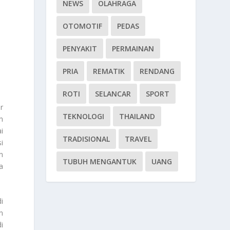
NEWS
OLAHRAGA
OTOMOTIF
PEDAS
PENYAKIT
PERMAINAN
PRIA
REMATIK
RENDANG
ROTI
SELANCAR
SPORT
r
TEKNOLOGI
THAILAND
n
i
TRADISIONAL
TRAVEL
i
n
TUBUH MENGANTUK
UANG
a
i
n
i