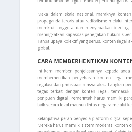
untuk keamanan digital. Bahkan perlindungan dat
Maka dalam skala nasional, maraknya konten
propaganda teroris atau radikalisme melalui inte
merekrut anggota dan menyebarkan ideologi k
meningkatkan kapasitas penegakan hukum siber d
Tanpa upaya kolektif yang serius, konten ilegal
global.
CARA MEMBERHENTIKAN KONTEN
Ini kami memberi penjelasannya kepada and
memberhentikan penyebaran konten ilegal me
regulasi dan partisipasi masyarakat. Langkah 
tegas terkait dengan konten ilegal, termasuk 
penipuan digital. Pemerintah harus memiliki 
baik secara lokal maupun lintas negara melalui ke
Selanjutnya peran penyedia platform digital sepe
Mereka harus memiliki sistem moderasi konten 
menghapus konten ilegal secara cepat. Selain i