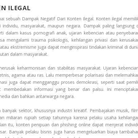
N ILEGAL
nai sebuah
Dampak Negatif Dari Konten Ilegal
. Konten ilegal memili
i individu, masyarakat, maupun negara. Dampak paling langsung d
erti dalam kasus pornografi anak, ujaran kebencian atau penyebara
bisa mengalami trauma psikologis, kehilangan privasi dan kerusaka
n atau ekstremisme juga dapat menginspirasi tindakan kriminal di duni
akutan dalam masyarakat.
 merusak keharmonisan dan stabilitas masyarakat. Ujaran kebencian
 etnis, agama atau ras. Lalu memperbesar polarisasi dan melemahka
rmasi juga dapat mengganggu proses demokrasi, seperti saat pemil
lit membedakan informasi yang benar dan palsu. Ini menciptaka
 media dan bahkan antarwarga negara.
 banyak sektor, khususnya industri kreatif. Pembajakan musik, film
n miliaran rupiah setiap tahunnya karena pelaku usaha kehilanga
in itu, konten penipuan dan phishing online dapat menjerat individ
esar. Banyak pelaku bisnis juga harus mengeluarkan biaya tambaha