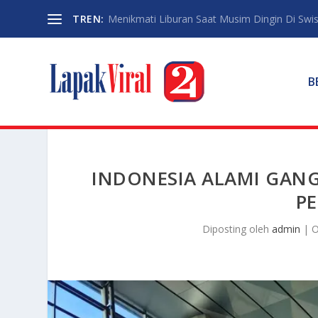
TREN:
Menikmati Liburan Saat Musim Dingin Di Swi
B
INDONESIA ALAMI GANG
P
Diposting oleh
admin
|
O