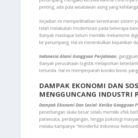
penting, ada pula wisatawan asing yang kehilanga
Kejadian ini memperlihatkan kerentanan sistem p
telah melakukan modernisasi pada beberapa band
Banyak maskapai belum memiliki mekanisme digit
ke penumpang. Hal ini menimbulkan kepanikan dan
Indonesia Alami Gangguan Perjalanan
, gangguan
Banyak perusahaan logistik melaporkan keterlamb
tertunda. Hal ini memperparah kondisi bisnis y
DAMPAK EKONOMI DAN SOS
MENGGUNCANG INDUSTRI P
Dampak Ekonomi Dan Sosial: Ketika Gangguan P
penerbangan skala besar selalu memiliki efek ber
pariwisata, perdagangan, hingga psikologi masy
melalui kampanye “Wonderful Indonesia Rebound 2