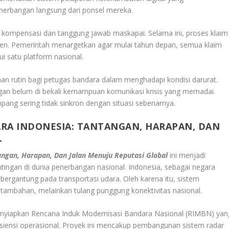
rbangan langsung dari ponsel mereka.
n kompensasi dan tanggung jawab maskapai. Selama ini, proses klaim
isien. Pemerintah menargetkan agar mulai tahun depan, semua klaim
ui satu platform nasional.
an rutin bagi petugas bandara dalam menghadapi kondisi darurat.
gan belum di bekali kemampuan komunikasi krisis yang memadai.
pang sering tidak sinkron dengan situasi sebenarnya.
RA INDONESIA: TANTANGAN, HARAPAN, DAN
L
angan, Harapan, Dan Jalan Menuju Reputasi Global
ini menjadi
ingan di dunia penerbangan nasional. Indonesia, sebagai negara
 bergantung pada transportasi udara. Oleh karena itu, sistem
tambahan, melainkan tulang punggung konektivitas nasional.
enyiapkan Rencana Induk Modernisasi Bandara Nasional (RIMBN) yan
fisiensi operasional. Proyek ini mencakup pembangunan sistem radar