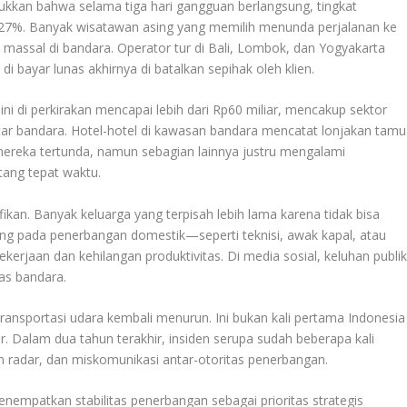
jukkan bahwa selama tiga hari gangguan berlangsung, tingkat
 27%. Banyak wisatawan asing yang memilih menunda perjalanan ke
massal di bandara. Operator tur di Bali, Lombok, dan Yogyakarta
 bayar lunas akhirnya di batalkan sepihak oleh klien.
i di perkirakan mencapai lebih dari Rp60 miliar, mencakup sektor
ekitar bandara. Hotel-hotel di kawasan bandara mencatat lonjakan tamu
reka tertunda, namun sebagian lainnya justru mengalami
ang tepat waktu.
ifikan. Banyak keluarga yang terpisah lebih lama karena tidak bisa
ung pada penerbangan domestik—seperti teknisi, awak kapal, atau
erjaan dan kehilangan produktivitas. Di media sosial, keluhan publi
as bandara.
 transportasi udara kembali menurun. Ini bukan kali pertama Indonesia
 Dalam dua tahun terakhir, insiden serupa sudah beberapa kali
em radar, dan miskomunikasi antar-otoritas penerbangan.
empatkan stabilitas penerbangan sebagai prioritas strategis