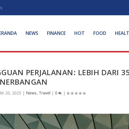
ss
ERANDA
NEWS
FINANCE
HOT
FOOD
HEAL
GUAN PERJALANAN: LEBIH DARI 3
ENERBANGAN
kt 20, 2025
|
News
,
Travel
|
0
|