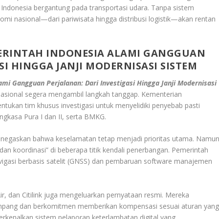
i Indonesia bergantung pada transportasi udara. Tanpa sistem
mi nasional—dari pariwisata hingga distribusi logistik—akan rentan
MERINTAH
INDONESIA ALAMI GANGGUAN
ASI HINGGA JANJI MODERNISASI SISTEM
i Gangguan Perjalanan: Dari Investigasi Hingga Janji Modernisasi
asional segera mengambil langkah tanggap. Kementerian
an tim khusus investigasi untuk menyelidiki penyebab pasti
ngkasa Pura I dan II, serta BMKG.
enegaskan bahwa keselamatan tetap menjadi prioritas utama. Namun
an koordinasi” di beberapa titik kendali penerbangan. Pemerintah
vigasi berbasis satelit (GNSS) dan pembaruan software manajemen
ir, dan Citilink juga mengeluarkan pernyataan resmi. Mereka
ang dan berkomitmen memberikan kompensasi sesuai aturan yan
kenalkan sistem pelaporan keterlambatan digital yang