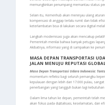
memungkinkan penumpang memantau status pene
Selain itu, Kemenhub akan meninjau ulang atura
kompensasi di anggap terlalu rumit dan tidak ef
keterlambatan bisa di lakukan secara digital melal
Langkah modernisasi juga akan mencakup pelatih
Pemerintah menilai bahwa banyak petugas lapan
Akibatnya, informasi yang di sampaikan ke penum
MASA DEPAN TRANSPORTASI UDA
JALAN MENUJU REPUTASI GLOBA
Masa Depan Transportasi Udara Indonesia: Tant
momentum refleksi bagi seluruh pemangku kepent
kepulauan dengan lebih dari 17.000 pulau, sangat
penerbangan yang tangguh bukan lagi kebutuhan 
Dalam lima tahun ke depan, pemerintah telah m
akan fokus pada digitalisasi, keselamatan, dan e