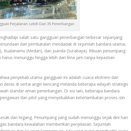
gguan Perjalanan: Lebih Dari 35 Penerbangan
nghadapi salah satu gangguan penerbangan terbesar sepanjang
i penundaan dan pembatalan mendadak di sejumlah bandara utama,
ali), Kualanamu (Medan), dan Juanda (Surabaya). Ribuan penumpang
 harus menunggu hingga lebih dari lima jam tanpa kepastian
bahwa penyebab utama gangguan ini adalah cuaca ekstrem dan
n deras di sertai angin kencang melanda beberapa wilayah strategis
wah standar aman penerbangan. Di sisi lain, beberapa bandara
engawas dan pilot yang menyebabkan keterlambatan proses izin
 sesak dan tegang. Penumpang yang sudah menunggu sejak dini hari
etugas bandara kewalahan memberikan penjelasan. Sejumlah
ormasi dan layanan kompensasi. Ada yang gagal menghadiri acara