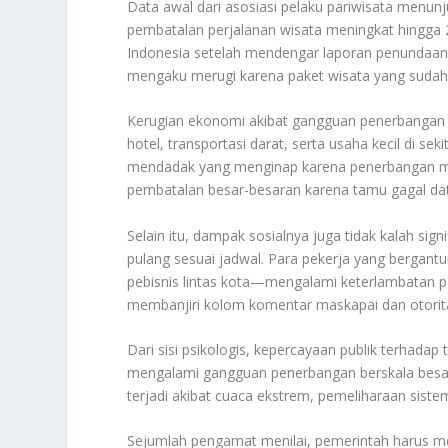
Data awal dari asosiasi pelaku pariwisata menun
pembatalan perjalanan wisata meningkat hingga
Indonesia setelah mendengar laporan penundaan 
mengaku merugi karena paket wisata yang sudah di
Kerugian ekonomi akibat gangguan penerbangan in
hotel, transportasi darat, serta usaha kecil di s
mendadak yang menginap karena penerbangan me
pembatalan besar-besaran karena tamu gagal dat
Selain itu, dampak sosialnya juga tidak kalah sign
pulang sesuai jadwal. Para pekerja yang bergant
pebisnis lintas kota—mengalami keterlambatan pek
membanjiri kolom komentar maskapai dan otorit
Dari sisi psikologis, kepercayaan publik terhadap
mengalami gangguan penerbangan berskala besar.
terjadi akibat cuaca ekstrem, pemeliharaan sist
Sejumlah pengamat menilai, pemerintah harus men