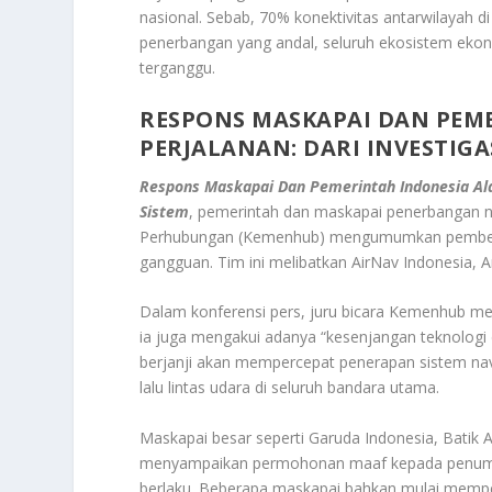
nasional. Sebab, 70% konektivitas antarwilayah d
penerbangan yang andal, seluruh ekosistem ekono
terganggu.
RESPONS MASKAPAI DAN PE
PERJALANAN
: DARI INVESTIG
Respons Maskapai Dan Pemerintah Indonesia Alam
Sistem
, pemerintah dan maskapai penerbangan n
Perhubungan (Kemenhub) mengumumkan pembentuk
gangguan. Tim ini melibatkan AirNav Indonesia, A
Dalam konferensi pers, juru bicara Kemenhub m
ia juga mengakui adanya “kesenjangan teknologi d
berjanji akan mempercepat penerapan sistem na
lalu lintas udara di seluruh bandara utama.
Maskapai besar seperti Garuda Indonesia, Batik A
menyampaikan permohonan maaf kepada penump
berlaku. Beberapa maskapai bahkan mulai memper