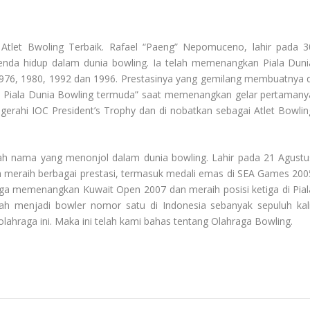
g
Atlet Bwoling Terbaik
. Rafael “Paeng” Nepomuceno, lahir pada 3
legenda hidup dalam dunia bowling. Ia telah memenangkan Piala Duni
1976, 1980, 1992 dan 1996. Prestasinya yang gemilang membuatnya d
ra Piala Dunia Bowling termuda” saat memenangkan gelar pertamany
ugerahi IOC President’s Trophy dan di nobatkan sebagai Atlet Bowlin
.
alah nama yang menonjol dalam dunia bowling. Lahir pada 21 Agustu
ah meraih berbagai prestasi, termasuk medali emas di SEA Games 200
juga memenangkan Kuwait Open 2007 dan meraih posisi ketiga di Pial
ah menjadi bowler nomor satu di Indonesia sebanyak sepuluh kali
lahraga ini. Maka ini telah kami bahas tentang
Olahraga Bowling
.