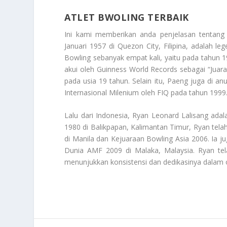
ATLET BWOLING TERBAIK
Ini kami memberikan anda penjelasan tentan
Januari 1957 di Quezon City, Filipina, adalah 
Bowling sebanyak empat kali, yaitu pada tahun 
akui oleh Guinness World Records sebagai “Jua
pada usia 19 tahun. Selain itu, Paeng juga di an
Internasional Milenium oleh FIQ pada tahun 1999
Lalu dari Indonesia, Ryan Leonard Lalisang ad
1980 di Balikpapan, Kalimantan Timur, Ryan tel
di Manila dan Kejuaraan Bowling Asia 2006. Ia 
Dunia AMF 2009 di Malaka, Malaysia. Ryan tel
menunjukkan konsistensi dan dedikasinya dalam o