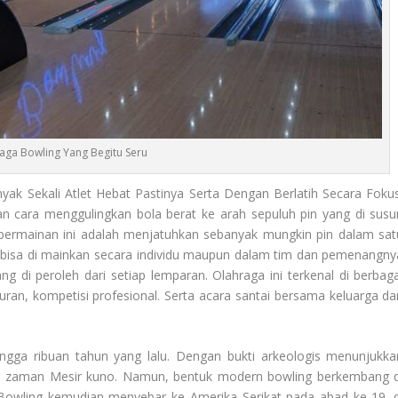
aga Bowling Yang Begitu Seru
yak Sekali Atlet Hebat Pastinya Serta Dengan Berlatih Secara Fokus
n cara menggulingkan bola berat ke arah sepuluh pin yang di susu
n permainan ini adalah menjatuhkan sebanyak mungkin pin dalam sat
g bisa di mainkan secara individu maupun dalam tim dan pemenangny
ng di peroleh dari setiap lemparan. Olahraga ini terkenal di berbaga
uran, kompetisi profesional. Serta acara santai bersama keluarga da
hingga ribuan tahun yang lalu. Dengan bukti arkeologis menunjukka
ak zaman Mesir kuno. Namun, bentuk modern bowling berkembang d
. Bowling kemudian menyebar ke Amerika Serikat pada abad ke-19, d