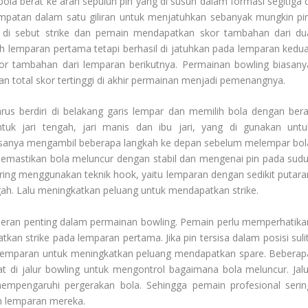
la berat ke arah sepuluh pin yang di susun dalam formasi segitiga d
empatan dalam satu giliran untuk menjatuhkan sebanyak mungkin pin
u di sebut strike dan pemain mendapatkan skor tambahan dari du
lah lemparan pertama tetapi berhasil di jatuhkan pada lemparan kedua
or tambahan dari lemparan berikutnya. Permainan bowling biasany
an total skor tertinggi di akhir permainan menjadi pemenangnya.
us berdiri di belakang garis lempar dan memilih bola dengan bera
tuk jari tengah, jari manis dan ibu jari, yang di gunakan untu
anya mengambil beberapa langkah ke depan sebelum melempar bol
 memastikan bola meluncur dengan stabil dan mengenai pin pada sudu
ring menggunakan teknik hook, yaitu lemparan dengan sedikit putara
h. Lalu meningkatkan peluang untuk mendapatkan strike.
erperan penting dalam permainan bowling. Pemain perlu memperhatika
atkan strike pada lemparan pertama. Jika pin tersisa dalam posisi suli
lemparan untuk meningkatkan peluang mendapatkan spare. Beberap
di jalur bowling untuk mengontrol bagaimana bola meluncur. Jalu
empengaruhi pergerakan bola. Sehingga pemain profesional serin
n lemparan mereka.