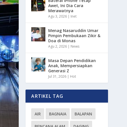
Baterai iPhone Tetap
Awet, Ini Dia Cara
Merawatnya
Agu 3, 2026
|
Inet
Menag Nasaruddin Umar
Pimpin Pembukaan Zikir &
Doa di Monas
Agu 2, 2026
|
News
Masa Depan Pendidikan
Anak, Mempersiapkan
Generasi Z
Jul 31, 2026
|
Hot
ARTIKEL TAG
AIR
BAGNAIA
BALAPAN
BENCANA ALAM
DAGING