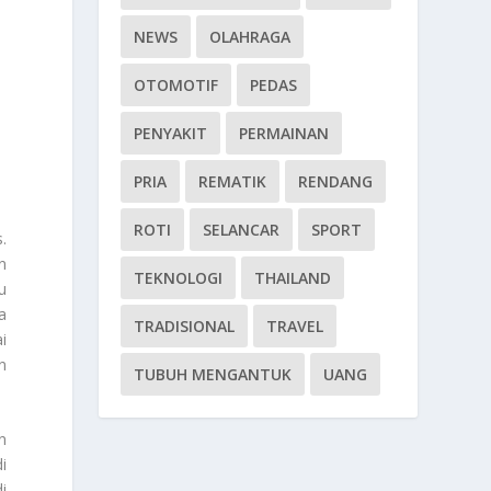
NEWS
OLAHRAGA
OTOMOTIF
PEDAS
PENYAKIT
PERMAINAN
PRIA
REMATIK
RENDANG
ROTI
SELANCAR
SPORT
.
n
TEKNOLOGI
THAILAND
u
a
TRADISIONAL
TRAVEL
i
n
TUBUH MENGANTUK
UANG
n
i
i