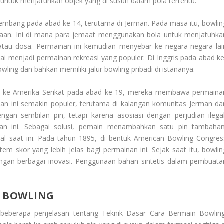
ntuk menjatuhkan objek yang di susun dalam pola tertentu.
kembang pada abad ke-14, terutama di Jerman. Pada masa itu, bowlin
maan. Ini di mana para jemaat menggunakan bola untuk menjatuhka
n atau dosa. Permainan ini kemudian menyebar ke negara-negara lai
ai menjadi permainan rekreasi yang populer. Di Inggris pada abad ke
wling dan bahkan memiliki jalur bowling pribadi di istananya.
si ke Amerika Serikat pada abad ke-19, mereka membawa permaina
n ini semakin populer, terutama di kalangan komunitas Jerman da
gan sembilan pin, tetapi karena asosiasi dengan perjudian ilegal
an ini. Sebagai solusi, pemain menambahkan satu pin tambahan
nal saat ini. Pada tahun 1895, di bentuk American Bowling Congres
m skor yang lebih jelas bagi permainan ini. Sejak saat itu, bowlin
gan berbagai inovasi. Penggunaan bahan sintetis dalam pembuata
N BOWLING
beberapa penjelasan tentang
Teknik Dasar Cara Bermain Bowlin