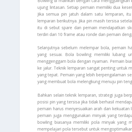
Bowling di mainkan dengan cara menggulingkan bo
ujung lintasan. Setiap pemain memiliki dua kes
Jika semua pin jatuh dalam satu lemparan, it
lemparan berikutnya. Jika pin masih tersisa sete
itu di sebut spare dan pemain mendapatkan sk
terdiri dari 10 frame atau ronde dan pemain deng
Selanjutnya sebelum melempar bola, pemain har
yang sesuai. Bola bowling memiliki lubang un
menggenggam bola dengan nyaman. Pemain bias
ke jalur. Teknik lemparan sangat penting untuk
yang tepat. Pemain yang lebih berpengalaman se
yang membuat bola melengkung menuju pin tenga
Bahkan selain teknik lemparan, strategi juga b
posisi pin yang tersisa jika tidak berhasil mendap
pemain harus menyesuaikan arah dan kekuatan 
pemain juga menggunakan minyak yang terdapat 
bowling biasanya memiliki pola minyak yang m
mempelajari pola tersebut untuk mengoptimalka