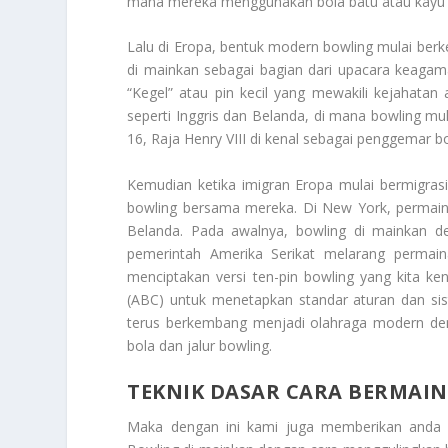
mana mereka menggunakan bola batu atau kayu u
Lalu di Eropa, bentuk modern bowling mulai ber
di mainkan sebagai bagian dari upacara keaga
“Kegel” atau pin kecil yang mewakili kejahata
seperti Inggris dan Belanda, di mana bowling mul
16, Raja Henry VIII di kenal sebagai penggemar bo
Kemudian ketika imigran Eropa mulai bermigra
bowling bersama mereka. Di New York, permaina
Belanda. Pada awalnya, bowling di mainkan den
pemerintah Amerika Serikat melarang permain
menciptakan versi ten-pin bowling yang kita ke
(ABC) untuk menetapkan standar aturan dan siste
terus berkembang menjadi olahraga modern den
bola dan jalur bowling.
TEKNIK DASAR CARA BERMAI
Maka dengan ini kami juga memberikan anda 