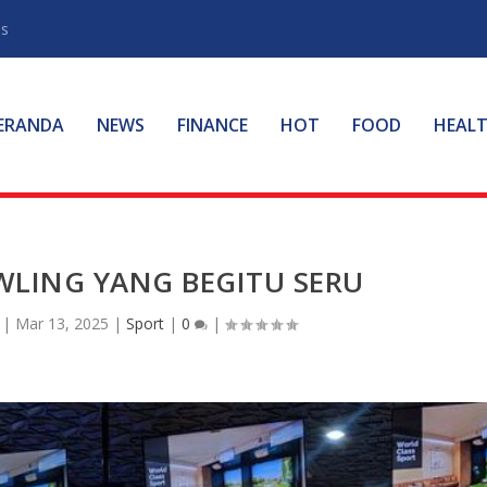
ss
ERANDA
NEWS
FINANCE
HOT
FOOD
HEAL
LING YANG BEGITU SERU
|
Mar 13, 2025
|
Sport
|
0
|