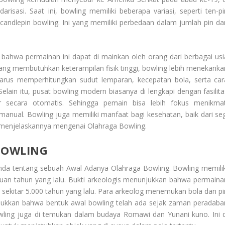
isasi. Saat ini, bowling memiliki beberapa variasi, seperti ten-pi
candlepin bowling. Ini yang memiliki perbedaan dalam jumlah pin da
 bahwa permainan ini dapat di mainkan oleh orang dari berbagai usi
n yang membutuhkan keterampilan fisik tinggi, bowling lebih menekanka
 harus memperhitungkan sudut lemparan, kecepatan bola, serta car
lain itu, pusat bowling modern biasanya di lengkapi dengan fasilita
 secara otomatis. Sehingga pemain bisa lebih fokus menikmat
anual. Bowling juga memiliki manfaat bagi kesehatan, baik dari seg
n menjelaskannya mengenai
Olahraga Bowling
.
BOWLING
anda tentang sebuah
Awal Adanya Olahraga Bowling
. Bowling memilik
ibuan tahun yang lalu. Bukti arkeologis menunjukkan bahwa permaina
 sekitar 5.000 tahun yang lalu. Para arkeolog menemukan bola dan pi
jukkan bahwa bentuk awal bowling telah ada sejak zaman peradaba
owling juga di temukan dalam budaya Romawi dan Yunani kuno. Ini d