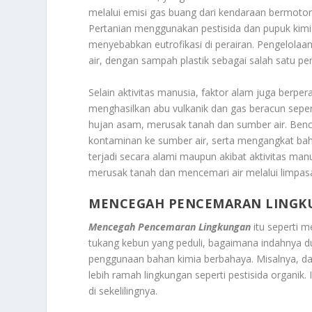
melalui emisi gas buang dari kendaraan bermoto
Pertanian menggunakan pestisida dan pupuk kimia
menyebabkan eutrofikasi di perairan. Pengelol
air, dengan sampah plastik sebagai salah satu p
Selain aktivitas manusia, faktor alam juga berp
menghasilkan abu vulkanik dan gas beracun sepe
hujan asam, merusak tanah dan sumber air. Benc
kontaminan ke sumber air, serta mengangkat baha
terjadi secara alami maupun akibat aktivitas man
merusak tanah dan mencemari air melalui limpas
MENCEGAH PENCEMARAN LING
Mencegah Pencemaran Lingkungan
itu seperti m
tukang kebun yang peduli, bagaimana indahnya du
penggunaan bahan kimia berbahaya. Misalnya, dar
lebih ramah lingkungan seperti pestisida organik. 
di sekelilingnya.