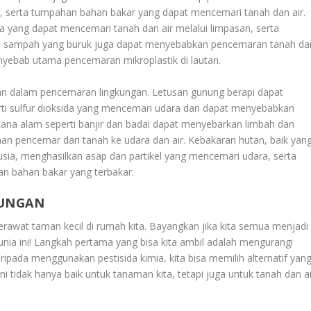
r, serta tumpahan bahan bakar yang dapat mencemari tanah dan air.
 yang dapat mencemari tanah dan air melalui limpasan, serta
aan sampah yang buruk juga dapat menyebabkan pencemaran tanah da
enyebab utama pencemaran mikroplastik di lautan.
eran dalam pencemaran lingkungan. Letusan gunung berapi dapat
rti sulfur dioksida yang mencemari udara dan dapat menyebabkan
ana alam seperti banjir dan badai dapat menyebarkan limbah dan
n pencemar dari tanah ke udara dan air. Kebakaran hutan, baik yan
usia, menghasilkan asap dan partikel yang mencemari udara, serta
an bahan bakar yang terbakar.
KUNGAN
erawat taman kecil di rumah kita. Bayangkan jika kita semua menjadi
nia ini! Langkah pertama yang bisa kita ambil adalah mengurangi
ipada menggunakan pestisida kimia, kita bisa memilih alternatif yan
Ini tidak hanya baik untuk tanaman kita, tetapi juga untuk tanah dan ai