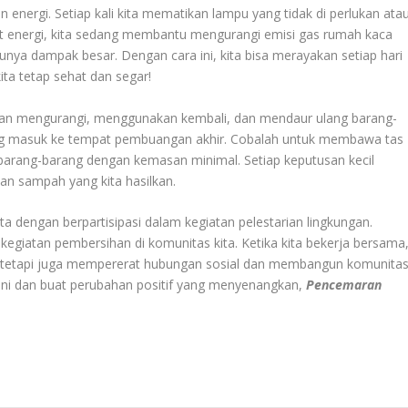
an energi. Setiap kali kita mematikan lampu yang tidak di perlukan ata
t energi, kita sedang membantu mengurangi emisi gas rumah kaca
 punya dampak besar. Dengan cara ini, kita bisa merayakan setiap hari
ta tetap sehat dan segar!
gan mengurangi, menggunakan kembali, dan mendaur ulang barang-
ang masuk ke tempat pembuangan akhir. Cobalah untuk membawa tas
i barang-barang dengan kemasan minimal. Setiap keputusan kecil
an sampah yang kita hasilkan.
kita dengan berpartisipasi dalam kegiatan pelestarian lingkungan.
giatan pembersihan di komunitas kita. Ketika kita bekerja bersama
n tetapi juga mempererat hubungan sosial dan membangun komunita
t ini dan buat perubahan positif yang menyenangkan,
Pencemaran