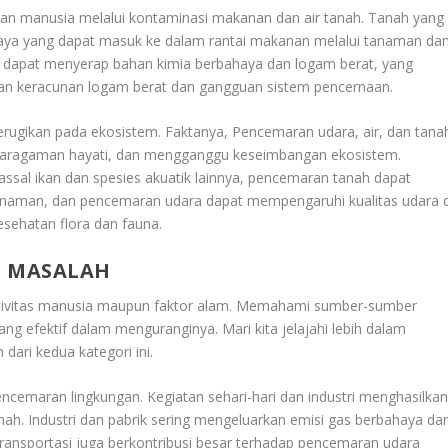
n manusia melalui kontaminasi makanan dan air tanah. Tanah yang
aya yang dapat masuk ke dalam rantai makanan melalui tanaman da
dapat menyerap bahan kimia berbahaya dan logam berat, yang
an keracunan logam berat dan gangguan sistem pencernaan.
ugikan pada ekosistem. Faktanya, Pencemaran udara, air, dan tana
ekaragaman hayati, dan mengganggu keseimbangan ekosistem.
al ikan dan spesies akuatik lainnya, pencemaran tanah dapat
aman, dan pencemaran udara dapat mempengaruhi kualitas udara d
esehatan flora dan fauna.
 MASALAH
ktivitas manusia maupun faktor alam. Memahami sumber-sumber
g efektif dalam menguranginya. Mari kita jelajahi lebih dalam
ari kedua kategori ini.
cemaran lingkungan. Kegiatan sehari-hari dan industri menghasilka
nah. Industri dan pabrik sering mengeluarkan emisi gas berbahaya da
ransportasi juga berkontribusi besar terhadap pencemaran udara