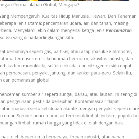
ungan Permasalahan Global, Mengapa?
 Yang Mempengaruhi Kualitas Hidup Manusia, Hewan, Dan Tanaman
 beberapa jenis utama: pencemaran udara, air, dan tanah, masing-
rbeda. Menyelami lebih dalam mengenai ketiga jenis
Pencemaran
-isu yang di hadapi lingkungan kita.
-zat berbahaya seperti gas, partikel, atau asap masuk ke atmosfer,
 utama termasuk emisi kendaraan bermotor, aktivitas industri, dan
rti karbon monoksida, sulfur dioksida, dan nitrogen oksida dapat
pernapasan, penyakit jantung, dan kanker paru-paru. Selain itu,
m dan pemanasan global.
encemari sumber air seperti sungai, danau, atau lautan. Ini sering di
dan penggunaan pestisida berlebihan. Kontaminasi air dapat
tan manusia serta kehidupan akuatik, dengan penyakit seperti diare
tercemar. Sumber pencemaran air termasuk limbah industri, pupuk dan
mbuangan limbah rumah tangga yang tidak di olah dengan baik.
nasi oleh bahan kimia berbahaya, limbah industri, atau bahan