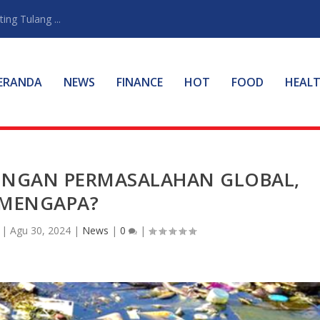
ng Tulang ...
ERANDA
NEWS
FINANCE
HOT
FOOD
HEAL
NGAN PERMASALAHAN GLOBAL,
MENGAPA?
|
Agu 30, 2024
|
News
|
0
|