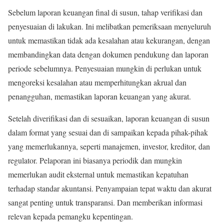
Sebelum laporan keuangan final di susun, tahap verifikasi dan
penyesuaian di lakukan. Ini melibatkan pemeriksaan menyeluruh
untuk memastikan tidak ada kesalahan atau kekurangan, dengan
membandingkan data dengan dokumen pendukung dan laporan
periode sebelumnya. Penyesuaian mungkin di perlukan untuk
mengoreksi kesalahan atau memperhitungkan akrual dan
penangguhan, memastikan laporan keuangan yang akurat.
Setelah diverifikasi dan di sesuaikan, laporan keuangan di susun
dalam format yang sesuai dan di sampaikan kepada pihak-pihak
yang memerlukannya, seperti manajemen, investor, kreditor, dan
regulator. Pelaporan ini biasanya periodik dan mungkin
memerlukan audit eksternal untuk memastikan kepatuhan
terhadap standar akuntansi. Penyampaian tepat waktu dan akurat
sangat penting untuk transparansi. Dan memberikan informasi
relevan kepada pemangku kepentingan.