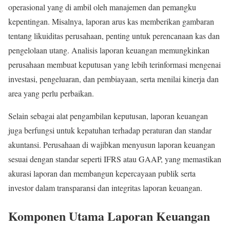
operasional yang di ambil oleh manajemen dan pemangku
kepentingan. Misalnya, laporan arus kas memberikan gambaran
tentang likuiditas perusahaan, penting untuk perencanaan kas dan
pengelolaan utang. Analisis laporan keuangan memungkinkan
perusahaan membuat keputusan yang lebih terinformasi mengenai
investasi, pengeluaran, dan pembiayaan, serta menilai kinerja dan
area yang perlu perbaikan.
Selain sebagai alat pengambilan keputusan, laporan keuangan
juga berfungsi untuk kepatuhan terhadap peraturan dan standar
akuntansi. Perusahaan di wajibkan menyusun laporan keuangan
sesuai dengan standar seperti IFRS atau GAAP, yang memastikan
akurasi laporan dan membangun kepercayaan publik serta
investor dalam transparansi dan integritas laporan keuangan.
Komponen Utama Laporan Keuangan