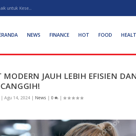
ik untuk Kese...
ERANDA
NEWS
FINANCE
HOT
FOOD
HEAL
 MODERN JAUH LEBIH EFISIEN DA
CANGGIH!
|
Agu 14, 2024
|
News
|
0
|