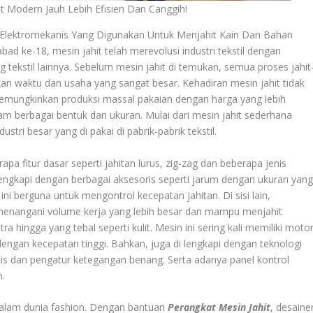
t Modern Jauh Lebih Efisien Dan Canggih!
 Elektromekanis Yang Digunakan Untuk Menjahit Kain Dan Bahan
d ke-18, mesin jahit telah merevolusi industri tekstil dengan
tekstil lainnya. Sebelum mesin jahit di temukan, semua proses jahit
n waktu dan usaha yang sangat besar. Kehadiran mesin jahit tidak
memungkinkan produksi massal pakaian dengan harga yang lebih
am berbagai bentuk dan ukuran. Mulai dari mesin jahit sederhana
ri besar yang di pakai di pabrik-pabrik tekstil.
pa fitur dasar seperti jahitan lurus, zig-zag dan beberapa jenis
i lengkapi dengan berbagai aksesoris seperti jarum dengan ukuran yan
 ini berguna untuk mengontrol kecepatan jahitan. Di sisi lain,
 menangani volume kerja yang lebih besar dan mampu menjahit
utra hingga yang tebal seperti kulit. Mesin ini sering kali memiliki moto
ngan kecepatan tinggi. Bahkan, juga di lengkapi dengan teknologi
s dan pengatur ketegangan benang. Serta adanya panel kontrol
n.
 dalam dunia fashion. Dengan bantuan
Perangkat Mesin Jahit
, desaine