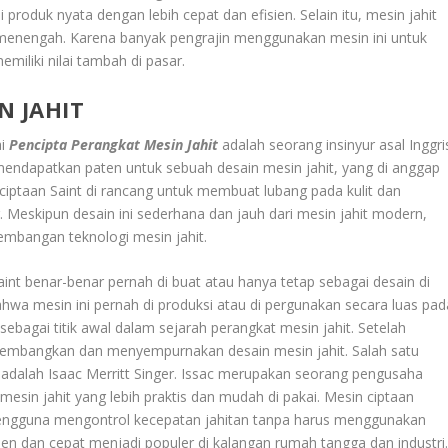
roduk nyata dengan lebih cepat dan efisien. Selain itu, mesin jahit
n menengah. Karena banyak pengrajin menggunakan mesin ini untuk
iliki nilai tambah di pasar.
N JAHIT
ai
Pencipta Perangkat Mesin Jahit
adalah seorang insinyur asal Inggri
endapatkan paten untuk sebuah desain mesin jahit, yang di anggap
t ciptaan Saint di rancang untuk membuat lubang pada kulit dan
Meskipun desain ini sederhana dan jauh dari mesin jahit modern,
embangan teknologi mesin jahit.
nt benar-benar pernah di buat atau hanya tetap sebagai desain di
hwa mesin ini pernah di produksi atau di pergunakan secara luas pad
sebagai titik awal dalam sejarah perangkat mesin jahit. Setelah
embangkan dan menyempurnakan desain mesin jahit. Salah satu
 adalah Isaac Merritt Singer. Issac merupakan seorang pengusaha
in jahit yang lebih praktis dan mudah di pakai. Mesin ciptaan
pengguna mengontrol kecepatan jahitan tanpa harus menggunakan
sien dan cepat menjadi populer di kalangan rumah tangga dan industri