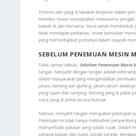
Penemu lain yang di katakan berperan dalam pe
Amerika. Howe menciptakan mekanisme pengait 
bawah di jalin bersama. Guna untuk membentuk j
tidak mendapat perhatian, Howe kemudian memen
yang memantapkan posisinya dalam sejarah mesin
SEBELUM PENEMUAN MESIN M
Pada zaman dahulu,
Sebelum Penemuan Mesin M
tangan. Menjahit dengan tangan adalah keterampi
dalam masyarakat yang mengandalkan pembuatan p
jarum, benang dan gunting. Jarum-jarum awalnya t
yang tajam dan ramping. Benang yang di pakai pada
sutra yang di pintal secara manual.
Namun, menjahit tangan merupakan pekerjaan yan
Pekerjaan ini tidak hanya melibatkan penyambun
memperbaiki pakaian yang sudah rusak. Dalam mas
sebagai bagian dari tugas rumah tangga. Meskipun