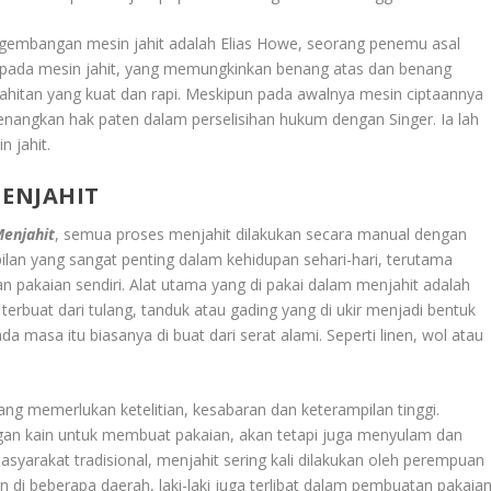
ngembangan mesin jahit adalah Elias Howe, seorang penemu asal
pada mesin jahit, yang memungkinkan benang atas dan benang
ahitan yang kuat dan rapi. Meskipun pada awalnya mesin ciptaannya
angkan hak paten dalam perselisihan hukum dengan Singer. Ia lah
 jahit.
ENJAHIT
enjahit
, semua proses menjahit dilakukan secara manual dengan
lan yang sangat penting dalam kehidupan sehari-hari, terutama
akaian sendiri. Alat utama yang di pakai dalam menjahit adalah
erbuat dari tulang, tanduk atau gading yang di ukir menjadi bentuk
 masa itu biasanya di buat dari serat alami. Seperti linen, wol atau
g memerlukan ketelitian, kesabaran dan keterampilan tinggi.
gan kain untuk membuat pakaian, akan tetapi juga menyulam dan
yarakat tradisional, menjahit sering kali dilakukan oleh perempuan
 di beberapa daerah, laki-laki juga terlibat dalam pembuatan pakaian