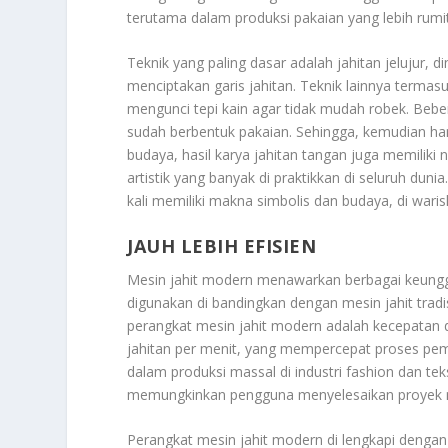
terutama dalam produksi pakaian yang lebih rumit a
Teknik yang paling dasar adalah jahitan jelujur, 
menciptakan garis jahitan. Teknik lainnya termasu
mengunci tepi kain agar tidak mudah robek. Be
sudah berbentuk pakaian. Sehingga, kemudian han
budaya, hasil karya jahitan tangan juga memiliki 
artistik yang banyak di praktikkan di seluruh duni
kali memiliki makna simbolis dan budaya, di waris
JAUH LEBIH EFISIEN
Mesin jahit modern menawarkan berbagai keun
digunakan di bandingkan dengan mesin jahit trad
perangkat mesin jahit modern adalah kecepatan d
jahitan per menit, yang mempercepat proses pembu
dalam produksi massal di industri fashion dan teks
memungkinkan pengguna menyelesaikan proyek me
Perangkat mesin jahit modern di lengkapi denga