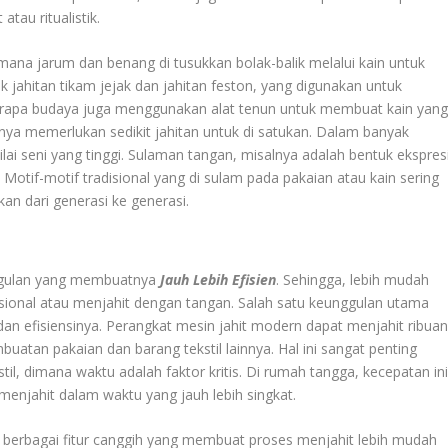
tau ritualistik.
dimana jarum dan benang di tusukkan bolak-balik melalui kain untuk
k jahitan tikam jejak dan jahitan feston, yang digunakan untuk
berapa budaya juga menggunakan alat tenun untuk membuat kain yan
ya memerlukan sedikit jahitan untuk di satukan. Dalam banyak
nilai seni yang tinggi. Sulaman tangan, misalnya adalah bentuk ekspres
a. Motif-motif tradisional yang di sulam pada pakaian atau kain sering
kan dari generasi ke generasi.
ggulan yang membuatnya
Jauh Lebih Efisien
. Sehingga, lebih mudah
isional atau menjahit dengan tangan. Salah satu keunggulan utama
an efisiensinya. Perangkat mesin jahit modern dapat menjahit ribua
atan pakaian dan barang tekstil lainnya. Hal ini sangat penting
til, dimana waktu adalah faktor kritis. Di rumah tangga, kecepatan in
njahit dalam waktu yang jauh lebih singkat.
n berbagai fitur canggih yang membuat proses menjahit lebih mudah