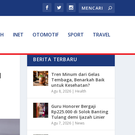
TH
INET
OTOMOTIF
SPORT
TRAVEL
BERITA TERBARU
N
Tren Minum dari Gelas
Tembaga, Benarkah Baik
untuk Kesehatan?
Agu 8, 2026
|
Health
Guru Honorer Bergaji
Rp225.000 di Solok Banting
Tulang demi Ijazah Linier
Agu 7, 2026
|
News