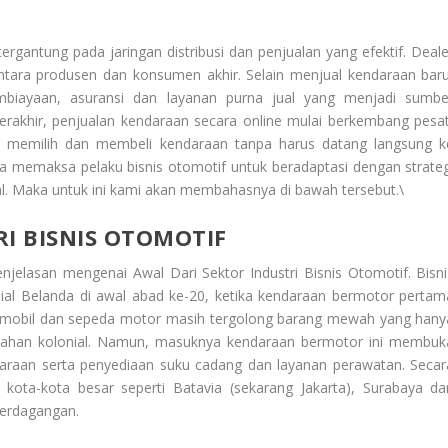
ergantung pada jaringan distribusi dan penjualan yang efektif. Deale
tara produsen dan konsumen akhir. Selain menjual kendaraan baru
biayaan, asuransi dan layanan purna jual yang menjadi sumbe
akhir, penjualan kendaraan secara online mulai berkembang pesat
memilih dan membeli kendaraan tanpa harus datang langsung k
a memaksa pelaku bisnis otomotif untuk beradaptasi dengan strateg
al. Maka untuk ini kami akan membahasnya di bawah tersebut.\
I BISNIS OTOMOTIF
enjelasan mengenai
Awal Dari Sektor Industri Bisnis Otomotif
. Bisn
ial Belanda di awal abad ke-20, ketika kendaraan bermotor pertam
tu, mobil dan sepeda motor masih tergolong barang mewah yang hany
rintahan kolonial. Namun, masuknya kendaraan bermotor ini membuk
daraan serta penyediaan suku cadang dan layanan perawatan. Secar
 kota-kota besar seperti Batavia (sekarang Jakarta), Surabaya da
perdagangan.