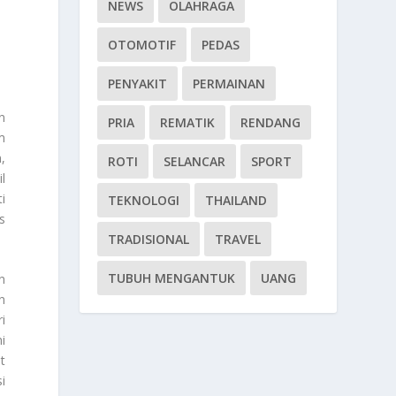
NEWS
OLAHRAGA
OTOMOTIF
PEDAS
PENYAKIT
PERMAINAN
n
PRIA
REMATIK
RENDANG
m
,
ROTI
SELANCAR
SPORT
l
i
TEKNOLOGI
THAILAND
s
TRADISIONAL
TRAVEL
TUBUH MENGANTUK
UANG
n
n
i
ni
t
i