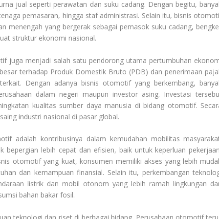
 purna jual seperti perawatan dan suku cadang. Dengan begitu, banya
, tenaga pemasaran, hingga staf administrasi. Selain itu, bisnis otomot
an menengah yang bergerak sebagai pemasok suku cadang, bengkel
at struktur ekonomi nasional.
motif juga menjadi salah satu pendorong utama pertumbuhan ekonom
si besar terhadap Produk Domestik Bruto (PDB) dan penerimaan paja
 terkait. Dengan adanya bisnis otomotif yang berkembang, banya
perusahaan dalam negeri maupun investor asing. Investasi tersebu
ingkatan kualitas sumber daya manusia di bidang otomotif. Secar
aing industri nasional di pasar global.
tomotif adalah kontribusinya dalam kemudahan mobilitas masyarakat
epergian lebih cepat dan efisien, baik untuk keperluan pekerjaan
snis otomotif yang kuat, konsumen memiliki akses yang lebih muda
tuhan dan kemampuan finansial. Selain itu, perkembangan teknolog
ndaraan listrik dan mobil otonom yang lebih ramah lingkungan da
umsi bahan bakar fosil.
an teknologi dan riset di berbagai bidang. Perusahaan otomotif teru