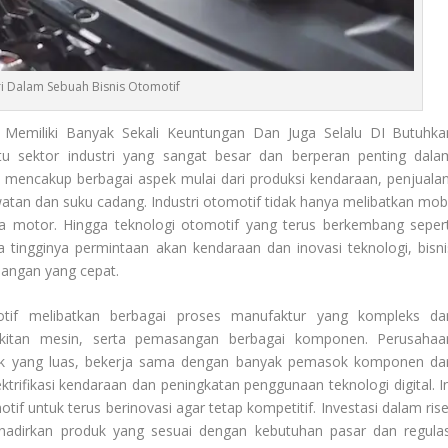
ri Dalam Sebuah Bisnis Otomotif
Memiliki Banyak Sekali Keuntungan Dan Juga Selalu DI Butuhka
tu sektor industri yang sangat besar dan berperan penting dala
i mencakup berbagai aspek mulai dari produksi kendaraan, penjualan
awatan dan suku cadang. Industri otomotif tidak hanya melibatkan mobi
eda motor. Hingga teknologi otomotif yang terus berkembang sepert
 tingginya permintaan akan kendaraan dan inovasi teknologi, bisni
angan yang cepat.
otif melibatkan berbagai proses manufaktur yang kompleks da
rakitan mesin, serta pemasangan berbagai komponen. Perusahaa
sok yang luas, bekerja sama dengan banyak pemasok komponen dar
lektrifikasi kendaraan dan peningkatan penggunaan teknologi digital. I
 untuk terus berinovasi agar tetap kompetitif. Investasi dalam rise
dirkan produk yang sesuai dengan kebutuhan pasar dan regulas