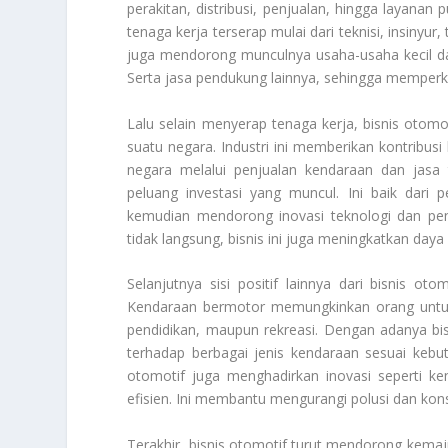
perakitan, distribusi, penjualan, hingga layanan
tenaga kerja terserap mulai dari teknisi, insinyur
juga mendorong munculnya usaha-usaha kecil d
Serta jasa pendukung lainnya, sehingga memperku
Lalu selain menyerap tenaga kerja, bisnis oto
suatu negara. Industri ini memberikan kontribu
negara melalui penjualan kendaraan dan jasa
peluang investasi yang muncul. Ini baik dari 
kemudian mendorong inovasi teknologi dan pen
tidak langsung, bisnis ini juga meningkatkan daya s
Selanjutnya sisi positif lainnya dari bisnis o
Kendaraan bermotor memungkinkan orang untuk b
pendidikan, maupun rekreasi. Dengan adanya bi
terhadap berbagai jenis kendaraan sesuai kebu
otomotif juga menghadirkan inovasi seperti ke
efisien. Ini membantu mengurangi polusi dan kons
Terakhir, bisnis otomotif turut mendorong kemaju