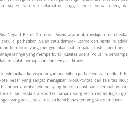
aru seperti sistem keselamatan canggih, mesin hemat energi da
Sisi Negatif Bisnis Otomotif
. Bisnis otomotif, meskipun memberika
 perlu di perhatikan. Salah satu dampak utama dari bisnis ini adala
daraan bermotor yang menggunakan bahan bakar fosil seperti bensi
ahaya lainnya yang memperburuk kualitas udara. Polusi ini berdampa
an masalah pernapasan dan penyakit kronis.
ng menimbulkan ketergantungan berlebihan pada kendaraan pribadi. Ha
kota besar yang sangat merugikan produktivitas dan kualitas hidup
kar serta emisi polutan, yang berkontribusi pada perubahan iklim
 beralih ke moda transportasi umum yang lebih ramah lingkungan
ngan yang ada. Untuk ini telah kami bahas tentang
Sektor Industri
.