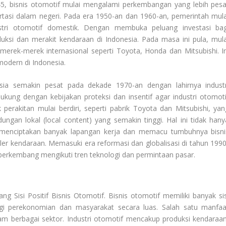
5, bisnis otomotif mulai mengalami perkembangan yang lebih pesa
rtasi dalam negeri. Pada era 1950-an dan 1960-an, pemerintah mula
stri otomotif domestik. Dengan membuka peluang investasi bag
ksi dan merakit kendaraan di Indonesia. Pada masa ini pula, mula
merek-merek internasional seperti Toyota, Honda dan Mitsubishi. In
modern di Indonesia.
ia semakin pesat pada dekade 1970-an dengan lahirnya industr
kung dengan kebijakan proteksi dan insentif agar industri otomoti
perakitan mulai berdiri, seperti pabrik Toyota dan Mitsubishi, yan
an lokal (local content) yang semakin tinggi. Hal ini tidak hany
menciptakan banyak lapangan kerja dan memacu tumbuhnya bisni
er kendaraan. Memasuki era reformasi dan globalisasi di tahun 1990
us berkembang mengikuti tren teknologi dan permintaan pasar.
F
tang
Sisi Positif Bisnis Otomotif
. Bisnis otomotif memiliki banyak sis
agi perekonomian dan masyarakat secara luas. Salah satu manfaa
am berbagai sektor. Industri otomotif mencakup produksi kendaraan