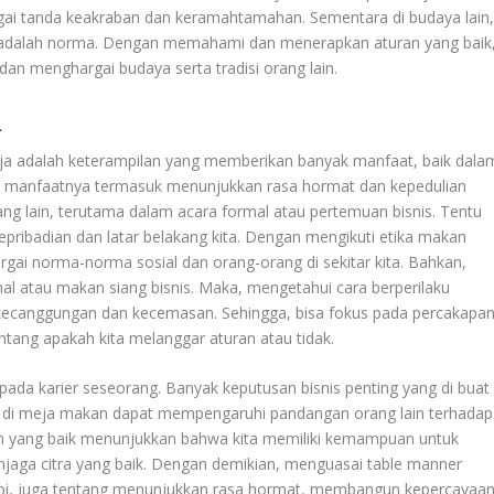
ai tanda keakraban dan keramahtamahan. Sementara di budaya lain
adalah norma. Dengan memahami dan menerapkan aturan yang baik
n menghargai budaya serta tradisi orang lain.
R
ja adalah keterampilan yang memberikan banyak manfaat, baik dala
tu manfaatnya termasuk menunjukkan rasa hormat dan kepedulian
ang lain, terutama dalam acara formal atau pertemuan bisnis. Tentu
epribadian dan latar belakang kita. Dengan mengikuti etika makan
gai norma-norma sosial dan orang-orang di sekitar kita. Bahkan,
al atau makan siang bisnis. Maka, mengetahui cara berperilaku
kecanggungan dan kecemasan. Sehingga, bisa fokus pada percakapa
entang apakah kita melanggar aturan atau tidak.
ada karier seseorang. Banyak keputusan bisnis penting yang di buat
aku di meja makan dapat mempengaruhi pandangan orang lain terhadap
an yang baik menunjukkan bahwa kita memiliki kemampuan untuk
njaga citra yang baik. Dengan demikian, menguasai table manner
tapi, juga tentang menunjukkan rasa hormat, membangun kepercayaa