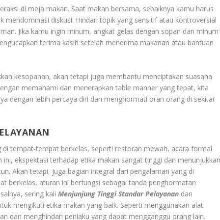
nteraksi di meja makan. Saat makan bersama, sebaiknya kamu harus
mendominasi diskusi. Hindari topik yang sensitif atau kontroversial
aman. Jika kamu ingin minum, angkat gelas dengan sopan dan minum
 mengucapkan terima kasih setelah menerima makanan atau bantuan
ukkan kesopanan, akan tetapi juga membantu menciptakan suasana
engan memahami dan menerapkan table manner yang tepat, kita
nya dengan lebih percaya diri dan menghormati oran orang di sekitar
PELAYANAN
 di tempat-tempat berkelas, seperti restoran mewah, acara formal
an ini, ekspektasi terhadap etika makan sangat tinggi dan menunjukka
un. Akan tetapi, juga bagian integral dari pengalaman yang di
t berkelas, aturan ini berfungsi sebagai tanda penghormatan
alnya, sering kali
Menjunjung Tinggi Standar Pelayanan
dan
ntuk mengikuti etika makan yang baik. Seperti menggunakan alat
n dan menghindari perilaku yang dapat mengganggu orang lain.