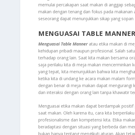
memulai percakapan saat makan di anggap sebag
makan dengan tenang dan fokus pada makanan 
seseorang dapat menunjukkan sikap yang sopan da
MENGUASAI TABLE MANNE
Menguasai Table Manner
atau etika makan di me
kehidupan pribadi maupun profesional. Salah sa
terhadap orang lain. Saat kita makan bersama or
saja perilaku kita di meja makan mencerminkan k
yang tepat, kita menunjukkan bahwa kita menghar
ketika kita di undang ke acara makan malam form
dengan benar di meja makan dapat mengurangi 
dan interaksi dengan orang lain tanpa khawatir t
Menguasai etika makan dapat berdampak positif p
saat makan. Oleh karena itu, cara kita berperil
profesionalisme dan kompetensi kita. Etika mak
beradaptasi dengan situasi yang berbeda dan me
bukan hanya tentang mengikuti aturan. Akan te