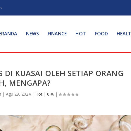
ss
ERANDA
NEWS
FINANCE
HOT
FOOD
HEAL
 DI KUASAI OLEH SETIAP ORANG
H, MENGAPA?
n
|
Agu 29, 2024
|
Hot
|
0
|