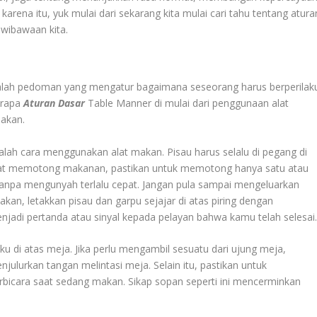
arena itu, yuk mulai dari sekarang kita mulai cari tahu tentang atura
wibawaan kita.
alah pedoman yang mengatur bagaimana seseorang harus berperilak
erapa
Aturan Dasar
Table Manner di mulai dari penggunaan alat
makan.
alah cara menggunakan alat makan. Pisau harus selalu di pegang di
 Saat memotong makanan, pastikan untuk memotong hanya satu atau
anpa mengunyah terlalu cepat. Jangan pula sampai mengeluarkan
kan, letakkan pisau dan garpu sejajar di atas piring dengan
jadi pertanda atau sinyal kepada pelayan bahwa kamu telah selesai
u di atas meja. Jika perlu mengambil sesuatu dari ujung meja,
ulurkan tangan melintasi meja. Selain itu, pastikan untuk
rbicara saat sedang makan. Sikap sopan seperti ini mencerminkan