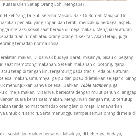
i Kuasai Oleh Setiap Orang Loh, Mengapa?
 Etiket Yang Di Ikuti Selama Makan, Baik Di Rumah Maupun Di
stikan perilaku yang sopan dan tertib, mencakup berbagai aspek.
gga interaksi sosial saat berada di meja makan. Menguasai aturan
epada tuan rumah atau orang-orang di sekitar. Akan tetapi, juga
rang terhadap norma sosial.
eralatan makan. Di banyak budaya Barat, misalnya, pisau di pegang
iri saat memotong makanan. Setelah makanan di potong, garpu
au tetap di tangan kiri, tergantung pada tradisi. Ada pula aturan
esai makan. Umumnya, garpu dan pisau di letakkan sejajar di pirin
uk menunjukkan bahwa selesai. Bahkan,
Table Manner
juga
ku di meja makan. Misalnya, berbicara dengan mulut penuh di angga
luarkan suara keras saat makan. Mengunyah dengan mulut tertutup
akan tanda hormat terhadap orang lain di meja. Menawarkan
 untuk diri sendiri. Serta menunggu sampai semua orang di meja di
ks sosial dari makan bersama. Misalnya, di beberapa budaya,