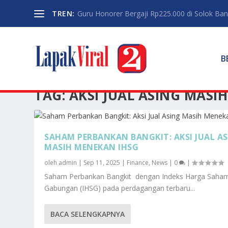
TREN:
Guru Honorer Bergaji Rp225.000 di Solok Banti
B
TAG:
AKSI JUAL ASING MASI
SAHAM PERBANKAN BANGKIT: AKSI JUAL A
MASIH MENEKAN IHSG
oleh
admin
|
Sep 11, 2025
|
Finance
,
News
|
0
|
Saham Perbankan Bangkit dengan Indeks Harga Saha
Gabungan (IHSG) pada perdagangan terbaru...
BACA SELENGKAPNYA