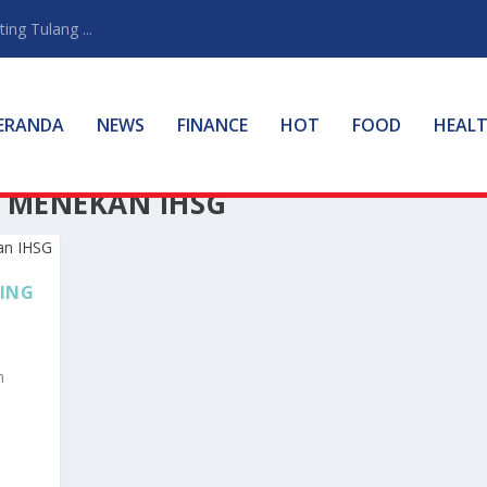
ng Tulang ...
ERANDA
NEWS
FINANCE
HOT
FOOD
HEAL
H MENEKAN IHSG
SING
m