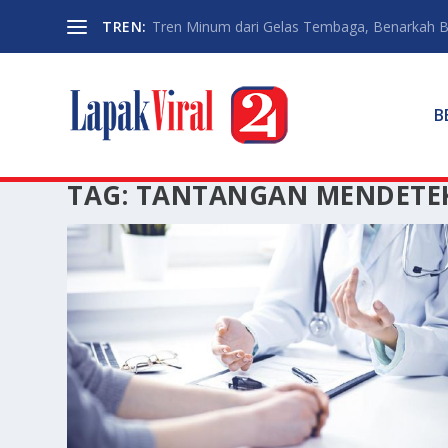
TREN:
Tren Minum dari Gelas Tembaga, Benarkah Ba
B
TAG:
TANTANGAN MENDETEK