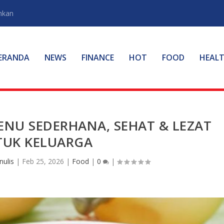
hkan
ERANDA
NEWS
FINANCE
HOT
FOOD
HEAL
ENU SEDERHANA, SEHAT & LEZAT
UK KELUARGA
nulis
|
Feb 25, 2026
|
Food
|
0
|