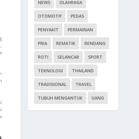
NEWS
OLAHRAGA
OTOMOTIF
PEDAS
PENYAKIT
PERMAINAN
g
PRIA
REMATIK
RENDANG
,
a
ROTI
SELANCAR
SPORT
TEKNOLOGI
THAILAND
n
m
TRADISIONAL
TRAVEL
TUBUH MENGANTUK
UANG
i
i
i
N