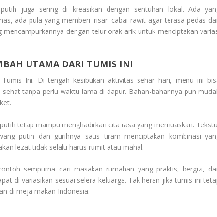
 putih juga sering di kreasikan dengan sentuhan lokal. Ada yan
as, ada pula yang memberi irisan cabai rawit agar terasa pedas da
g mencampurkannya dengan telur orak-arik untuk menciptakan varias
MBAH UTAMA DARI TUMIS INI
umis Ini. Di tengah kesibukan aktivitas sehari-hari, menu ini bis
n sehat tanpa perlu waktu lama di dapur. Bahan-bahannya pun muda
ket.
i putih tetap mampu menghadirkan cita rasa yang memuaskan. Tekstu
ang putih dan gurihnya saus tiram menciptakan kombinasi yan
n lezat tidak selalu harus rumit atau mahal.
ontoh sempurna dari masakan rumahan yang praktis, bergizi, da
apat di variasikan sesuai selera keluarga. Tak heran jika tumis ini tet
van di meja makan Indonesia.