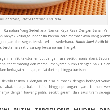
enu Sederhana, Sehat & Lezat untuk Keluarga
gan Rumahan Yang Sederhana Namun Kaya Rasa Dengan Bahan Yan
an banyak keluarga Indonesia karena cara memasaknya yang praktis
g ringan dan segar. Meski terlihat sederhana,
Tumis Sawi Putih
bis
 terutama saat di santap bersama nasi hangat.
age, memiliki tekstur lembut dengan rasa sedikit manis alami. Sayura
 karena cepat matang dan mampu menyerap bumbu dengan baik. Dala
dalam berbagai hidangan, mulai dari sup hingga tumisan.
fleksibilitasnya. Hidangan ini bisa di masak dengan berbagai varias
, cabai, udang, bakso, tahu, hingga potongan ayam. Namun, vers
 hanya dengan bawang putih, sedikit garam, dan saus tiram sebaga
AWI PUTIH TERGOLONG MUDAH DA