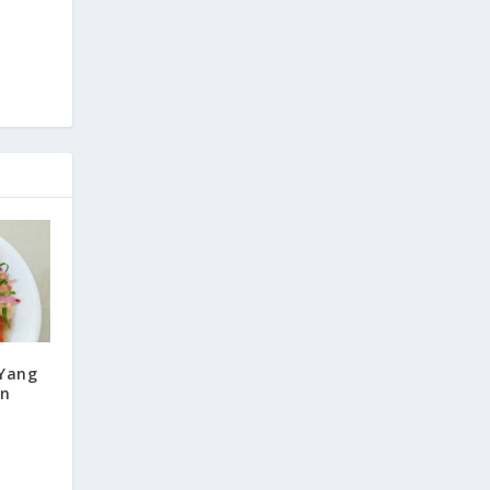
 Yang
an