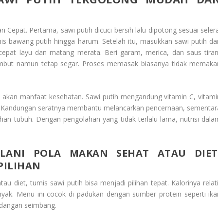
epat. Pertama, sawi putih dicuci bersih lalu dipotong sesuai selera
is bawang putih hingga harum. Setelah itu, masukkan sawi putih da
 cepat layu dan matang merata. Beri garam, merica, dan saus tira
lembut namun tetap segar. Proses memasak biasanya tidak memaka
ya akan manfaat kesehatan. Sawi putih mengandung vitamin C, vitami
buh. Kandungan seratnya membantu melancarkan pencernaan, sementar
an tubuh. Dengan pengolahan yang tidak terlalu lama, nutrisi dala
LANI POLA MAKAN SEHAT ATAU DIET
PILIHAN
 diet, tumis sawi putih bisa menjadi pilihan tepat. Kalorinya relati
inyak. Menu ini cocok di padukan dengan sumber protein seperti ika
idangan seimbang.