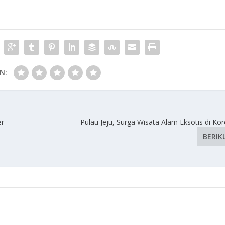
N:
er
Pulau Jeju, Surga Wisata Alam Eksotis di Ko
BERIK