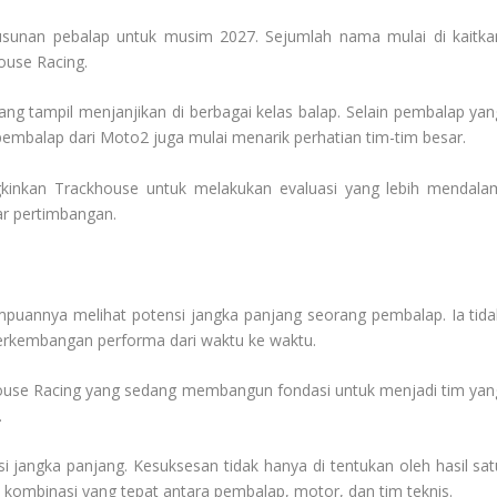
sunan pebalap untuk musim 2027. Sejumlah nama mulai di kaitka
ouse Racing.
ng tampil menjanjikan di berbagai kelas balap. Selain pembalap yan
embalap dari Moto2 juga mulai menarik perhatian tim-tim besar.
gkinkan Trackhouse untuk melakukan evaluasi yang lebih mendala
ar pertimbangan.
mpuannya melihat potensi jangka panjang seorang pembalap. Ia tida
a perkembangan performa dari waktu ke waktu.
house Racing yang sedang membangun fondasi untuk menjadi tim yan
.
 jangka panjang. Kesuksesan tidak hanya di tentukan oleh hasil sat
mbinasi yang tepat antara pembalap, motor, dan tim teknis.