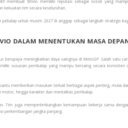
tif membuat Brivio memiliki reputasi sebagai sosok yang mamp
 kekuatan tim secara keseluruhan.
si pebalap untuk musim 2027 di anggap sebagai langkah strategis bag
RIVIO DALAM MENENTUKAN MASA DEPA
terus berupaya meningkatkan daya saingnya di MotoGP. Salah satu car
miliki susunan pembalap yang mampu bersaing secara konsisten d
bantu memberikan masukan terkait berbagai aspek penting, mulai dar
motor, hingga karakter dan mentalitas pembalap.
tan. Tim juga mempertimbangkan kemampuan bekerja sama denga
ensi perkembangan jangka panjang.