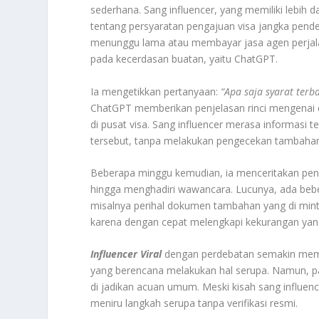
sederhana. Sang influencer, yang memiliki lebih d
tentang persyaratan pengajuan visa jangka pendek
menunggu lama atau membayar jasa agen perjala
pada kecerdasan buatan, yaitu ChatGPT.
Ia mengetikkan pertanyaan:
“Apa saja syarat ter
ChatGPT memberikan penjelasan rinci mengenai 
di pusat visa. Sang influencer merasa informasi te
tersebut, tanpa melakukan pengecekan tambahan 
Beberapa minggu kemudian, ia menceritakan peng
hingga menghadiri wawancara. Lucunya, ada bebera
misalnya perihal dokumen tambahan yang di minta
karena dengan cepat melengkapi kekurangan yan
Influencer Viral
dengan perdebatan semakin meman
yang berencana melakukan hal serupa. Namun, pa
di jadikan acuan umum. Meski kisah sang influence
meniru langkah serupa tanpa verifikasi resmi.