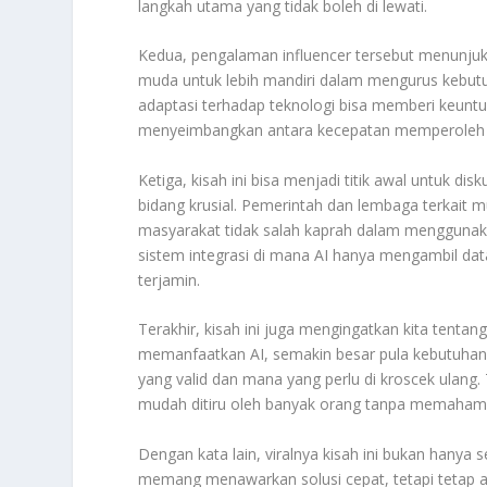
langkah utama yang tidak boleh di lewati.
Kedua, pengalaman influencer tersebut menunjuk
muda untuk lebih mandiri dalam mengurus kebutuha
adaptasi terhadap teknologi bisa memberi keuntu
menyeimbangkan antara kecepatan memperoleh i
Ketiga, kisah ini bisa menjadi titik awal untuk d
bidang krusial. Pemerintah dan lembaga terkai
masyarakat tidak salah kaprah dalam menggunakan 
sistem integrasi di mana AI hanya mengambil data
terjamin.
Terakhir, kisah ini juga mengingatkan kita tentang
memanfaatkan AI, semakin besar pula kebutuha
yang valid dan mana yang perlu di kroscek ulang. 
mudah ditiru oleh banyak orang tanpa memahami r
Dengan kata lain, viralnya kisah ini bukan hanya 
memang menawarkan solusi cepat, tetapi tetap ad