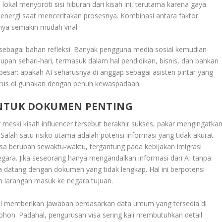
ia lokal menyoroti sisi hiburan dari kisah ini, terutama karena gaya
energi saat menceritakan prosesnya. Kombinasi antara faktor
nya semakin mudah viral.
i sebagai bahan refleksi. Banyak pengguna media sosial kemudian
dupan sehari-hari, termasuk dalam hal pendidikan, bisnis, dan bahkan
besar: apakah AI seharusnya di anggap sebagai asisten pintar yang
harus di gunakan dengan penuh kewaspadaan.
UNTUK DOKUMEN PENTING
g
meski kisah influencer tersebut berakhir sukses, pakar mengingatka
. Salah satu risiko utama adalah potensi informasi yang tidak akurat
isa berubah sewaktu-waktu, tergantung pada kebijakan imigrasi
egara. Jika seseorang hanya mengandalkan informasi dari AI tanpa
a datang dengan dokumen yang tidak lengkap. Hal ini berpotensi
n larangan masuk ke negara tujuan.
si. AI memberikan jawaban berdasarkan data umum yang tersedia di
ohon. Padahal, pengurusan visa sering kali membutuhkan detail