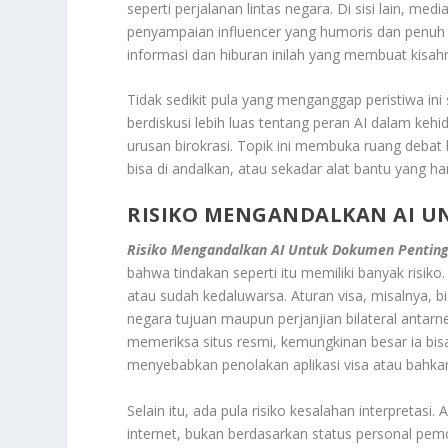
seperti perjalanan lintas negara. Di sisi lain, med
penyampaian influencer yang humoris dan penuh 
informasi dan hiburan inilah yang membuat kisah
Tidak sedikit pula yang menganggap peristiwa in
berdiskusi lebih luas tentang peran AI dalam kehi
urusan birokrasi. Topik ini membuka ruang debat 
bisa di andalkan, atau sekadar alat bantu yang 
RISIKO MENGANDALKAN AI 
Risiko Mengandalkan AI Untuk Dokumen Pentin
bahwa tindakan seperti itu memiliki banyak risiko
atau sudah kedaluwarsa. Aturan visa, misalnya, b
negara tujuan maupun perjanjian bilateral antarn
memeriksa situs resmi, kemungkinan besar ia bis
menyebabkan penolakan aplikasi visa atau bahka
Selain itu, ada pula risiko kesalahan interpreta
internet, bukan berdasarkan status personal pem