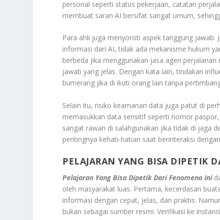
personal seperti status pekerjaan, catatan perjal
membuat saran AI bersifat sangat umum, sehingga
Para ahli juga menyoroti aspek tanggung jawab. 
informasi dari AI, tidak ada mekanisme hukum y
berbeda jika menggunakan jasa agen perjalanan r
jawab yang jelas. Dengan kata lain, tindakan in
bumerang jika di ikuti orang lain tanpa pertimba
Selain itu, risiko keamanan data juga patut di p
memasukkan data sensitif seperti nomor paspor, 
sangat rawan di salahgunakan jika tidak di jaga 
pentingnya kehati-hatian saat berinteraksi deng
PELAJARAN YANG BISA DIPETIK D
Pelajaran Yang Bisa Dipetik Dari Fenomena Ini
d
oleh masyarakat luas. Pertama, kecerdasan buat
informasi dengan cepat, jelas, dan praktis. Namun
bukan sebagai sumber resmi. Verifikasi ke instans