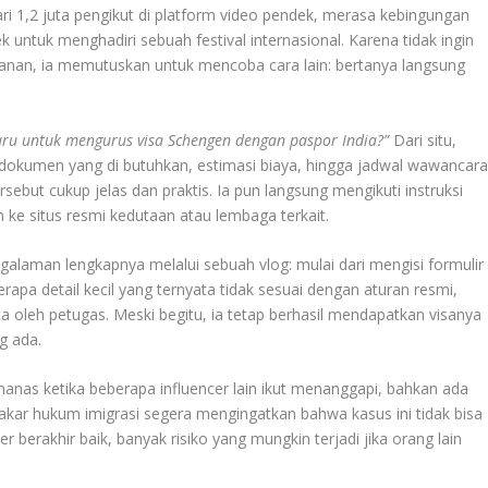
ari 1,2 juta pengikut di platform video pendek, merasa kebingungan
 untuk menghadiri sebuah festival internasional. Karena tidak ingin
nan, ia memutuskan untuk mencoba cara lain: bertanya langsung
baru untuk mengurus visa Schengen dengan paspor India?”
Dari situ,
dokumen yang di butuhkan, estimasi biaya, hingga jadwal wawancar
rsebut cukup jelas dan praktis. Ia pun langsung mengikuti instruksi
ke situs resmi kedutaan atau lembaga terkait.
alaman lengkapnya melalui sebuah vlog: mulai dari mengisi formulir
pa detail kecil yang ternyata tidak sesuai dengan aturan resmi,
 oleh petugas. Meski begitu, ia tetap berhasil mendapatkan visanya
g ada.
as ketika beberapa influencer lain ikut menanggapi, bahkan ada
kar hukum imigrasi segera mengingatkan bahwa kasus ini tidak bisa
r berakhir baik, banyak risiko yang mungkin terjadi jika orang lain