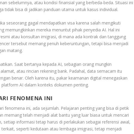
anan sebelumnya, atau kondisi finansial yang berbeda-beda. Situasi ini
 tidak bisa di jadikan panduan utama untuk kasus individual.
Jika seseorang gagal mendapatkan visa karena salah mengikuti
ang memungkinkan mereka menuntut pihak penyedia AI. Hal ini
esmi atau konsultan imigrasi, di mana ada kontrak dan tanggung
fluencer tersebut memang penuh keberuntungan, tetapi bisa menjadi
ngan matang.
erhatikan. Saat bertanya kepada AI, sebagian orang mungkin
alamat, atau rincian rekening bank. Padahal, data semacam itu
dengan benar. Oleh karena itu, pakar keamanan digital menegaskan
an platform AI dalam konteks dokumen penting.
ARI FENOMENA INI
ari fenomena ini, ada sejumlah. Pelajaran penting yang bisa di petik
an memang telah menjadi alat bantu yang luar biasa untuk mencari
, setiap informasi tetap harus di perlakukan sebagai referensi awal,
i terkait, seperti kedutaan atau lembaga imigrasi, tetap menjadi