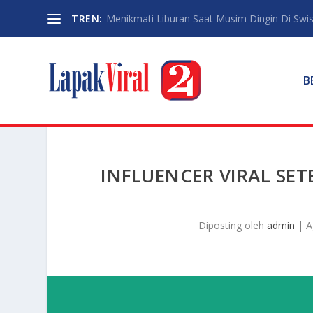
TREN:
Menikmati Liburan Saat Musim Dingin Di Swi
B
INFLUENCER VIRAL SET
Diposting oleh
admin
|
A