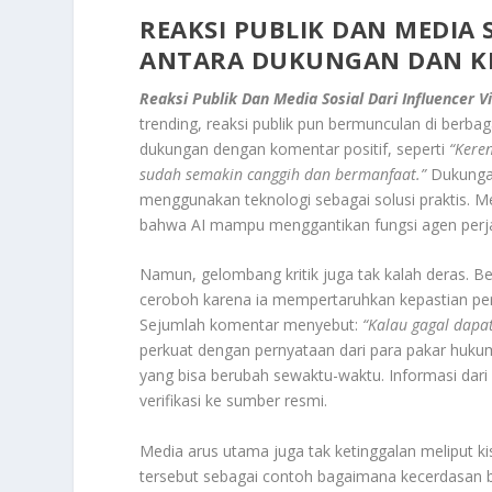
REAKSI PUBLIK DAN MEDIA 
ANTARA DUKUNGAN DAN K
Reaksi Publik Dan Media Sosial Dari Influencer V
trending, reaksi publik pun bermunculan di berba
dukungan dengan komentar positif, seperti
“Keren
sudah semakin canggih dan bermanfaat.”
Dukungan
menggunakan teknologi sebagai solusi praktis. 
bahwa AI mampu menggantikan fungsi agen perjala
Namun, gelombang kritik juga tak kalah deras. B
ceroboh karena ia mempertaruhkan kepastian pe
Sejumlah komentar menyebut:
“Kalau gagal dapa
perkuat dengan pernyataan dari para pakar huku
yang bisa berubah sewaktu-waktu. Informasi dari
verifikasi ke sumber resmi.
Media arus utama juga tak ketinggalan meliput ki
tersebut sebagai contoh bagaimana kecerdasan b