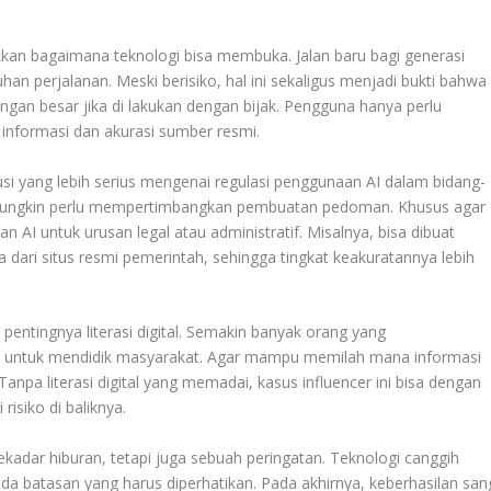
kan bagaimana teknologi bisa membuka. Jalan baru bagi generasi
n perjalanan. Meski berisiko, hal ini sekaligus menjadi bukti bahwa
ngan besar jika di lakukan dengan bijak. Pengguna hanya perlu
nformasi dan akurasi sumber resmi.
iskusi yang lebih serius mengenai regulasi penggunaan AI dalam bidang-
t mungkin perlu mempertimbangkan pembuatan pedoman. Khusus agar
AI untuk urusan legal atau administratif. Misalnya, bisa dibuat
 dari situs resmi pemerintah, sehingga tingkat keakuratannya lebih
 pentingnya literasi digital. Semakin banyak orang yang
n untuk mendidik masyarakat. Agar mampu memilah mana informasi
Tanpa literasi digital yang memadai, kasus influencer ini bisa dengan
isiko di baliknya.
sekadar hiburan, tetapi juga sebuah peringatan. Teknologi canggih
a batasan yang harus diperhatikan. Pada akhirnya, keberhasilan san