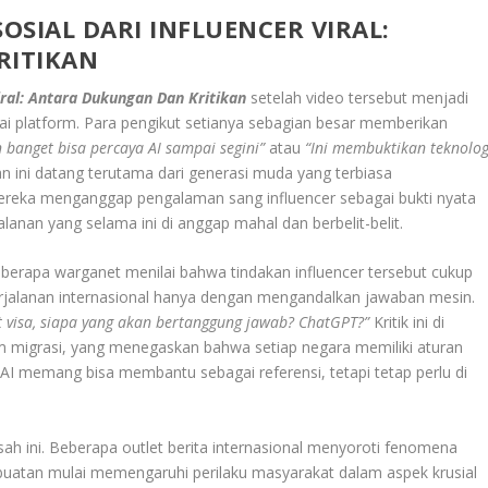
SOSIAL DARI
INFLUENCER VIRAL
:
RITIKAN
iral: Antara Dukungan Dan Kritikan
setelah video tersebut menjadi
gai platform. Para pengikut setianya sebagian besar memberikan
 banget bisa percaya AI sampai segini”
atau
“Ini membuktikan teknolog
 ini datang terutama dari generasi muda yang terbiasa
Mereka menganggap pengalaman sang influencer sebagai bukti nyata
nan yang selama ini di anggap mahal dan berbelit-belit.
eberapa warganet menilai bahwa tindakan influencer tersebut cukup
rjalanan internasional hanya dengan mengandalkan jawaban mesin.
t visa, siapa yang akan bertanggung jawab? ChatGPT?”
Kritik ini di
m migrasi, yang menegaskan bahwa setiap negara memiliki aturan
 AI memang bisa membantu sebagai referensi, tetapi tetap perlu di
sah ini. Beberapa outlet berita internasional menyoroti fenomena
uatan mulai memengaruhi perilaku masyarakat dalam aspek krusial