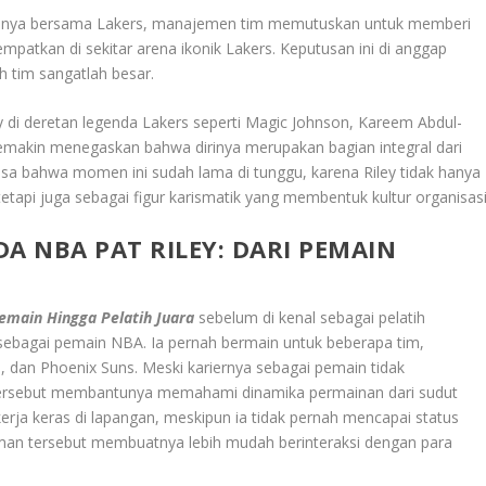
aannya bersama Lakers, manajemen tim memutuskan untuk memberi
patkan di sekitar arena ikonik Lakers. Keputusan ini di anggap
h tim sangatlah besar.
 di deretan legenda Lakers seperti Magic Johnson, Kareem Abdul-
semakin menegaskan bahwa dirinya merupakan bagian integral dari
a bahwa momen ini sudah lama di tunggu, karena Riley tidak hanya
tetapi juga sebagai figur karismatik yang membentuk kultur organisasi
A NBA PAT RILEY: DARI PEMAIN
Pemain Hingga Pelatih Juara
sebelum di kenal sebagai pelatih
er sebagai pemain NBA. Ia pernah bermain untuk beberapa tim,
 dan Phoenix Suns. Meski kariernya sebagai pemain tidak
 tersebut membantunya memahami dinamika permainan dari sudut
erja keras di lapangan, meskipun ia tidak pernah mencapai status
man tersebut membuatnya lebih mudah berinteraksi dengan para