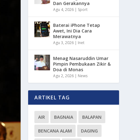
Dan Gerakannya
Agu 4, 2026
|
Sport
Baterai iPhone Tetap
Awet, Ini Dia Cara
Merawatnya
Agu 3, 2026
|
Inet
Menag Nasaruddin Umar
Pimpin Pembukaan Zikir &
Doa di Monas
Agu 2, 2026
|
News
ARTIKEL TAG
AIR
BAGNAIA
BALAPAN
BENCANA ALAM
DAGING