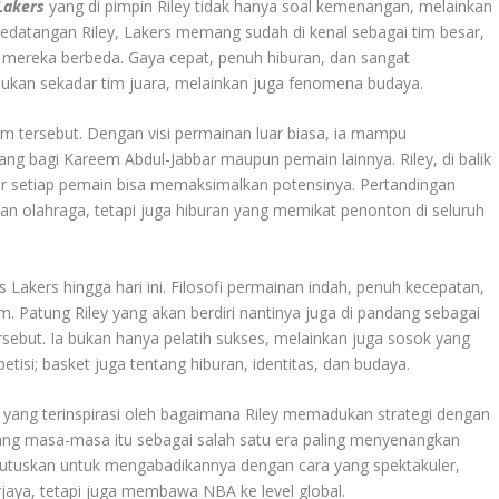
Lakers
yang di pimpin Riley tidak hanya soal kemenangan, melainkan
kedatangan Riley, Lakers memang sudah di kenal sebagai tim besar,
mereka berbeda. Gaya cepat, penuh hiburan, dan sangat
ukan sekadar tim juara, melainkan juga fenomena budaya.
 tersebut. Dengan visi permainan luar biasa, ia mampu
g bagi Kareem Abdul-Jabbar maupun pemain lainnya. Riley, di balik
gar setiap pemain bisa memaksimalkan potensinya. Pertandingan
an olahraga, tetapi juga hiburan yang memikat penonton di seluruh
 Lakers hingga hari ini. Filosofi permainan indah, penuh kecepatan,
. Patung Riley yang akan berdiri nantinya juga di pandang sebagai
ebut. Ia bukan hanya pelatih sukses, melainkan juga sosok yang
isi; basket juga tentang hiburan, identitas, dan budaya.
 yang terinspirasi oleh bagaimana Riley memadukan strategi dengan
 masa-masa itu sebagai salah satu era paling menyenangkan
mutuskan untuk mengabadikannya dengan cara yang spektakuler,
jaya, tetapi juga membawa NBA ke level global.