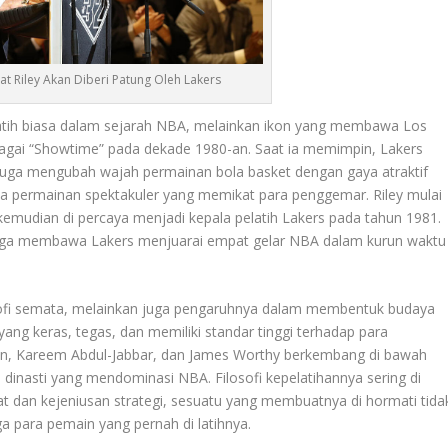
t Riley Akan Diberi Patung Oleh Lakers
atih biasa dalam sejarah NBA, melainkan ikon yang membawa Los
ebagai “Showtime” pada dekade 1980-an. Saat ia memimpin, Lakers
juga mengubah wajah permainan bola basket dengan gaya atraktif
ta permainan spektakuler yang memikat para penggemar. Riley mulai
 kemudian di percaya menjadi kepala pelatih Lakers pada tahun 1981.
hingga membawa Lakers menjuarai empat gelar NBA dalam kurun waktu
si trofi semata, melainkan juga pengaruhnya dalam membentuk budaya
yang keras, tegas, dan memiliki standar tinggi terhadap para
son, Kareem Abdul-Jabbar, dan James Worthy berkembang di bawah
inasti yang mendominasi NBA. Filosofi kepelatihannya sering di
at dan kejeniusan strategi, sesuatu yang membuatnya di hormati tida
ga para pemain yang pernah di latihnya.