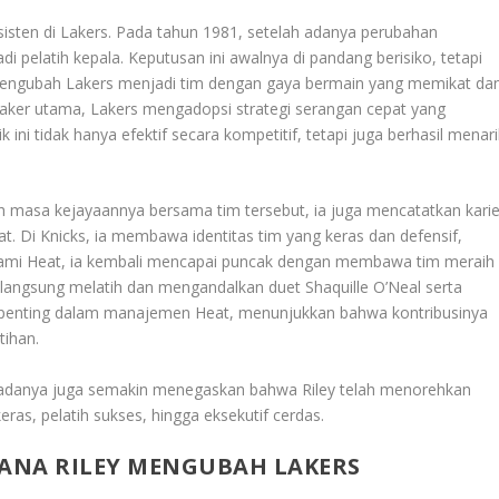
 asisten di Lakers. Pada tahun 1981, setelah adanya perubahan
i pelatih kepala. Keputusan ini awalnya di pandang berisiko, tetapi
il mengubah Lakers menjadi tim dengan gaya bermain yang memikat da
ker utama, Lakers mengadopsi strategi serangan cepat yang
ini tidak hanya efektif secara kompetitif, tetapi juga berhasil menari
elah masa kejayaannya bersama tim tersebut, ia juga mencatatkan karie
. Di Knicks, ia membawa identitas tim yang keras dan defensif,
Miami Heat, ia kembali mencapai puncak dengan membawa tim meraih
 langsung melatih dan mengandalkan duet Shaquille O’Neal serta
n penting dalam manajemen Heat, menunjukkan bahwa kontribusinya
tihan.
adanya juga semakin menegaskan bahwa Riley telah menorehkan
ras, pelatih sukses, hingga eksekutif cerdas.
ANA RILEY MENGUBAH LAKERS