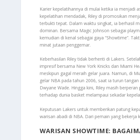
Karier kepelatihannya di mulai ketika ia menjadi
kepelatihan mendadak, Riley di promosikan menjad
terbukti tepat. Dalam waktu singkat, ia berhas
dominan. Bersama Magic Johnson sebagai playma
kemudian di kenal sebagai gaya “Showtime”. Taktik 
minat jutaan penggemar.
Keberhasilan Riley tidak berhenti di Lakers. Set
impresif bersama New York Knicks dan Miami Heat
meskipun gagal meraih gelar juara. Namun, di 
gelar NBA pada tahun 2006, saat ia turun tangan
Dwyane Wade. Hingga kini, Riley masih berpera
terhadap dunia basket melampaui sekadar kepela
Keputusan Lakers untuk memberikan patung kep
warisan abadi di NBA. Dari pemain yang bekerja ke
WARISAN SHOWTIME: BAGAIM