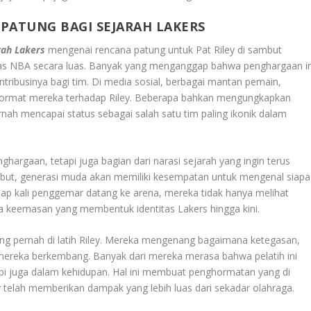
PATUNG BAGI SEJARAH LAKERS
ah Lakers
mengenai rencana patung untuk Pat Riley di sambut
s NBA secara luas. Banyak yang menganggap bahwa penghargaan in
tribusinya bagi tim. Di media sosial, berbagai mantan pemain,
hormat mereka terhadap Riley. Beberapa bahkan mengungkapkan
nah mencapai status sebagai salah satu tim paling ikonik dalam
hargaan, tetapi juga bagian dari narasi sejarah yang ingin terus
ebut, generasi muda akan memiliki kesempatan untuk mengenal siapa
tiap kali penggemar datang ke arena, mereka tidak hanya melihat
era keemasan yang membentuk identitas Lakers hingga kini.
ang pernah di latih Riley. Mereka mengenang bagaimana ketegasan,
u mereka berkembang. Banyak dari mereka merasa bahwa pelatih ini
i juga dalam kehidupan. Hal ini membuat penghormatan yang di
y telah memberikan dampak yang lebih luas dari sekadar olahraga.