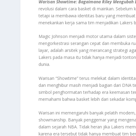
Warisan Showtime: Bagaimana Riley Mengubah 
revolusi dalam cara basket di mainkan. Sebelum 
tetapi ia membawa identitas baru yang membuat 
menekankan kerja sama tim menjadikan Lakers b
Magic Johnson menjadi motor utama dalam sistem
mengorkestrasi serangan cepat dan membuka ruan
layar, adalah arsitek yang merancang strategi a
Lakers pada masa itu tidak hanya menjadi tonton
dunia.
Warisan “Showtime” terus melekat dalam identitas
dan menghibur masih menjadi bagian dari DNA tim
simbol penghormatan terhadap era keemasan ters
memahami bahwa basket lebih dari sekadar kompet
Warisan ini memengaruhi banyak pelatih modern,
showmanship. Banyak penggemar yang mengenang
dalam sejarah NBA. Tidak heran jika Lakers me
karena era tersebut tidak hanya membuat tim ber