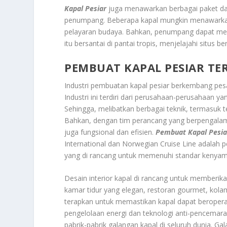
Kapal Pesiar
juga menawarkan berbagai paket da
penumpang. Beberapa kapal mungkin menawarkan 
pelayaran budaya. Bahkan, penumpang dapat mem
itu bersantai di pantai tropis, menjelajahi situs
PEMBUAT KAPAL PESIAR T
Industri pembuatan kapal pesiar berkembang pesa
Industri ini terdiri dari perusahaan-perusahaan
Sehingga, melibatkan berbagai teknik, termasuk te
Bahkan, dengan tim perancang yang berpengalama
juga fungsional dan efisien.
Pembuat Kapal Pesi
International dan Norwegian Cruise Line adalah 
yang di rancang untuk memenuhi standar kenyam
Desain interior kapal di rancang untuk membe
kamar tidur yang elegan, restoran gourmet, kolam 
terapkan untuk memastikan kapal dapat beropera
pengelolaan energi dan teknologi anti-pencemara
pabrik-pabrik galangan kapal di seluruh dunia. Gal