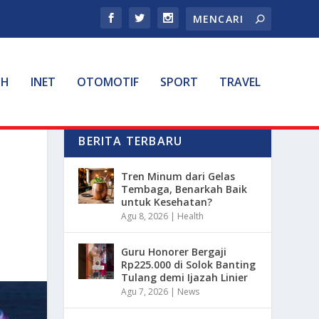
TH
INET
OTOMOTIF
SPORT
TRAVEL
BERITA TERBARU
N
Tren Minum dari Gelas
Tembaga, Benarkah Baik
untuk Kesehatan?
Agu 8, 2026
|
Health
Guru Honorer Bergaji
Rp225.000 di Solok Banting
Tulang demi Ijazah Linier
Agu 7, 2026
|
News