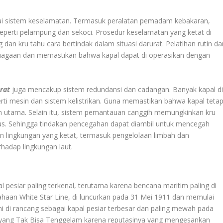
agai sistem keselamatan. Termasuk peralatan pemadam kebakaran,
seperti pelampung dan sekoci. Prosedur keselamatan yang ketat di
 kru tahu cara bertindak dalam situasi darurat. Pelatihan rutin da
psiagaan dan memastikan bahwa kapal dapat di operasikan dengan
rat
juga mencakup sistem redundansi dan cadangan. Banyak kapal d
rti mesin dan sistem kelistrikan. Guna memastikan bahwa kapal teta
tem utama. Selain itu, sistem pemantauan canggih memungkinkan kru
us. Sehingga tindakan pencegahan dapat diambil untuk mencegah
an lingkungan yang ketat, termasuk pengelolaan limbah dan
hadap lingkungan laut.
l pesiar paling terkenal, terutama karena bencana maritim paling di
usahaan White Star Line, di luncurkan pada 31 Mei 1911 dan memulai
ni di rancang sebagai kapal pesiar terbesar dan paling mewah pada
l yang Tak Bisa Tenggelam karena reputasinya yang mengesankan