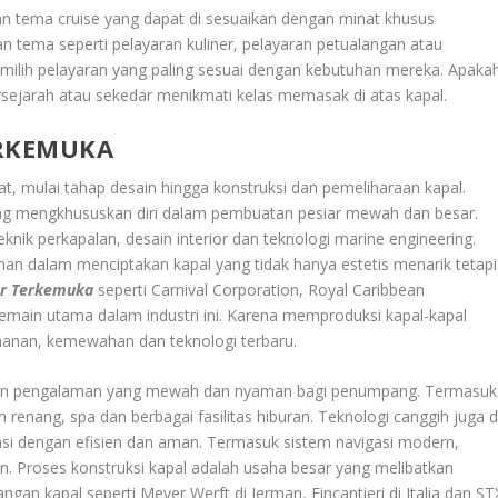
n tema cruise yang dapat di sesuaikan dengan minat khusus
tema seperti pelayaran kuliner, pelayaran petualangan atau
ilih pelayaran yang paling sesuai dengan kebutuhan mereka. Apaka
 bersejarah atau sekedar menikmati kelas memasak di atas kapal.
ERKEMUKA
t, mulai tahap desain hingga konstruksi dan pemeliharaan kapal.
 yang mengkhususkan diri dalam pembuatan pesiar mewah dan besar.
knik perkapalan, desain interior dan teknologi marine engineering.
n dalam menciptakan kapal yang tidak hanya estetis menarik tetapi
ar Terkemuka
seperti Carnival Corporation, Royal Caribbean
pemain utama dalam industri ini. Karena memproduksi kapal-kapal
anan, kemewahan dan teknologi terbaru.
rikan pengalaman yang mewah dan nyaman bagi penumpang. Termasuk
renang, spa dan berbagai fasilitas hiburan. Teknologi canggih juga d
si dengan efisien dan aman. Termasuk sistem navigasi modern,
n. Proses konstruksi kapal adalah usaha besar yang melibatkan
angan kapal seperti Meyer Werft di Jerman, Fincantieri di Italia dan ST