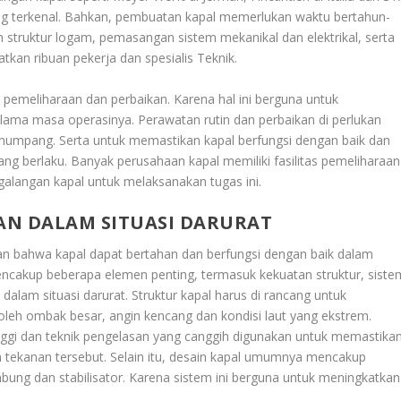
ng terkenal. Bahkan, pembuatan kapal memerlukan waktu bertahun-
struktur logam, pemasangan sistem mekanikal dan elektrikal, serta
atkan ribuan pekerja dan spesialis Teknik.
pemeliharaan dan perbaikan. Karena hal ini berguna untuk
lama masa operasinya. Perawatan rutin dan perbaikan di perlukan
umpang. Serta untuk memastikan kapal berfungsi dengan baik dan
g berlaku. Banyak perusahaan kapal memiliki fasilitas pemeliharaan
galangan kapal untuk melaksanakan tugas ini.
N DALAM SITUASI DARURAT
n bahwa kapal dapat bertahan dan berfungsi dengan baik dalam
mencakup beberapa elemen penting, termasuk kekuatan struktur, siste
am situasi darurat. Struktur kapal harus di rancang untuk
leh ombak besar, angin kencang dan kondisi laut yang ekstrem.
tinggi dan teknik pengelasan yang canggih digunakan untuk memastika
tekanan tersebut. Selain itu, desain kapal umumnya mencakup
ung dan stabilisator. Karena sistem ini berguna untuk meningkatkan