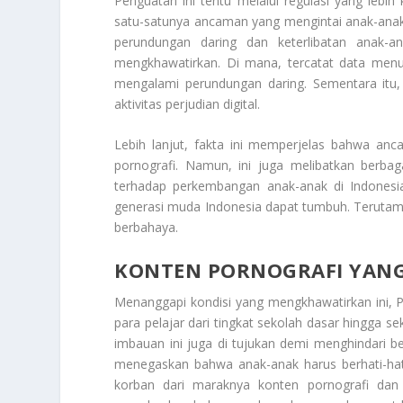
Penguatan ini tentu melalui regulasi yang lebih
satu-satunya ancaman yang mengintai anak-anak 
perundungan daring dan keterlibatan anak-a
mengkhawatirkan. Di mana, tercatat data men
mengalami perundungan daring. Sementara itu, 
aktivitas perjudian digital.
Lebih lanjut, fakta ini memperjelas bahwa anc
pornografi. Namun, ini juga melibatkan berbag
terhadap perkembangan anak-anak di Indonesia.
generasi muda Indonesia dapat tumbuh. Terutam
berbahaya.
KONTEN PORNOGRAFI YANG
Menanggapi kondisi yang mengkhawatirkan ini,
para pelajar dari tingkat sekolah dasar hingga s
imbauan ini juga di tujukan demi menghindari be
menegaskan bahwa anak-anak harus berhati-hati
korban dari maraknya konten pornografi dan a