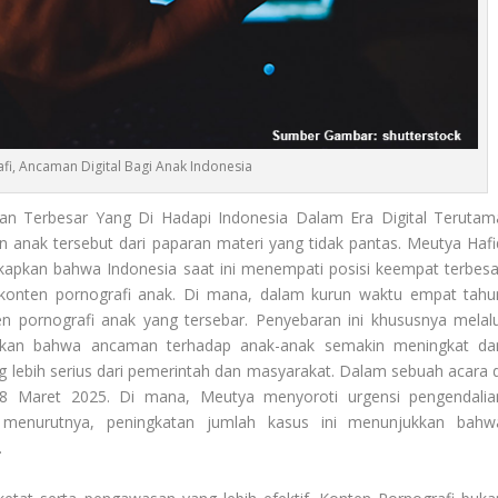
fi, Ancaman Digital Bagi Anak Indonesia
an Terbesar Yang Di Hadapi Indonesia Dalam Era Digital Terutam
n anak tersebut dari paparan materi yang tidak pantas. Meutya Hafi
kapkan bahwa Indonesia saat ini menempati posisi keempat terbesa
n konten pornografi anak. Di mana, dalam kurun waktu empat tahu
nten pornografi anak yang tersebar. Penyebaran ini khususnya melalu
njukkan bahwa ancaman terhadap anak-anak semakin meningkat da
ng lebih serius dari pemerintah dan masyarakat. Dalam sebuah acara d
28 Maret 2025. Di mana, Meutya menyoroti urgensi pengendalia
i menurutnya, peningkatan jumlah kasus ini menunjukkan bahw
.