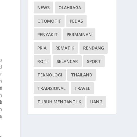
NEWS
OLAHRAGA
OTOMOTIF
PEDAS
PENYAKIT
PERMAINAN
PRIA
REMATIK
RENDANG
a
ROTI
SELANCAR
SPORT
d
r
TEKNOLOGI
THAILAND
n
i
TRADISIONAL
TRAVEL
n
TUBUH MENGANTUK
UANG
i
n
a