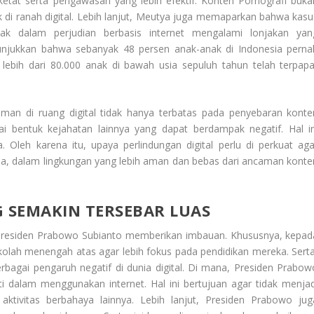
 ketat serta pengawasan yang lebih efektif. Konten Pornografi buka
di ranah digital. Lebih lanjut, Meutya juga memaparkan bahwa kasu
nak dalam perjudian berbasis internet mengalami lonjakan yan
unjukkan bahwa sebanyak 48 persen anak-anak di Indonesia perna
lebih dari 80.000 anak di bawah usia sepuluh tahun telah terpapa
aman di ruang digital tidak hanya terbatas pada penyebaran konte
ai bentuk kejahatan lainnya yang dapat berdampak negatif. Hal in
 Oleh karena itu, upaya perlindungan digital perlu di perkuat aga
a, dalam lingkungan yang lebih aman dan bebas dari ancaman konte
 SEMAKIN TERSEBAR LUAS
 Presiden Prabowo Subianto memberikan imbauan. Khususnya, kepad
ekolah menengah atas agar lebih fokus pada pendidikan mereka. Serta
rbagai pengaruh negatif di dunia digital. Di mana, Presiden Prabow
 dalam menggunakan internet. Hal ini bertujuan agar tidak menjad
ktivitas berbahaya lainnya. Lebih lanjut, Presiden Prabowo jug