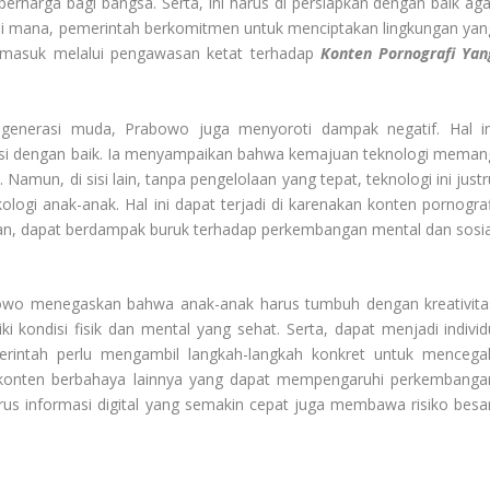
harga bagi bangsa. Serta, ini harus di persiapkan dengan baik aga
 mana, pemerintah berkomitmen untuk menciptakan lingkungan yan
termasuk melalui pengawasan ketat terhadap
Konten Pornografi Yan
generasi muda, Prabowo juga menyoroti dampak negatif. Hal in
 awasi dengan baik. Ia menyampaikan bahwa kemajuan teknologi meman
un, di sisi lain, tanpa pengelolaan yang tepat, teknologi ini justr
logi anak-anak. Hal ini dapat terjadi di karenakan konten pornograf
likan, dapat berdampak buruk terhadap perkembangan mental dan sosia
abowo menegaskan bahwa anak-anak harus tumbuh dengan kreativita
i kondisi fisik dan mental yang sehat. Serta, dapat menjadi individ
merintah perlu mengambil langkah-langkah konkret untuk mencega
i konten berbahaya lainnya yang dapat mempengaruhi perkembanga
arus informasi digital yang semakin cepat juga membawa risiko besar