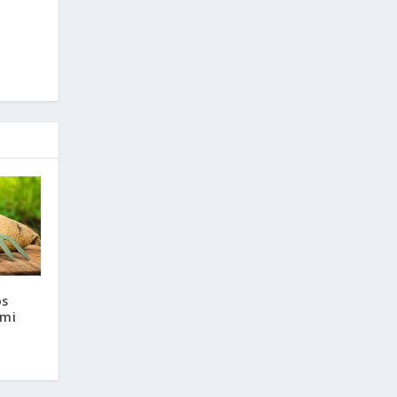
os
ami