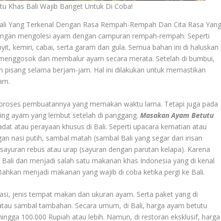
 Khas Bali Wajib Banget Untuk Di Coba!
ali Yang Terkenal Dengan Rasa Rempah-Rempah Dan Cita Rasa Yan
dengan mengolesi ayam dengan campuran rempah-rempah. Seperti
it, kemiri, cabai, serta garam dan gula. Semua bahan ini di haluskan
menggosok dan membalur ayam secara merata. Setelah di bumbui,
n pisang selama berjam-jam. Hal ini dilakukan untuk memastikan
am.
a proses pembuatannya yang memakan waktu lama. Tetapi juga pada
ing ayam yang lembut setelah di panggang.
Masakan Ayam Betutu
a adat atau perayaan khusus di Bali. Seperti upacara kematian atau
an nasi putih, sambal matah (sambal Bali yang segar dari irisan
 sayuran rebus atau urap (sayuran dengan parutan kelapa). Karena
 Bali dan menjadi salah satu makanan khas Indonesia yang di kenal
 Bahkan menjadi makanan yang wajib di coba ketika pergi ke Bali.
si, jenis tempat makan dan ukuran ayam. Serta paket yang di
, atau sambal tambahan. Secara umum, di Bali, harga ayam betutu
hingga 100.000 Rupiah atau lebih. Namun, di restoran eksklusif, harga