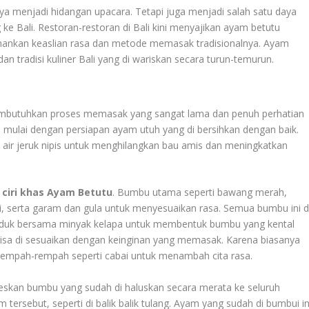
 menjadi hidangan upacara. Tetapi juga menjadi salah satu daya
 ke Bali. Restoran-restoran di Bali kini menyajikan ayam betutu
hankan keaslian rasa dan metode memasak tradisionalnya. Ayam
an tradisi kuliner Bali yang di wariskan secara turun-temurun.
embutuhkan proses memasak yang sangat lama dan penuh perhatian
 mulai dengan persiapan ayam utuh yang di bersihkan dengan baik.
n air jeruk nipis untuk menghilangkan bau amis dan meningkatkan
i
ciri khas Ayam Betutu
. Bumbu utama seperti bawang merah,
bai, serta garam dan gula untuk menyesuaikan rasa. Semua bumbu ini d
i aduk bersama minyak kelapa untuk membentuk bumbu yang kental
isa di sesuaikan dengan keinginan yang memasak. Karena biasanya
empah-rempah seperti cabai untuk menambah cita rasa.
oleskan bumbu yang sudah di haluskan secara merata ke seluruh
rsebut, seperti di balik balik tulang. Ayam yang sudah di bumbui in