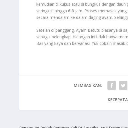
kemudian di kukus atau di bungkus dengan daun
seringkali hingga 6-8 jam. Proses memasak ya
secara mendalam ke dalam daging ayam. Sehingga
Setelah di panggang, Ayam Betutu biasanya di sa
sebagai pelengkap. Hidangan ini tidak hanya memu
Bali yang kaya dan bervariasi. Yuk cobain masak 
MEMBAGIKAN:
KECEPATA
Penemuan Rokok Pertama Kali Di Amerika, Apa Dampakn