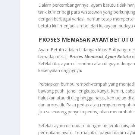
Dalam perkembangannya, ayam betutu tidak hanya
tarik kuliner bagi para wisatawan yang berkunjung
dengan berbagai variasi, namun tetap memperta
betutu kini menjadi simbol dari kekayaan budaya d
PROSES MEMASAK AYAM BETUTU
Ayam Betutu adalah hidangan khas Bali yang m
terhadap detail.
Proses Memasak Ayam Betutu
di
Setelah itu, ayam di rendam atau di guyur denga
kekenyalan dagingnya.
Persiapkan bumbu rempah-rempah yang menjad
bawang putih, jahe, lengkuas, kunyit, kemiri, ca
haluskan atau di uleg hingga halus, kemudian d
dan aromatik. Rasa pedas atau rempah rempah b
jika seseorang penyuka pedas, akan menambah r
Setelah ayam di rendam dengan air jeruk nipis, 
permukaan ayam. Termasuk di bagian dalam ayam te