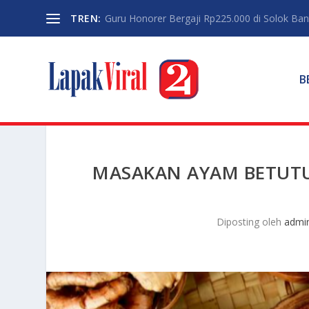
TREN:
Guru Honorer Bergaji Rp225.000 di Solok Banti
B
MASAKAN AYAM BETUTU
Diposting oleh
admi