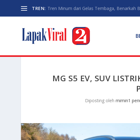
TREN:
Tren Minum dari Gelas Tembaga, Benarkah Ba
B
MG S5 EV, SUV LIST
Diposting oleh
mimin1 penu