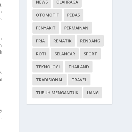
NEWS
OLAHRAGA
.
h
OTOMOTIF
PEDAS
k
PENYAKIT
PERMAINAN
h
PRIA
REMATIK
RENDANG
n
i
ROTI
SELANCAR
SPORT
.
TEKNOLOGI
THAILAND
s
i
TRADISIONAL
TRAVEL
TUBUH MENGANTUK
UANG
i
,