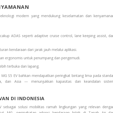
ENYAMANAN
r teknologi modern yang mendukung keselamatan dan kenyamana
kup ADAS seperti adaptive cruise control, lane keeping assist, da
an kendaraan dari jarak jauh melalui aplikasi.
uran ergonomis untuk penumpang dan pengemudi.
ebih terbuka dan lapang.
l, MG S5 EV bahkan mendapatkan peringkat bintang lima pada standa
alia, dan Asia — menunjukkan kapasitas dan keandalan siste
VAN DI INDONESIA
ebagai solusi mobilitas ramah lingkungan yang relevan denga
ut MG, peningkatan adopsi kendaraan listrik di Tanah Air da