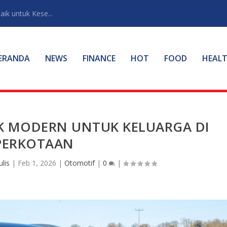
ik untuk Kese...
ERANDA
NEWS
FINANCE
HOT
FOOD
HEAL
RIK MODERN UNTUK KELUARGA DI
PERKOTAAN
lis
|
Feb 1, 2026
|
Otomotif
|
0
|