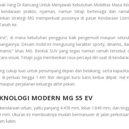
pak Yang Di Rancang Untuk Menjawab Kebutuhan Mobilitas Masa Kini
 kendaraan praktis, nyaman, namun tetap bertenaga dan rama
inkan strategi MG memperkuat posisinya di pasar Kendaraan Listri
Tanah Air.
 first”, di mana kebutuhan pengguna baik pengemudi maupun seluru
ngannya. Desain mobil ini mengusung karakter sporty, dinamis, da
 Dynamic” khas MG. Bentuk SUV yang tegas namun ramah tersebut d
ra visual. Tetapi juga memberikan rasa percaya diri saat di kendarai
yang cukup luas untuk penumpang depan dan belakang, serta kapasita
i perluas hingga 1.441 liter dengan kursi baris kedua dilipat. Hal in
maupun perjalanan keluarga akhir pekan.
EKNOLOGI MODERN MG S5 EV
kendaraan urban, yaitu panjang 4.476 mm, lebar 1.849 mm, dan tingg
0 mm. Ukuran ini membuatnya mudah bermanuver di jalan perkotaan
am kabin.