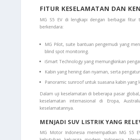
FITUR KESELAMATAN DAN K
MG S5 EV di lengkapi dengan berbagai fitu
berkendara:
MG Pilot, suite bantuan pengemudi yang menca
blind spot monitoring.
iSmart Technology yang memungkinkan pengatur
Kabin yang hening dan nyaman, serta pengat
Panoramic sunroof untuk suasana kabin yang l
Dalam uji keselamatan di beberapa pasar globa
keselamatan internasional di Eropa, Austr
keselamatannya.
MENJADI SUV LISTRIK YANG RELE
MG Motor Indonesia menempatkan MG S5 EV s
kebutuhan keluarga modern Indonesia. Menur