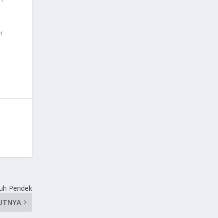
r
buh Pendek
UTNYA