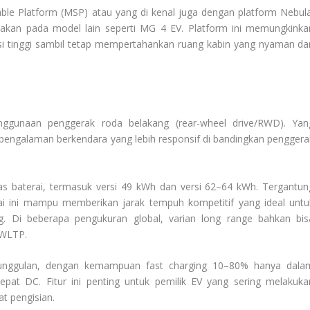
able Platform (MSP) atau yang di kenal juga dengan platform Nebula
unakan pada model lain seperti MG 4 EV. Platform ini memungkinka
iensi tinggi sambil tetap mempertahankan ruang kabin yang nyaman da
ggunaan penggerak roda belakang (rear-wheel drive/RWD). Yan
 pengalaman berkendara yang lebih responsif di bandingkan penggera
as baterai, termasuk versi 49 kWh dan versi 62–64 kWh. Tergantun
ai ini mampu memberikan jarak tempuh kompetitif yang ideal untu
. Di beberapa pengukuran global, varian long range bahkan bis
 WLTP.
unggulan, dengan kemampuan fast charging 10–80% hanya dala
epat DC. Fitur ini penting untuk pemilik EV yang sering melakuka
t pengisian.