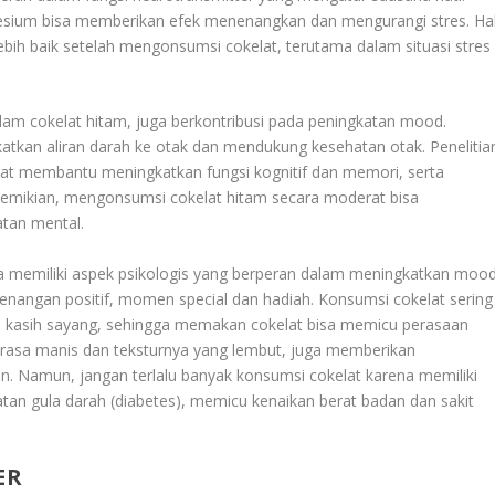
sium bisa memberikan efek menenangkan dan mengurangi stres. Ha
bih baik setelah mengonsumsi cokelat, terutama dalam situasi stres
lam cokelat hitam, juga berkontribusi pada peningkatan mood.
atkan aliran darah ke otak dan mendukung kesehatan otak. Penelitia
at membantu meningkatkan fungsi kognitif dan memori, serta
 demikian, mengonsumsi cokelat hitam secara moderat bisa
tan mental.
uga memiliki aspek psikologis yang berperan dalam meningkatkan mood
nangan positif, momen special dan hadiah. Konsumsi cokelat sering
nda kasih sayang, sehingga memakan cokelat bisa memicu perasaan
ti rasa manis dan teksturnya yang lembut, juga memberikan
Namun, jangan terlalu banyak konsumsi cokelat karena memiliki
tan gula darah (diabetes), memicu kenaikan berat badan dan sakit
ER