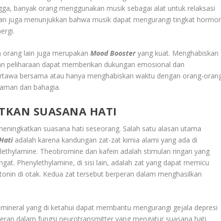
ga, banyak orang menggunakan musik sebagai alat untuk relaksasi
litian juga menunjukkan bahwa musik dapat mengurangi tingkat hormo
ergi.
an orang lain juga merupakan
Mood Booster
yang kuat. Menghabiskan
an peliharaan dapat memberikan dukungan emosional dan
 tertawa bersama atau hanya menghabiskan waktu dengan orang-oran
yaman dan bahagia.
TKAN SUASANA HATI
eningkatkan suasana hati seseorang. Salah satu alasan utama
Hati
adalah karena kandungan zat-zat kimia alami yang ada di
lethylamine. Theobromine dan kafein adalah stimulan ringan yang
t. Phenylethylamine, di sisi lain, adalah zat yang dapat memicu
onin di otak. Kedua zat tersebut berperan dalam menghasilkan
 mineral yang di ketahui dapat membantu mengurangi gejala depresi
eran dalam fungsi neurotransmitter yang mengatur suasana hati.