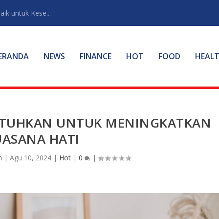
ik untuk Kese...
ERANDA
NEWS
FINANCE
HOT
FOOD
HEAL
UTUHKAN UNTUK MENINGKATKAN
UASANA HATI
n
|
Agu 10, 2024
|
Hot
|
0
|