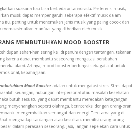
tkan suasana hati bisa berbeda antarindividu. Preferensi musik,
arkan musik dapat mempengaruhi seberapa efektif musik dalam
na itu, penting untuk menemukan jenis musik yang paling cocok dan
una memaksimalkan manfaat yang di berikan oleh musik.
ORANG MEMBUTUHKAN MOOD BOOSTER
dupan sehari-hari sering kali di penuhi dengan tantangan, tekanan
ting karena dapat membantu seseorang mengatasi perubahan
mereka alami. Artinya, mood booster berfungsi sebagai alat untuk
mosional, kebahagiaan.
embutuhkan Mood Booster
adalah untuk mengatasi stres. Stres dapa
 masalah keuangan, hubungan interpersonal atau masalah kesehatan.
, maka butuh sesuatu yang dapat membantu meredakan ketegangan
yang menyenangkan seperti olahraga, berinteraksi dengan orang-oran
 membantu mengembalikan semangat dan energi. Terutama yang di
 Saat menghadapi tantangan atau kesulitan, memiliki orang-orang
besar dalam perasaan seseorang. Jadi, jangan sepelekan cara untuk