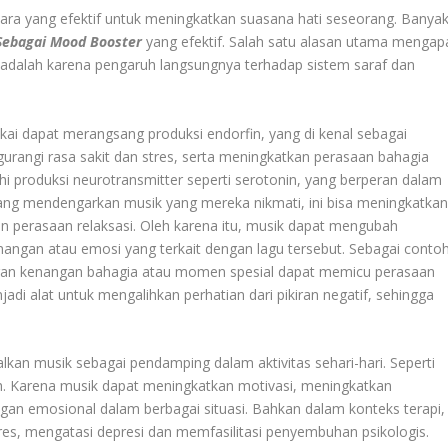
ara yang efektif untuk meningkatkan suasana hati seseorang. Banya
Sebagai Mood Booster
yang efektif. Salah satu alasan utama mengap
 adalah karena pengaruh langsungnya terhadap sistem saraf dan
kai dapat merangsang produksi endorfin, yang di kenal sebagai
angi rasa sakit dan stres, serta meningkatkan perasaan bahagia
produksi neurotransmitter seperti serotonin, yang berperan dalam
ang mendengarkan musik yang mereka nikmati, ini bisa meningkatka
n perasaan relaksasi. Oleh karena itu, musik dapat mengubah
angan atau emosi yang terkait dengan lagu tersebut. Sebagai contoh
gan kenangan bahagia atau momen spesial dapat memicu perasaan
adi alat untuk mengalihkan perhatian dari pikiran negatif, sehingga
an musik sebagai pendamping dalam aktivitas sehari-hari. Seperti
ah. Karena musik dapat meningkatkan motivasi, meningkatkan
n emosional dalam berbagai situasi. Bahkan dalam konteks terapi,
res, mengatasi depresi dan memfasilitasi penyembuhan psikologis.