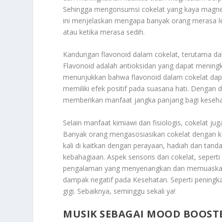
Sehingga mengonsumsi cokelat yang kaya magne
ini menjelaskan mengapa banyak orang merasa le
atau ketika merasa sedih.
Kandungan flavonoid dalam cokelat, terutama da
Flavonoid adalah antioksidan yang dapat meningk
menunjukkan bahwa flavonoid dalam cokelat dap
memiliki efek positif pada suasana hati. Dengan
memberikan manfaat jangka panjang bagi keseha
Selain manfaat kimiawi dan fisiologis, cokelat j
Banyak orang mengasosiasikan cokelat dengan ke
kali di kaitkan dengan perayaan, hadiah dan ta
kebahagiaan. Aspek sensoris dari cokelat, seper
pengalaman yang menyenangkan dan memuaskan. 
dampak negatif pada Kesehatan. Seperti peningka
gigi. Sebaiknya, seminggu sekali ya!
MUSIK SEBAGAI MOOD BOOST