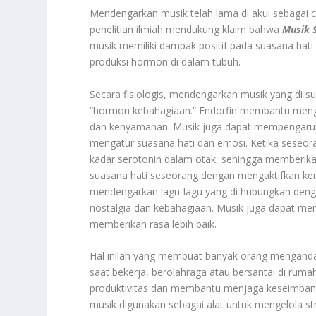
Mendengarkan musik telah lama di akui sebagai c
penelitian ilmiah mendukung klaim bahwa
Musik 
musik memiliki dampak positif pada suasana hati
produksi hormon di dalam tubuh.
Secara fisiologis, mendengarkan musik yang di su
“hormon kebahagiaan.” Endorfin membantu mengur
dan kenyamanan. Musik juga dapat mempengaruhi 
mengatur suasana hati dan emosi. Ketika seseor
kadar serotonin dalam otak, sehingga memberika
suasana hati seseorang dengan mengaktifkan ken
mendengarkan lagu-lagu yang di hubungkan den
nostalgia dan kebahagiaan. Musik juga dapat menj
memberikan rasa lebih baik.
Hal inilah yang membuat banyak orang mengandalk
saat bekerja, berolahraga atau bersantai di rum
produktivitas dan membantu menjaga keseimbanga
musik digunakan sebagai alat untuk mengelola st