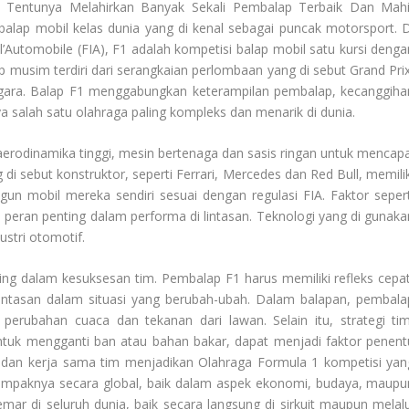
Tentunya Melahirkan Banyak Sekali Pembalap Terbaik Dan Mahi
balap mobil kelas dunia yang di kenal sebagai puncak motorsport. D
l’Automobile (FIA), F1 adalah kompetisi balap mobil satu kursi denga
ap musim terdiri dari serangkaian perlombaan yang di sebut Grand Prix
 negara. Balap F1 menggabungkan keterampilan pembalap, kecanggiha
ya salah satu olahraga paling kompleks dan menarik di dunia.
erodinamika tinggi, mesin bertenaga dan sasis ringan untuk mencapa
 di sebut konstruktor, seperti Ferrari, Mercedes dan Red Bull, memilik
 mobil mereka sendiri sesuai dengan regulasi FIA. Faktor sepert
peran penting dalam performa di lintasan. Teknologi yang di gunaka
ustri otomotif.
ng dalam kesuksesan tim. Pembalap F1 harus memiliki refleks cepat
ntasan dalam situasi yang berubah-ubah. Dalam balapan, pembala
erubahan cuaca dan tekanan dari lawan. Selain itu, strategi tim
tuk mengganti ban atau bahan bakar, dapat menjadi faktor penent
 dan kerja sama tim menjadikan
Olahraga Formula 1
kompetisi yan
 dampaknya secara global, baik dalam aspek ekonomi, budaya, maupu
mar di seluruh dunia, baik secara langsung di sirkuit maupun melalu