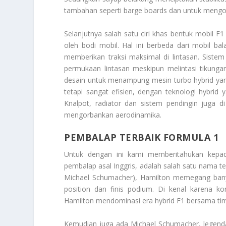
tambahan seperti barge boards dan untuk mengop
Selanjutnya salah satu ciri khas bentuk mobil F1
oleh bodi mobil. Hal ini berbeda dari mobil ba
memberikan traksi maksimal di lintasan. Sist
permukaan lintasan meskipun melintasi tikunga
desain untuk menampung mesin turbo hybrid yan
tetapi sangat efisien, dengan teknologi hybrid
Knalpot, radiator dan sistem pendingin juga d
mengorbankan aerodinamika.
PEMBALAP TERBAIK FORMULA 1
Untuk dengan ini kami memberitahukan kep
pembalap asal Inggris, adalah salah satu nama t
Michael Schumacher), Hamilton memegang bany
position dan finis podium. Di kenal karena ko
Hamilton mendominasi era hybrid F1 bersama t
Kemudian juga ada Michael Schumacher, legenda