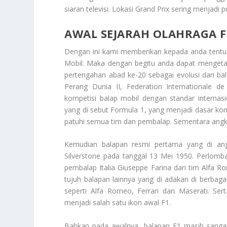
siaran televisi. Lokasi Grand Prix sering menjadi
AWAL SEJARAH OLAHRAGA 
Dengan ini kami memberikan kepada anda tent
Mobil
. Maka dengan begitu anda dapat mengetah
pertengahan abad ke-20 sebagai evolusi dari ba
Perang Dunia II, Federation Internationale 
kompetisi balap mobil dengan standar internas
yang di sebut Formula 1, yang menjadi dasar kom
patuhi semua tim dan pembalap. Sementara angka
Kemudian balapan resmi pertama yang di ang
Silverstone pada tanggal 13 Mei 1950. Perlomb
pembalap Italia Giuseppe Farina dari tim Alfa 
tujuh balapan lainnya yang di adakan di berbagai
seperti Alfa Romeo, Ferrari dan Maserati. Se
menjadi salah satu ikon awal F1.
Bahkan pada awalnya, balapan F1 masih sangat