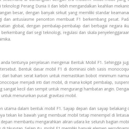
 teknologi Perang Dunia II dan lebih mengandalkan keahlian mekanis
ngan besar, dengan banyak sirkuit yang memiliki standar keamana
ggi dan antusiasme penonton membuat F1 berkembang pesat. Pad
hatian global, dengan pembalap-pembalap dari berbagai negara iku
s berkembang dari segi teknologi, regulasi dan skala penyelenggaraan
amika.
 anda tentunya penjelasan mengenai
Bentuk Mobil F1
. Sehingga jug
tersebut. Bentuk dasar mobil F1 di dominasi oleh sasis monocoqu
uat dari bahan serat karbon untuk memastikan bobot minimum namu
monocoque menjadi inti dari mobil, di mana kokpit pembalap, suspens
ng sangat kecil dan sempit untuk mengurangi hambatan angin. Denga
 untuk menurunkan pusat gravitasi mobil.
n utama dalam bentuk mobil F1. Sayap depan dan sayap belakang d
aya tekan ke bawah yang membuat mobil tetap menempel di lintasa
p depan membantu mengarahkan aliran udara ke seluruh bagian mobil
di tikungan. Selain itu, mobil F1 memiliki banyak elemen aerodinami