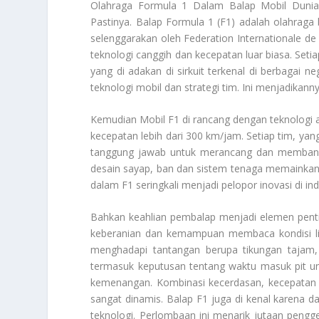
Olahraga Formula 1
Dalam Balap Mobil Dunia 
Pastinya. Balap Formula 1 (F1) adalah olahraga 
selenggarakan oleh Federation Internationale de 
teknologi canggih dan kecepatan luar biasa. Seti
yang di adakan di sirkuit terkenal di berbagai
teknologi mobil dan strategi tim. Ini menjadikann
Kemudian Mobil F1 di rancang dengan teknologi a
kecepatan lebih dari 300 km/jam. Setiap tim, yang
tanggung jawab untuk merancang dan membangun
desain sayap, ban dan sistem tenaga memainkan 
dalam F1 seringkali menjadi pelopor inovasi di ind
Bahkan keahlian pembalap menjadi elemen penti
keberanian dan kemampuan membaca kondisi li
menghadapi tantangan berupa tikungan tajam, p
termasuk keputusan tentang waktu masuk pit un
kemenangan. Kombinasi kecerdasan, kecepatan
sangat dinamis. Balap F1 juga di kenal karena
teknologi. Perlombaan ini menarik jutaan pengge