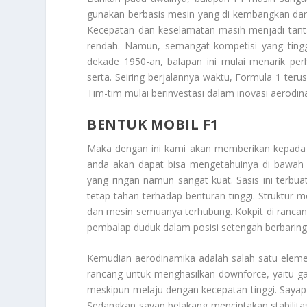
gunakan berbasis mesin yang di kembangkan dari
Kecepatan dan keselamatan masih menjadi tanta
rendah. Namun, semangat kompetisi yang tin
dekade 1950-an, balapan ini mulai menarik per
serta. Seiring berjalannya waktu, Formula 1 teru
Tim-tim mulai berinvestasi dalam inovasi aerodin
BENTUK MOBIL F1
Maka dengan ini kami akan memberikan kepada
anda akan dapat bisa mengetahuinya di bawah 
yang ringan namun sangat kuat. Sasis ini terb
tetap tahan terhadap benturan tinggi. Struktur 
dan mesin semuanya terhubung. Kokpit di ranca
pembalap duduk dalam posisi setengah berbaring
Kemudian aerodinamika adalah salah satu eleme
rancang untuk menghasilkan downforce, yaitu g
meskipun melaju dengan kecepatan tinggi. Saya
Sedangkan sayap belakang menciptakan stabilitas 