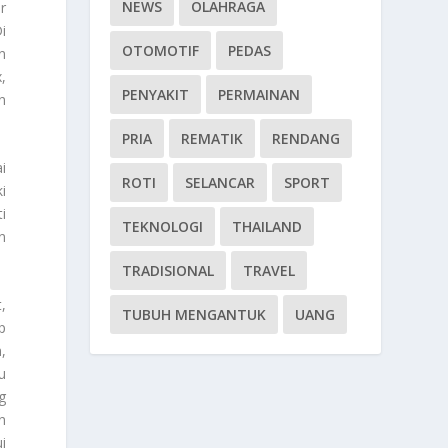
NEWS
OLAHRAGA
r
i
OTOMOTIF
PEDAS
n
,
PENYAKIT
PERMAINAN
n
PRIA
REMATIK
RENDANG
i
ROTI
SELANCAR
SPORT
i
i
TEKNOLOGI
THAILAND
n
TRADISIONAL
TRAVEL
,
TUBUH MENGANTUK
UANG
p
,
u
g
n
i