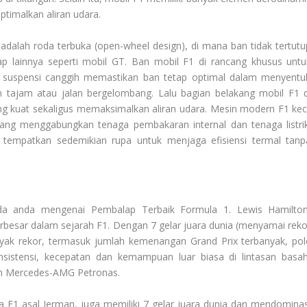
timalkan aliran udara.
 adalah roda terbuka (open-wheel design), di mana ban tidak tertutu
lap lainnya seperti mobil GT. Ban mobil F1 di rancang khusus untu
em suspensi canggih memastikan ban tetap optimal dalam menyentu
n tajam atau jalan bergelombang. Lalu bagian belakang mobil F1 d
g kuat sekaligus memaksimalkan aliran udara. Mesin modern F1 keci
 yang menggabungkan tenaga pembakaran internal dan tenaga listrik
i tempatkan sedemikian rupa untuk menjaga efisiensi termal tanp
ada anda mengenai
Pembalap Terbaik Formula 1
. Lewis Hamilton
erbesar dalam sejarah F1. Dengan 7 gelar juara dunia (menyamai reko
ak rekor, termasuk jumlah kemenangan Grand Prix terbanyak, pol
nsistensi, kecepatan dan kemampuan luar biasa di lintasan basah
im Mercedes-AMG Petronas.
 F1 asal Jerman, juga memiliki 7 gelar juara dunia dan mendominas