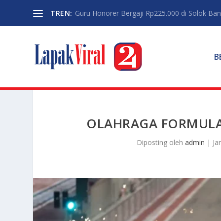
TREN:
Guru Honorer Bergaji Rp225.000 di Solok Banti
B
OLAHRAGA FORMULA
Diposting oleh
admin
|
Ja