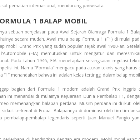
 pusat perhatian internasional, mendorong pariwisata.
FORMULA 1 BALAP MOBIL
unya sebuah penjelasan pada
Awal Sejarah Olahraga Formula 1 Bala
uinya secara mudah. Awal mula balap Formula 1 (F1) di mulai pad
lap mobil Grand Prix yang sudah populer sejak awal 1900-an. Setela
de l’Automobile (FIA) memutuskan untuk mengatur dan meresmika
ional. Pada tahun 1946, FIA menetapkan serangkaian regulasi tekni
petisi ini. Nama “Formula” mengacu pada aturan teknis yang harus d
 “1” menandakan bahwa ini adalah kelas tertinggi dalam balap mobil
gap bagian dari Formula 1 modern adalah Grand Prix Inggris d
aan ini menandai di mulainya Kejuaraan Dunia Pembalap F1, denga
Romeo memenangkan balapan perdana. Musim perdana ini di ikuti ole
 sirkuit terkenal di Eropa. Balapannya di dominasi oleh tim-tim besa
rta pembalap-pembalap legendaris seperti Juan Manuel Fangio yan
 sederhana di bandingkan dengan era modern. Mobil-mobil yang d