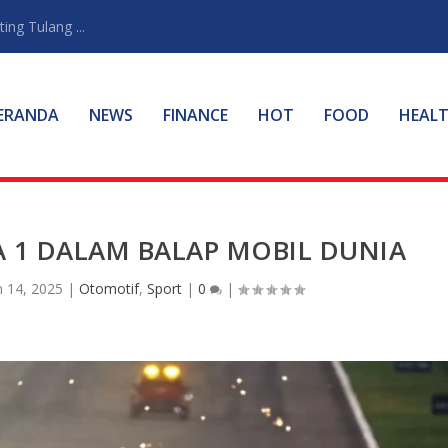
ng Tulang ...
ERANDA
NEWS
FINANCE
HOT
FOOD
HEAL
 1 DALAM BALAP MOBIL DUNIA
n 14, 2025
|
Otomotif
,
Sport
|
0
|