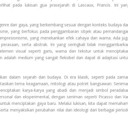
rlihat pada lukisan gua prasejarah di Lascaux, Prancis. Ini yan
 genre dan gaya, yang berkembang sesuai dengan konteks budaya da
lisme, yang berfokus pada penggambaran objek atau pemandanga
a impresionisme, yang menekankan efek cahaya dan warna. Ada jug
erasaan, serta abstrak. Ini yang seringkali tidak menggambarka
lemen visual seperti garis, warna dan tekstur untuk menciptaka
an adalah medium yang sangat fleksibel dan dapat di adaptasi untu
fikan dalam sejarah dan budaya. Di era klasik, seperti pada zama
ntasikan tema keagamaan, mitologi atau potret bangsawan. Senima
menciptakan karya-karya yang abadi dan menjadi simbol peradaba
personal dan eksperimental, dengan seniman seperti Picasso dan Va
untuk menciptakan gaya baru. Melalui lukisan, kita dapat memaham
rta menyaksikan perubahan nilai dan ideologi dari berbagai period