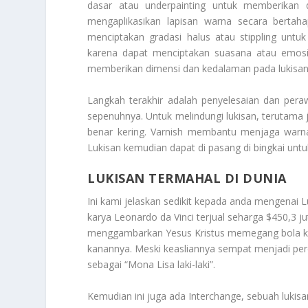
dasar atau underpainting untuk memberikan 
mengaplikasikan lapisan warna secara bertahap
menciptakan gradasi halus atau stippling untu
karena dapat menciptakan suasana atau emosi
memberikan dimensi dan kedalaman pada lukisan
Langkah terakhir adalah penyelesaian dan pera
sepenuhnya. Untuk melindungi lukisan, terutama j
benar kering. Varnish membantu menjaga warna
Lukisan kemudian dapat di pasang di bingkai untu
LUKISAN TERMAHAL DI DUNIA
Ini kami jelaskan sedikit kepada anda mengenai
L
karya Leonardo da Vinci terjual seharga $450,3 jut
menggambarkan Yesus Kristus memegang bola kri
kanannya. Meski keasliannya sempat menjadi perd
sebagai “Mona Lisa laki-laki”.
Kemudian ini juga ada Interchange, sebuah lukisa