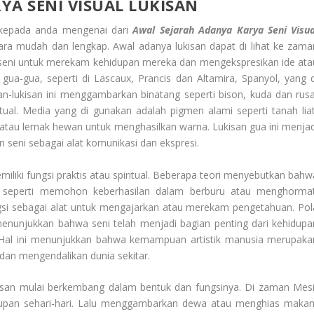
YA SENI VISUAL LUKISAN
kepada anda mengenai dari
Awal Sejarah Adanya Karya Seni Visua
ra mudah dan lengkap. Awal adanya lukisan dapat di lihat ke zama
seni untuk merekam kehidupan mereka dan mengekspresikan ide ata
gua-gua, seperti di Lascaux, Prancis dan Altamira, Spanyol, yang d
san-lukisan ini menggambarkan binatang seperti bison, kuda dan rusa
tual. Media yang di gunakan adalah pigmen alami seperti tanah liat
r atau lemak hewan untuk menghasilkan warna. Lukisan gua ini menjad
seni sebagai alat komunikasi dan ekspresi.
miliki fungsi praktis atau spiritual. Beberapa teori menyebutkan bahw
is, seperti memohon keberhasilan dalam berburu atau menghormat
fungsi sebagai alat untuk mengajarkan atau merekam pengetahuan. Pol
enunjukkan bahwa seni telah menjadi bagian penting dari kehidupa
 Hal ini menunjukkan bahwa kemampuan artistik manusia merupaka
an mengendalikan dunia sekitar.
isan mulai berkembang dalam bentuk dan fungsinya. Di zaman Mesi
dupan sehari-hari. Lalu menggambarkan dewa atau menghias maka