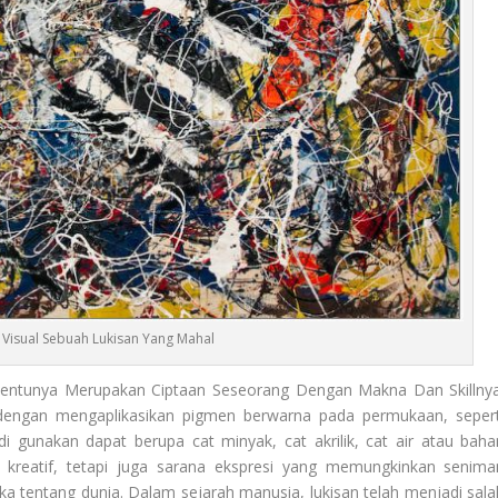
 Visual Sebuah Lukisan Yang Mahal
entunya Merupakan Ciptaan Seseorang Dengan Makna Dan Skillnya
t dengan mengaplikasikan pigmen berwarna pada permukaan, sepert
di gunakan dapat berupa cat minyak, cat akrilik, cat air atau baha
n kreatif, tetapi juga sarana ekspresi yang memungkinkan senima
 tentang dunia. Dalam sejarah manusia, lukisan telah menjadi sala