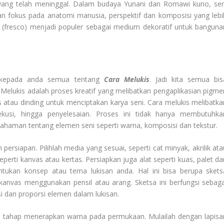
yang telah meninggal. Dalam budaya Yunani dan Romawi kuno, sen
an fokus pada anatomi manusia, perspektif dan komposisi yang lebi
g (fresco) menjadi populer sebagai medium dekoratif untuk banguna
a kepada anda semua tentang
Cara Melukis
. Jadi kita semua bis
elukis adalah proses kreatif yang melibatkan pengaplikasian pigme
 atau dinding untuk menciptakan karya seni. Cara melukis melibatka
ekusi, hingga penyelesaian. Proses ini tidak hanya membutuhka
emahaman tentang elemen seni seperti warna, komposisi dan tekstur.
rsiapan. Pilihlah media yang sesuai, seperti cat minyak, akrilik ata
perti kanvas atau kertas. Persiapkan juga alat seperti kuas, palet da
tentukan konsep atau tema lukisan anda. Hal ini bisa berupa skets
 kanvas menggunakan pensil atau arang. Sketsa ini berfungsi sebaga
dan proporsi elemen dalam lukisan.
itu tahap menerapkan warna pada permukaan. Mulailah dengan lapisa