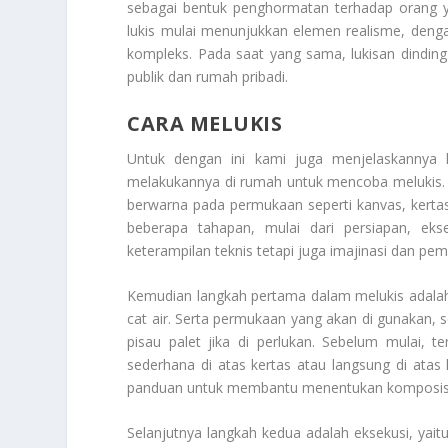
sebagai bentuk penghormatan terhadap orang 
lukis mulai menunjukkan elemen realisme, deng
kompleks. Pada saat yang sama, lukisan dindin
publik dan rumah pribadi.
CARA MELUKIS
Untuk dengan ini kami juga menjelaskanny
melakukannya di rumah untuk mencoba melukis. M
berwarna pada permukaan seperti kanvas, kertas
beberapa tahapan, mulai dari persiapan, eks
keterampilan teknis tetapi juga imajinasi dan p
Kemudian langkah pertama dalam melukis adalah pe
cat air. Serta permukaan yang akan di gunakan, se
pisau palet jika di perlukan. Sebelum mulai, 
sederhana di atas kertas atau langsung di atas
panduan untuk membantu menentukan komposisi 
Selanjutnya langkah kedua adalah eksekusi, ya