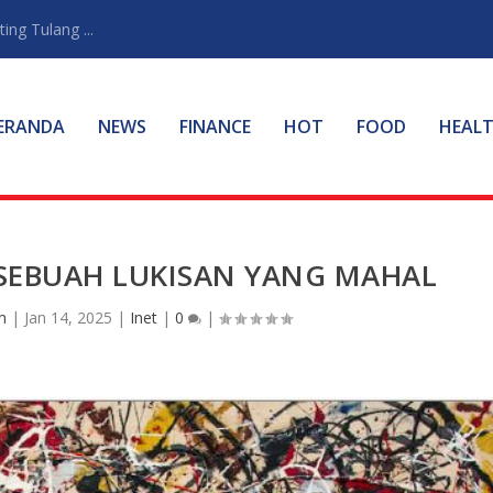
ng Tulang ...
ERANDA
NEWS
FINANCE
HOT
FOOD
HEAL
 SEBUAH LUKISAN YANG MAHAL
n
|
Jan 14, 2025
|
Inet
|
0
|