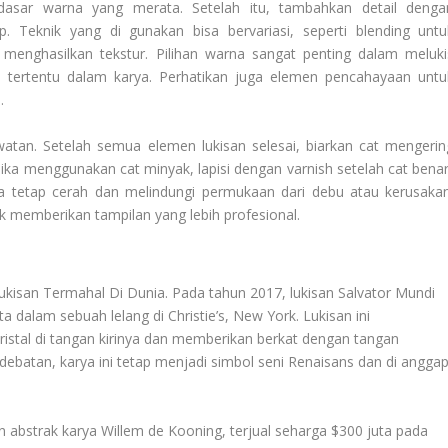
dasar warna yang merata. Setelah itu, tambahkan detail denga
. Teknik yang di gunakan bisa bervariasi, seperti blending untu
k menghasilkan tekstur. Pilihan warna sangat penting dalam meluki
 tertentu dalam karya. Perhatikan juga elemen pencahayaan untu
.
watan. Setelah semua elemen lukisan selesai, biarkan cat mengerin
ika menggunakan cat minyak, lapisi dengan varnish setelah cat benar
 tetap cerah dan melindungi permukaan dari debu atau kerusakan
k memberikan tampilan yang lebih profesional.
ukisan Termahal Di Dunia
. Pada tahun 2017, lukisan Salvator Mundi
a dalam sebuah lelang di Christie’s, New York. Lukisan ini
stal di tangan kirinya dan memberikan berkat dengan tangan
ebatan, karya ini tetap menjadi simbol seni Renaisans dan di angga
n abstrak karya Willem de Kooning, terjual seharga $300 juta pada