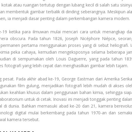
tak atau ruangan tertutup dengan lubang kecil di salah satu sisinya
dan membentuk gambar terbalik di dinding seberangnya. Meskipun ala
en, ia menjadi dasar penting dalam perkembangan kamera modern.
e-19 ketika para ilmuwan mulai mencari cara untuk menangkap da
era obscura. Pada tahun 1826, Joseph Nicéphore Niépce, seoran
o permanen pertama menggunakan proses yang di sebut heliografi. I
n kimia peka cahaya, kemudian mengeksposnya selama beberapa ja
udian di sempurnakan oleh Louis Daguerre, yang pada tahun 183
 fotografi yang lebih cepat dan menghasilkan gambar lebih tajam.
pesat. Pada akhir abad ke-19, George Eastman dari Amerika Serika
akan film gulung, menjadikan fotografi lebih mudah di akses ole
ukan keahlian khusus dalam penggunaan bahan kimia, sehingga siap
boratorium untuk di cetak. Inovasi ini menjadi tonggak penting dala
 di dunia. Bahkan memasuki abad ke-20 dan 21, kamera berevolus
eknologi digital mulai berkembang pada tahun 1970-an dan semaki
awal kamera tersebut.