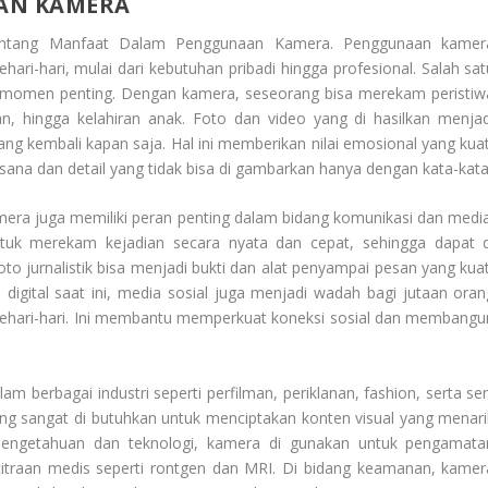
AN KAMERA
entang
Manfaat Dalam Penggunaan Kamera
. Penggunaan kamer
i-hari, mulai dari kebutuhan pribadi hingga profesional. Salah sat
momen penting. Dengan kamera, seseorang bisa merekam peristiw
ran, hingga kelahiran anak. Foto dan video yang di hasilkan menjad
ng kembali kapan saja. Hal ini memberikan nilai emosional yang kuat
a dan detail yang tidak bisa di gambarkan hanya dengan kata-kata
amera juga memiliki peran penting dalam bidang komunikasi dan media
ntuk merekam kejadian secara nyata dan cepat, sehingga dapat d
to jurnalistik bisa menjadi bukti dan alat penyampai pesan yang kuat
a digital saat ini, media sosial juga menjadi wadah bagi jutaan oran
 sehari-hari. Ini membantu memperkuat koneksi sosial dan membangu
am berbagai industri seperti perfilman, periklanan, fashion, serta sen
yang sangat di butuhkan untuk menciptakan konten visual yang menari
u pengetahuan dan teknologi, kamera di gunakan untuk pengamata
ncitraan medis seperti rontgen dan MRI. Di bidang keamanan, kamer