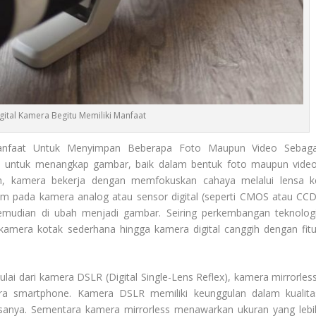
gital Kamera Begitu Memiliki Manfaat
anfaat Untuk Menyimpan Beberapa Foto Maupun Video Sebaga
n untuk menangkap gambar, baik dalam bentuk foto maupun video
um, kamera bekerja dengan memfokuskan cahaya melalui lensa k
ilm pada kamera analog atau sensor digital (seperti CMOS atau CCD
emudian di ubah menjadi gambar. Seiring perkembangan teknologi
 kamera kotak sederhana hingga kamera digital canggih dengan fitu
ai dari kamera DSLR (Digital Single-Lens Reflex), kamera mirrorless
a smartphone. Kamera DSLR memiliki keunggulan dalam kualita
lensanya. Sementara kamera mirrorless menawarkan ukuran yang lebi