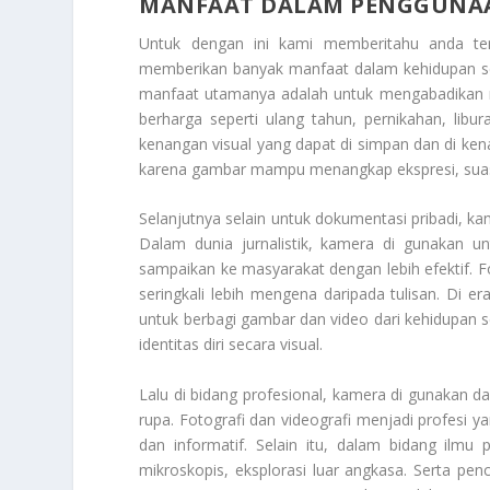
MANFAAT DALAM PENGGUNA
Untuk dengan ini kami memberitahu anda t
memberikan banyak manfaat dalam kehidupan sehar
manfaat utamanya adalah untuk mengabadikan 
berharga seperti ulang tahun, pernikahan, libu
kenangan visual yang dapat di simpan dan di kena
karena gambar mampu menangkap ekspresi, suasan
Selanjutnya selain untuk dokumentasi pribadi, k
Dalam dunia jurnalistik, kamera di gunakan u
sampaikan ke masyarakat dengan lebih efektif. Fo
seringkali lebih mengena daripada tulisan. Di er
untuk berbagi gambar dan video dari kehidupan
identitas diri secara visual.
Lalu di bidang profesional, kamera di gunakan dal
rupa. Fotografi dan videografi menjadi profesi 
dan informatif. Selain itu, dalam bidang ilm
mikroskopis, eksplorasi luar angkasa. Serta pe