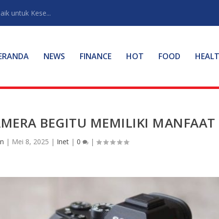
ik untuk Kese...
ERANDA
NEWS
FINANCE
HOT
FOOD
HEAL
AMERA BEGITU MEMILIKI MANFAAT
in
|
Mei 8, 2025
|
Inet
|
0
|