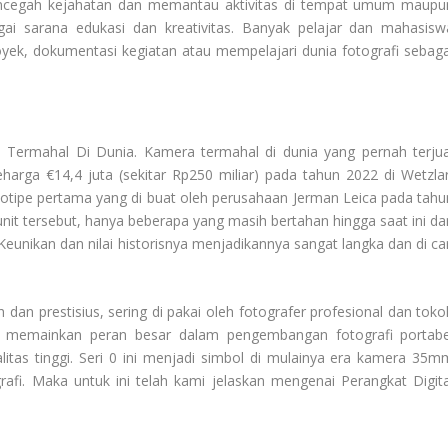
cegah kejahatan dan memantau aktivitas di tempat umum maupu
gai sarana edukasi dan kreativitas. Banyak pelajar dan mahasisw
k, dokumentasi kegiatan atau mempelajari dunia fotografi sebaga
 Termahal Di Dunia
. Kamera termahal di dunia yang pernah terjua
eharga €14,4 juta (sekitar Rp250 miliar) pada tahun 2022 di Wetzlar
ototipe pertama yang di buat oleh perusahaan Jerman Leica pada tahu
unit tersebut, hanya beberapa yang masih bertahan hingga saat ini da
Keunikan dan nilai historisnya menjadikannya sangat langka dan di car
an prestisius, sering di pakai oleh fotografer profesional dan toko
l memainkan peran besar dalam pengembangan fotografi portabe
litas tinggi. Seri 0 ini menjadi simbol di mulainya era kamera 35m
afi. Maka untuk ini telah kami jelaskan mengenai
Perangkat Digita