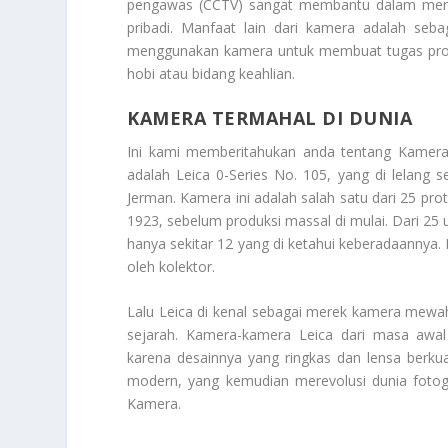
pengawas (CCTV) sangat membantu dalam men
pribadi. Manfaat lain dari kamera adalah seba
menggunakan kamera untuk membuat tugas proye
hobi atau bidang keahlian.
KAMERA TERMAHAL DI DUNIA
Ini kami memberitahukan anda tentang
Kamera
adalah Leica 0-Series No. 105, yang di lelang s
Jerman. Kamera ini adalah salah satu dari 25 pr
1923, sebelum produksi massal di mulai. Dari 25 
hanya sekitar 12 yang di ketahui keberadaannya. 
oleh kolektor.
Lalu Leica di kenal sebagai merek kamera mewah d
sejarah. Kamera-kamera Leica dari masa awa
karena desainnya yang ringkas dan lensa berkua
modern, yang kemudian merevolusi dunia fotogr
Kamera
.