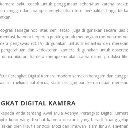
 Kamera saku cocok untuk penggunaan sehari-hari karena praktis
n canggih dan mampu menghasilkan foto berkualitas tinggi berka
atkan.
ografi sebagai hobi atau seni, tetapi juga di gunakan secara luas d
dokumentasi, kamera berperan penting untuk menangkap momen-mome
 kamera pengawas (CCTV) di gunakan untuk memantau dan mereka
mu pengetahuan dan kedokteran, kamera di gunakan untuk observas
i dunia hiburan, kamera merupakan alat utama dalam produksi film
fitur
Perangkat Digital Kamera
modern semakin beragam dan canggih
at ini meliputi autofocus, stabilisasi gambar, kemampuan mereka
GKAT DIGITAL KAMERA
a kepada anda tentang
Awal Mula Adanya Perangkat Digital Kamer
ptik kuno yang di sebut kamera obscura, yang berarti “ruang gelap
jelaskan oleh filsuf Tiongkok Mozi dan ilmuwan Islam Ibnu Al-Haytha