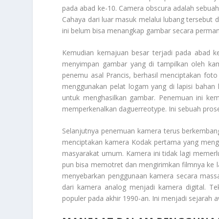
pada abad ke-10. Camera obscura adalah sebuah ko
Cahaya dari luar masuk melalui lubang tersebut 
ini belum bisa menangkap gambar secara perman
Kemudian kemajuan besar terjadi pada abad k
menyimpan gambar yang di tampilkan oleh kam
penemu asal Prancis, berhasil menciptakan fot
menggunakan pelat logam yang di lapisi baha
untuk menghasilkan gambar. Penemuan ini kem
memperkenalkan daguerreotype. Ini sebuah proses
Selanjutnya penemuan kamera terus berkembang 
menciptakan kamera Kodak pertama yang menggun
masyarakat umum. Kamera ini tidak lagi memerl
pun bisa memotret dan mengirimkan filmnya ke la
menyebarkan penggunaan kamera secara massal
dari kamera analog menjadi kamera digital. T
populer pada akhir 1990-an. Ini menjadi sejarah 