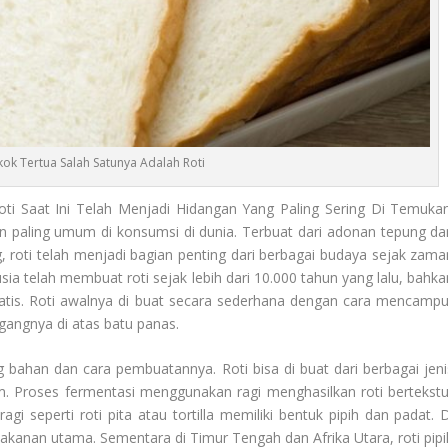
ok Tertua Salah Satunya Adalah Roti
ti Saat Ini Telah Menjadi Hidangan Yang Paling Sering Di Temukan
n paling umum di konsumsi di dunia. Terbuat dari adonan tepung da
, roti telah menjadi bagian penting dari berbagai budaya sejak zama
a telah membuat roti sejak lebih dari 10.000 tahun yang lalu, bahka
atis. Roti awalnya di buat secara sederhana dengan cara mencampu
ggangnya di atas batu panas.
g bahan dan cara pembuatannya. Roti bisa di buat dari berbagai jeni
m. Proses fermentasi menggunakan ragi menghasilkan roti bertekstu
gi seperti roti pita atau tortilla memiliki bentuk pipih dan padat. D
akanan utama. Sementara di Timur Tengah dan Afrika Utara, roti pipi