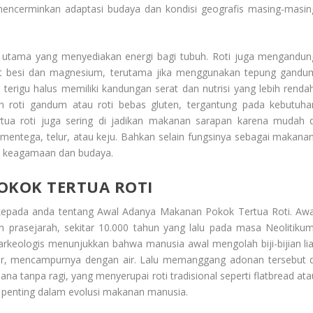
i mencerminkan adaptasi budaya dan kondisi geografis masing-masin
rat utama yang menyediakan energi bagi tubuh. Roti juga mengandun
 zat besi dan magnesium, terutama jika menggunakan tepung gandu
 terigu halus memiliki kandungan serat dan nutrisi yang lebih rendah
ih roti gandum atau roti bebas gluten, tergantung pada kebutuha
tua
roti juga sering di jadikan makanan sarapan karena mudah d
 mentega, telur, atau keju. Bahkan selain fungsinya sebagai makanan
isi keagamaan dan budaya.
KOK TERTUA ROTI
kepada anda tentang
Awal Adanya Makanan Pokok Tertua Roti
. Awa
n prasejarah, sekitar 10.000 tahun yang lalu pada masa Neolitikum
arkeologis menunjukkan bahwa manusia awal mengolah biji-bijian lia
ar, mencampurnya dengan air. Lalu memanggang adonan tersebut d
ana tanpa ragi, yang menyerupai roti tradisional seperti flatbread ata
ak penting dalam evolusi makanan manusia.