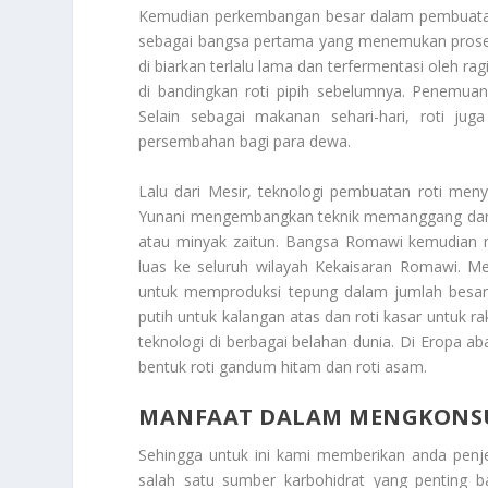
Kemudian perkembangan besar dalam pembuatan r
sebagai bangsa pertama yang menemukan proses 
di biarkan terlalu lama dan terfermentasi oleh ra
di bandingkan roti pipih sebelumnya. Penemuan i
Selain sebagai makanan sehari-hari, roti ju
persembahan bagi para dewa.
Lalu dari Mesir, teknologi pembuatan roti men
Yunani mengembangkan teknik memanggang dan 
atau minyak zaitun. Bangsa Romawi kemudian 
luas ke seluruh wilayah Kekaisaran Romawi. M
untuk memproduksi tepung dalam jumlah besar. 
putih untuk kalangan atas dan roti kasar untuk r
teknologi di berbagai belahan dunia. Di Eropa 
bentuk roti gandum hitam dan roti asam.
MANFAAT DALAM MENGKONSU
Sehingga untuk ini kami memberikan anda penj
salah satu sumber karbohidrat yang penting 