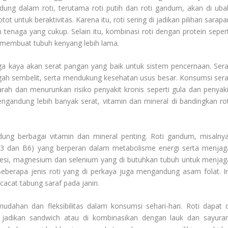
dung dalam roti, terutama roti putih dan roti gandum, akan di uba
t untuk beraktivitas. Karena itu, roti sering di jadikan pilihan sarap
enaga yang cukup. Selain itu, kombinasi roti dengan protein sepert
 membuat tubuh kenyang lebih lama.
uga kaya akan serat pangan yang baik untuk sistem pencernaan. Sera
h sembelit, serta mendukung kesehatan usus besar. Konsumsi sera
ah dan menurunkan risiko penyakit kronis seperti gula dan penyaki
 mengandung lebih banyak serat, vitamin dan mineral di bandingkan rot
ndung berbagai vitamin dan mineral penting. Roti gandum, misalnya
B3 dan B6) yang berperan dalam metabolisme energi serta menjag
 besi, magnesium dan selenium yang di butuhkan tubuh untuk menjag
Beberapa jenis roti yang di perkaya juga mengandung asam folat. In
acat tabung saraf pada janin.
udahan dan fleksibilitas dalam konsumsi sehari-hari. Roti dapat d
 jadikan sandwich atau di kombinasikan dengan lauk dan sayuran