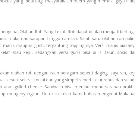
pokok yang ideal bagi masyarakat modern yang memiliki gaya hidu
n mengenai
Olahan Roti Yang Lezat
. Roti dapat di olah menjadi berbag
a, mulai dari sarapan hingga camilan. Salah satu olahan roti palin
uat manis maupun gurih, tergantung topping-nya. Versi manis biasany
at atau keju, sedangkan versi gurih bisa di isi telur, sosis da
akan olahan roti dengan isian beragam seperti daging, sayuran, kej
at sesuai selera, mulai dari yang simpel seperti telur rebus dan selad
h atau grilled cheese. Sandwich bisa menjadi menu sarapan praktis
etap mengenyangkan. Untuk ini telah kami bahas mengenai
Makana