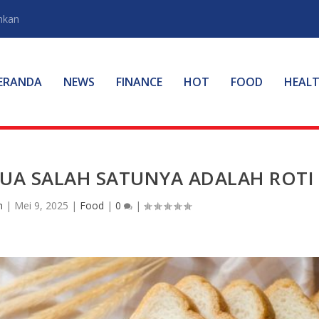
hkan
ERANDA
NEWS
FINANCE
HOT
FOOD
HEAL
UA SALAH SATUNYA ADALAH ROTI
n
|
Mei 9, 2025
|
Food
|
0
|