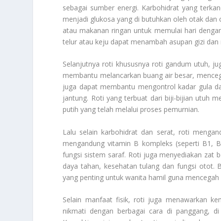
sebagai sumber energi. Karbohidrat yang terkan
menjadi glukosa yang di butuhkan oleh otak dan oto
atau makanan ringan untuk memulai hari dengan t
telur atau keju dapat menambah asupan gizi dan
Selanjutnya roti khususnya roti gandum utuh, j
membantu melancarkan buang air besar, mencega
juga dapat membantu mengontrol kadar gula dar
jantung. Roti yang terbuat dari biji-bijian utuh
putih yang telah melalui proses pemurnian.
Lalu selain karbohidrat dan serat, roti menga
mengandung vitamin B kompleks (seperti B1, 
fungsi sistem saraf. Roti juga menyediakan zat
daya tahan, kesehatan tulang dan fungsi otot. 
yang penting untuk wanita hamil guna mencegah c
Selain manfaat fisik, roti juga menawarkan kem
nikmati dengan berbagai cara di panggang, di