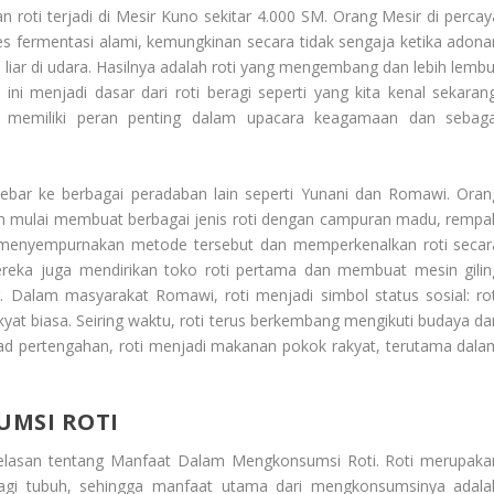
oti terjadi di Mesir Kuno sekitar 4.000 SM. Orang Mesir di percay
fermentasi alami, kemungkinan secara tidak sengaja ketika adona
gi liar di udara. Hasilnya adalah roti yang mengembang dan lebih lembu
ni menjadi dasar dari roti beragi seperti yang kita kenal sekarang
ga memiliki peran penting dalam upacara keagamaan dan sebaga
yebar ke berbagai peradaban lain seperti Yunani dan Romawi. Oran
mulai membuat berbagai jenis roti dengan campuran madu, rempa
menyempurnakan metode tersebut dan memperkenalkan roti secar
ereka juga mendirikan toko roti pertama dan membuat mesin gilin
Dalam masyarakat Romawi, roti menjadi simbol status sosial: rot
akyat biasa. Seiring waktu, roti terus berkembang mengikuti budaya da
abad pertengahan, roti menjadi makanan pokok rakyat, terutama dala
MSI ROTI
elasan tentang
Manfaat Dalam Mengkonsumsi Roti
. Roti merupaka
bagi tubuh, sehingga manfaat utama dari mengkonsumsinya adala