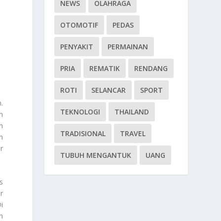
NEWS
OLAHRAGA
OTOMOTIF
PEDAS
PENYAKIT
PERMAINAN
PRIA
REMATIK
RENDANG
ROTI
SELANCAR
SPORT
.
TEKNOLOGI
THAILAND
n
n
TRADISIONAL
TRAVEL
n
r
TUBUH MENGANTUK
UANG
s
r
i
h