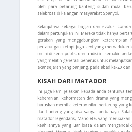
oleh para petarung banteng sudah mulai ber
selebritas di kalangan masyarakat Spanyol.
Selanjutnya sebagai bagian dari evolusi corr
dalam pertunjukan ini. Mereka tidak hanya berta
gerakan yang menggabungkan keterampilan fi
pertarungan, tetapi juga seni yang memadukan
mulai di kenal publik, dan tradisi ini semakin b
yang melatih generasi penerus untuk melanjutkan
akar sejarah yang panjang, pada abad ke-20 dan 
KISAH DARI MATADOR
Ini juga kami jelaskan kepada anda tentunya t
keberanian, kehormatan dan drama yang mengiri
haruskan memiliki keterampilan bertarung yang l
dari banteng yang bisa sangat berbahaya. Salah
matador legendaris, Manolete, yang merupakan s
keahliannya yang luar biasa dalam mengendali
elegansi. Namun, kisah tragisnya berakhir pada