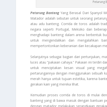
Petarung 
Petarung Banteng
Yang Berasal Dari Spanyol Me
Matador adalah sebutan untuk seorang petarung 
atau adu banteng. Corrida de toros adalah tra
negara seperti Portugal, Meksiko dan bebera
menghadapi banteng dalam arena berbentuk bula
untuk mengendalikan dan mengalahkan bant
mempertontonkan keberanian dan kecakapan mere
Selanjutnya sebagai bagian dari pertunjukan, ma
luces atau “pakaian cahaya.” Pakaian ini terdiri 
untuk menciptakan kesan visual yang mega
pertarungannya dengan menggunakan sebuah ka
merah hanya untuk tujuan estetika, karena bante
gerakan kain yang mereka lihat.
Kemudian proses corrida de toros di mulai den
banteng yang di bawa masuk dengan bantuan p
dengan matador melakukan serangkaian geraka