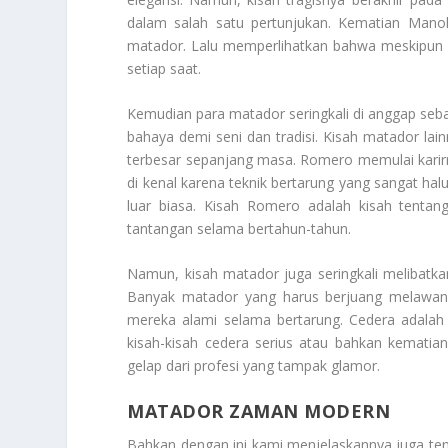
dalam salah satu pertunjukan. Kematian Manole
matador. Lalu memperlihatkan bahwa meskipun 
setiap saat.
Kemudian para matador seringkali di anggap se
bahaya demi seni dan tradisi. Kisah matador la
terbesar sepanjang masa. Romero memulai karirn
di kenal karena teknik bertarung yang sangat 
luar biasa. Kisah Romero adalah kisah tentan
tantangan selama bertahun-tahun.
Namun, kisah matador juga seringkali melibatkan
Banyak matador yang harus berjuang melawan 
mereka alami selama bertarung. Cedera adalah 
kisah-kisah cedera serius atau bahkan kematian
gelap dari profesi yang tampak glamor.
MATADOR ZAMAN MODERN
Bahkan dengan ini kami menjelaskannya juga te