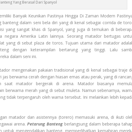
Banteng Yang Berasal Dari Spanyol
miliki Banyak Keunikan Pastinya Hingga Di Zaman Modern Pastinya
banteng dalam seni bela diri yang di kenal sebagai corrida de toro
disi yang sangat khas di Spanyol, yang juga di temukan di beberap
pa negara Amerika Latin lainnya. Seorang matador bertugas untu
t yang di sebut plaza de toros. Tujuan utama dari matador adala
eng dengan keterampilan bertarung yang tinggi. Lalu sambi
ka dalam seni ini.
tador mengenakan pakaian tradisional yang di kenal sebagai traje d
dari jas berwarna cerah dengan hiasan emas atau perak, yang di rancan
h saat matador bergerak di arena. Matador biasanya memula
in berwarna merah yang di sebut muleta. Namun sebenarnya, warn
ng tidak terpengaruh oleh warna tersebut. Ini melainkan lebih kepad
gan matador dan asistennya (torero) memasuki arena, di ikuti ole
egawai arena.
Petarung Banteng
berlangsung dalam beberapa tahap
n untuk mengendalikan banteng, memperlihatkan kemahiran merek