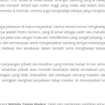
te menjadi simbol dari resiko tinggi yang selalu ada dalam duni
mereka di hormati, mereka juga menghadapi bahaya yang menginta
bagai pahlawan di mata masyarakat, karena mereka berani menghadap
innya adalah Pedro Romero, yang di kenal sebagai salah satu matado
ya pada usia sangat muda dan memiliki karir yang sangat panjang. I
halus dan kemampuan untuk mengendalikan banteng dengan ketenanga
g dedikasi dan kesabaran dalam berlatih serta menghadapi banya
 perjuangan pribadi dan kesulitan yang mereka hadapi di luar arena
ketakutan pribadi atau masalah kesehatan akibat kecelakaan yan
bagian yang tidak terpisahkan dari kehidupan seorang matador da
 seringkali menghiasi perjalanan hidup mereka. Ini menunjukkan sis
ntang
Matador Zaman Modern
. Salah satu perbedaan signifikan antar