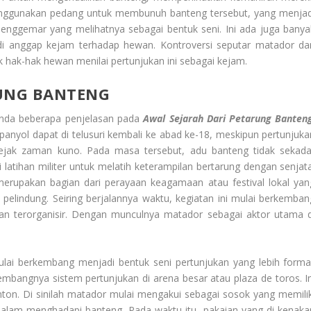
menggunakan pedang untuk membunuh banteng tersebut, yang menjad
a penggemar yang melihatnya sebagai bentuk seni. Ini ada juga banya
 di anggap kejam terhadap hewan. Kontroversi seputar matador da
k hak-hak hewan menilai pertunjukan ini sebagai kejam.
RUNG BANTENG
anda beberapa penjelasan pada
Awal Sejarah Dari Petarung Banten
panyol dapat di telusuri kembali ke abad ke-18, meskipun pertunjuka
ejak zaman kuno. Pada masa tersebut, adu banteng tidak sekada
i latihan militer untuk melatih keterampilan bertarung dengan senjata
erupakan bagian dari perayaan keagamaan atau festival lokal yan
elindung. Seiring berjalannya waktu, kegiatan ini mulai berkemban
 dan terorganisir. Dengan munculnya matador sebagai aktor utama d
lai berkembang menjadi bentuk seni pertunjukan yang lebih formal
embangnya sistem pertunjukan di arena besar atau plaza de toros. In
on. Di sinilah matador mulai mengakui sebagai sosok yang memilik
 dalam menghadapi banteng. Pada waktu itu, pakaian yang di kenaka