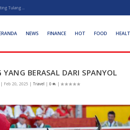
ng Tulang ...
ERANDA
NEWS
FINANCE
HOT
FOOD
HEAL
 YANG BERASAL DARI SPANYOL
|
Feb 20, 2025
|
Travel
|
0
|