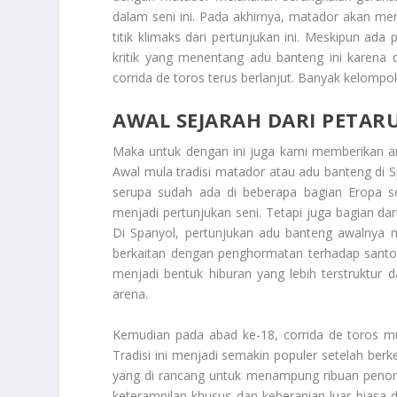
dalam seni ini. Pada akhirnya, matador akan 
titik klimaks dari pertunjukan ini. Meskipun ad
kritik yang menentang adu banteng ini karena
corrida de toros terus berlanjut. Banyak kelompo
AWAL SEJARAH DARI PETA
Maka untuk dengan ini juga kami memberikan 
Awal mula tradisi matador atau adu banteng di S
serupa sudah ada di beberapa bagian Eropa s
menjadi pertunjukan seni. Tetapi juga bagian dar
Di Spanyol, pertunjukan adu banteng awalnya m
berkaitan dengan penghormatan terhadap santo p
menjadi bentuk hiburan yang lebih terstruktur
arena.
Kemudian pada abad ke-18, corrida de toros mu
Tradisi ini menjadi semakin populer setelah berk
yang di rancang untuk menampung ribuan penont
keterampilan khusus dan keberanian luar biasa