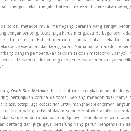
ubah menjadi lebih megah. Bahkan mereka di perlakukan sebaga
ida de toros, matador mulai memegang peranan yang sangat pentin
rung dengan banteng, tetapi juga harus menguasai berbagai teknik da
sik dan estetika. Hal ini membuat corrida bukan sekadar ajan
 kekuatan, keberanian dan keanggunan. Nama-nama matador terkena
erkembang dengan pembentukan sekolah-sekolah matador di Spanyol. In
 seni ini. Meskipun adu banteng dan peran matador pusatnya memilik
21.
entang
Kisah Dari Matador.
Kisah matador seringkali di penuhi denga
ngi pertunjukan corrida de toros. Seorang matador tidak hanya d
uar biasa, tetapi juga keberanian untuk menghadapi ancaman langsun
 satu kisah paling terkenal dalam sejarah matador adalah kisah dar
alah satu ikon dunia adu banteng Spanyol. Manolete terkenal karen
kan banteng dan juga gaya bertarung yang penuh pengendalian da
 tahun 1947 ketika ia tewas akibat serangan banteng yang ia hadap