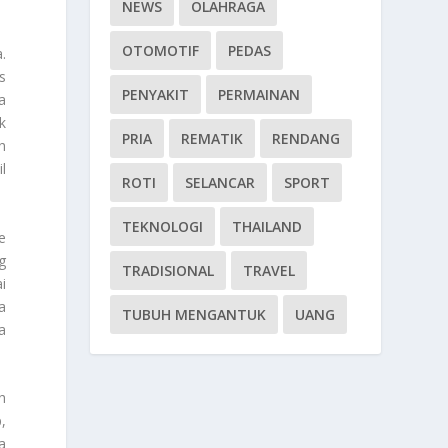
NEWS
OLAHRAGA
OTOMOTIF
PEDAS
.
s
PENYAKIT
PERMAINAN
a
k
PRIA
REMATIK
RENDANG
h
l
ROTI
SELANCAR
SPORT
TEKNOLOGI
THAILAND
e
g
TRADISIONAL
TRAVEL
i
a
TUBUH MENGANTUK
UANG
a
h
,
a