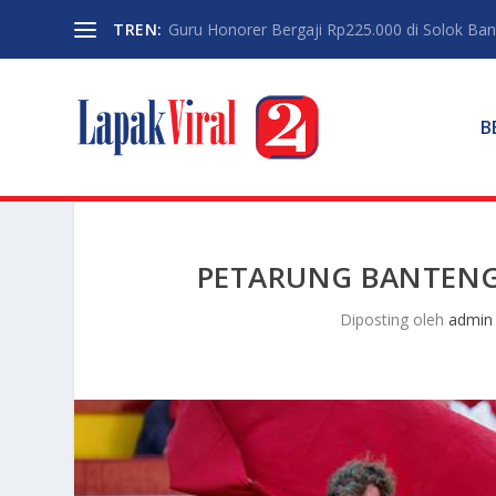
TREN:
Guru Honorer Bergaji Rp225.000 di Solok Banti
B
PETARUNG BANTENG
Diposting oleh
admin