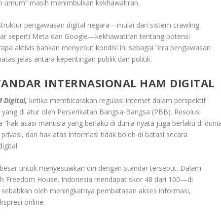
an umum” masih menimbulkan kekhawatiran.
truktur pengawasan digital negara—mulai dari sistem crawling
sar seperti Meta dan Google—kekhawatiran tentang potensi
pa aktivis bahkan menyebut kondisi ini sebagai “era pengawasan
tas jelas antara kepentingan publik dan politik.
ANDAR INTERNASIONAL HAM DIGITAL
 Digital,
ketika membicarakan regulasi internet dalam perspektif
 yang di atur oleh Perserikatan Bangsa-Bangsa (PBB). Resolusi
k asasi manusia yang berlaku di dunia nyata juga berlaku di duni
rivasi, dan hak atas informasi tidak boleh di batasi secara
gital.
esar untuk menyesuaikan diri dengan standar tersebut. Dalam
oleh Freedom House. Indonesia mendapat skor 48 dari 100—di
 di sebabkan oleh meningkatnya pembatasan akses informasi,
spresi online.