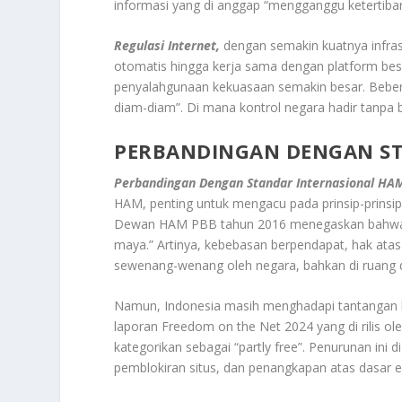
informasi yang di anggap “mengganggu ketertib
Regulasi Internet,
dengan semakin kuatnya infras
otomatis hingga kerja sama dengan platform be
penyalahgunaan kekuasaan semakin besar. Bebera
diam-diam”. Di mana kontrol negara hadir tanpa ba
PERBANDINGAN DENGAN ST
Perbandingan Dengan Standar Internasional HAM
HAM, penting untuk mengacu pada prinsip-prinsip
Dewan HAM PBB tahun 2016 menegaskan bahwa “ha
maya.” Artinya, kebebasan berpendapat, hak atas p
sewenang-wenang oleh negara, bahkan di ruang di
Namun, Indonesia masih menghadapi tantangan b
laporan Freedom on the Net 2024 yang di rilis 
kategorikan sebagai “partly free”. Penurunan ini
pemblokiran situs, dan penangkapan atas dasar ek