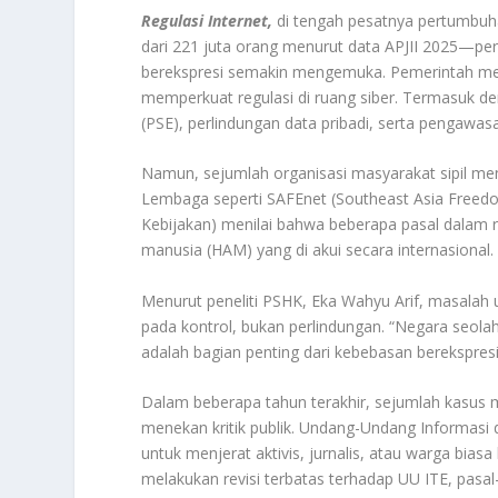
Regulasi Internet,
di tengah pesatnya pertumbuha
dari 221 juta orang menurut data APJII 2025—pe
berekspresi semakin mengemuka. Pemerintah mela
memperkuat regulasi di ruang siber. Termasuk de
(PSE), perlindungan data pribadi, serta pengawasa
Namun, sejumlah organisasi masyarakat sipil men
Lembaga seperti SAFEnet (Southeast Asia Freed
Kebijakan) menilai bahwa beberapa pasal dalam r
manusia (HAM) yang di akui secara internasional.
Menurut peneliti PSHK, Eka Wahyu Arif, masalah 
pada kontrol, bukan perlindungan. “Negara seolah i
adalah bagian penting dari kebebasan berekspresi
Dalam beberapa tahun terakhir, sejumlah kasus m
menekan kritik publik. Undang-Undang Informasi d
untuk menjerat aktivis, jurnalis, atau warga bia
melakukan revisi terbatas terhadap UU ITE, pasa