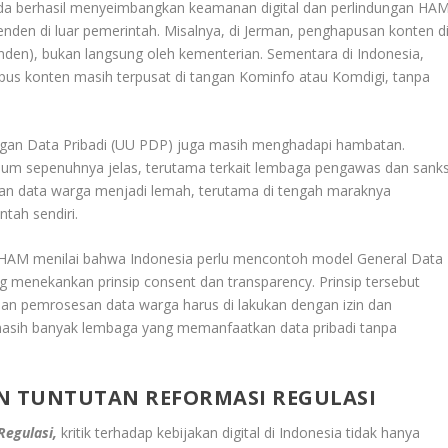
da berhasil menyeimbangkan keamanan digital dan perlindungan HAM
en di luar pemerintah. Misalnya, di Jerman, penghapusan konten d
nden), bukan langsung oleh kementerian. Sementara di Indonesia,
us konten masih terpusat di tangan Kominfo atau Komdigi, tanpa
ungan Data Pribadi (UU PDP) juga masih menghadapi hambatan.
lum sepenuhnya jelas, terutama terkait lembaga pengawas dan sanks
ungan data warga menjadi lemah, terutama di tengah maraknya
tah sendiri.
 HAM menilai bahwa Indonesia perlu mencontoh model General Data
g menekankan prinsip consent dan transparency. Prinsip tersebut
n pemrosesan data warga harus di lakukan dengan izin dan
, masih banyak lembaga yang memanfaatkan data pribadi tanpa
AN TUNTUTAN REFORMASI REGULASI
Regulasi,
kritik terhadap kebijakan digital di Indonesia tidak hanya