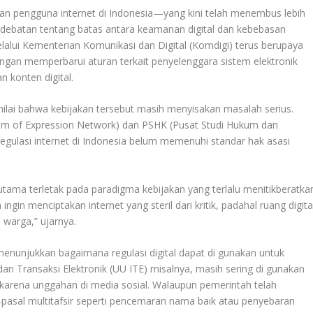
n pengguna internet di Indonesia—yang kini telah menembus lebih
rdebatan tentang batas antara keamanan digital dan kebebasan
lui Kementerian Komunikasi dan Digital (Komdigi) terus berupaya
ngan memperbarui aturan terkait penyelenggara sistem elektronik
n konten digital.
ilai bahwa kebijakan tersebut masih menyisakan masalah serius.
om of Expression Network) dan PSHK (Pusat Studi Hukum dan
egulasi internet di Indonesia belum memenuhi standar hak asasi
utama terletak pada paradigma kebijakan yang terlalu menitikberatka
ngin menciptakan internet yang steril dari kritik, padahal ruang digita
 warga,” ujarnya.
enunjukkan bagaimana regulasi digital dapat di gunakan untuk
an Transaksi Elektronik (UU ITE) misalnya, masih sering di gunakan
sa karena unggahan di media sosial. Walaupun pemerintah telah
l-pasal multitafsir seperti pencemaran nama baik atau penyebaran