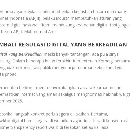
berharap agar regulasi lebih memberikan kepastian hukum dan ruang
ernet Indonesia (APJII), pelaku industri membutuhkan aturan yang
stem digital nasional. “Kami mendukung keamanan digital, tapi janga
r Ketua APJII, Muhammad Arif.
MBALI REGULASI DIGITAL YANG BERKEADILAN
ital Yang Berkeadilan,
meski banyak tantangan, ada pula sinyal
ialog. Dalam beberapa bulan terakhir, Kementerian Komdigi bersam
adakan konsultasi publik mengenai pembaruan kebijakan digital.
a pribadi.
emerintah berkomitmen menyeimbangkan antara keamanan dan
memastikan internet yang aman sekaligus menghormati hak-hak warg
vember 2025.
torika, langkah konkret perlu segera di lakukan. Pertama,
or digital harus segera di wujudkan agar tidak terjadi konsentrasi
me transparency report wajib di terapkan setiap kali ada