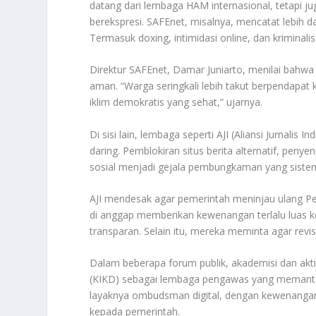
datang dari lembaga HAM internasional, tetapi j
berekspresi. SAFEnet, misalnya, mencatat lebih d
Termasuk doxing, intimidasi online, dan kriminali
Direktur SAFEnet, Damar Juniarto, menilai bahwa 
aman. “Warga seringkali lebih takut berpendapat ka
iklim demokratis yang sehat,” ujarnya.
Di sisi lain, lembaga seperti AJI (Aliansi Jurnal
daring. Pemblokiran situs berita alternatif, penye
sosial menjadi gejala pembungkaman yang sistem
AJI mendesak agar pemerintah meninjau ulang P
di anggap memberikan kewenangan terlalu luas
transparan. Selain itu, mereka meminta agar revi
Dalam beberapa forum publik, akademisi dan ak
(KIKD) sebagai lembaga pengawas yang memantau s
layaknya ombudsman digital, dengan kewenangan
kepada pemerintah.