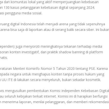
uga dari komunitas lokal yang aktif memperjuangkan kebebasan
ari 130 kasus pelanggaran kebebasan digital sepanjang 2024.
sasi pengguna media sosial.
ruang digital Indonesia telah menjadi arena yang tidak sepenuhnya
rena bisa saja di laporkan atau di serang balik secara siber. Ini buka
is Independen) juga menyoroti meningkatnya tekanan terhadap media
nsoran konten investigatif, dan praktik shadow banning di platform
atis.
eraturan Menteri Kominfo Nomor 5 Tahun 2020 tentang PSE. Karena
 kepada negara untuk menghapus konten tanpa proses hukum yang
si UU ITE di lakukan secara menyeluruh, bukan sekadar kosmetik.
tivis mengusulkan pembentukan Komisi Independen Kebebasan Digita
eluruh kebijakan terkait internet. Komisi ini di harapkan berfungsi
 menerima laporan, menilai pelanggaran, dan memberi rekomendas