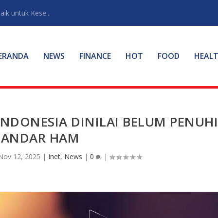
ik untuk Kese...
ERANDA
NEWS
FINANCE
HOT
FOOD
HEAL
INDONESIA DINILAI BELUM PENUH
TANDAR HAM
Nov 12, 2025
|
Inet
,
News
|
0
|