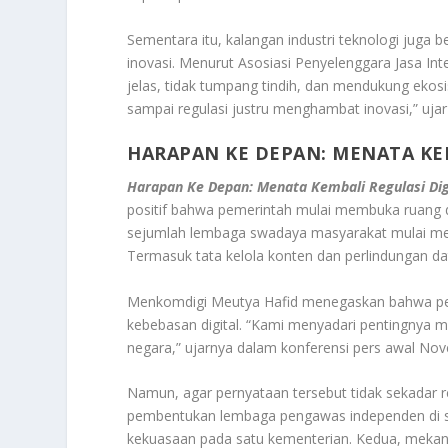
Sementara itu, kalangan industri teknologi juga 
inovasi. Menurut Asosiasi Penyelenggara Jasa Int
jelas, tidak tumpang tindih, dan mendukung ekosi
sampai regulasi justru menghambat inovasi,” uja
HARAPAN KE DEPAN: MENATA KE
Harapan Ke Depan: Menata Kembali Regulasi Dig
positif bahwa pemerintah mulai membuka ruang d
sejumlah lembaga swadaya masyarakat mulai meng
Termasuk tata kelola konten dan perlindungan dat
Menkomdigi Meutya Hafid menegaskan bahwa p
kebebasan digital. “Kami menyadari pentingnya 
negara,” ujarnya dalam konferensi pers awal No
Namun, agar pernyataan tersebut tidak sekadar re
pembentukan lembaga pengawas independen di sekt
kekuasaan pada satu kementerian. Kedua, mekanis